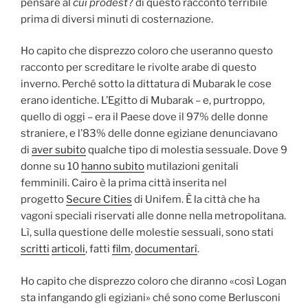
pensare al
cui prodest
? di questo racconto terribile
prima di diversi minuti di costernazione.
Ho capito che disprezzo coloro che useranno questo
racconto per screditare le rivolte arabe di questo
inverno. Perché sotto la dittatura di Mubarak le cose
erano identiche. L’Egitto di Mubarak – e, purtroppo,
quello di oggi – era il Paese dove il 97% delle donne
straniere, e l’83% delle donne egiziane denunciavano
di
aver subito
qualche tipo di molestia sessuale. Dove 9
donne su 10
hanno subito
mutilazioni genitali
femminili. Cairo è la prima città inserita nel
progetto
Secure Cities
di Unifem. È la città che ha
vagoni speciali riservati alle donne nella metropolitana.
Lì, sulla questione delle molestie sessuali, sono stati
scritti
articoli
, fatti
film
,
documentarî
.
Ho capito che disprezzo coloro che diranno «così Logan
sta infangando gli egiziani» ché sono come Berlusconi