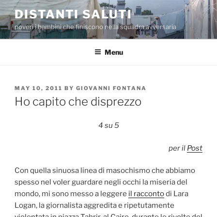
Skip
DISTANTI SALUTI
to
poveri i bambini che finiscono nella squadra avversaria
content
Menu
POSTED
MAY 10, 2011
BY
GIOVANNI FONTANA
ON
Ho capito che disprezzo
4 su 5
per il
Post
Con quella sinuosa linea di masochismo che abbiamo
spesso nel voler guardare negli occhi la miseria del
mondo, mi sono messo a leggere
il racconto
di Lara
Logan, la giornalista aggredita e ripetutamente