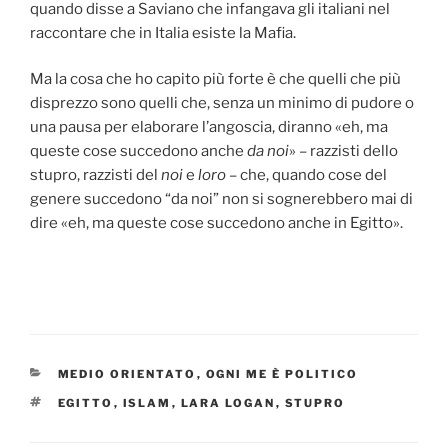
quando disse a Saviano che infangava gli italiani nel
raccontare che in Italia esiste la Mafia.
Ma la cosa che ho capito più forte è che quelli che più
disprezzo sono quelli che, senza un minimo di pudore o
una pausa per elaborare l’angoscia, diranno «eh, ma
queste cose succedono anche
da noi
» – razzisti dello
stupro, razzisti del
noi
e
loro
– che, quando cose del
genere succedono “da noi” non si sognerebbero mai di
dire «eh, ma queste cose succedono anche in Egitto».
CATEGORIES
MEDIO ORIENTATO
,
OGNI ME È POLITICO
TAGS
EGITTO
,
ISLAM
,
LARA LOGAN
,
STUPRO