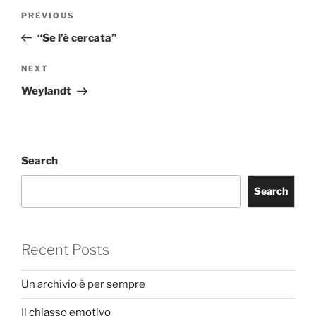
Post
Previous
PREVIOUS
navigation
Post
“Se l’è cercata”
Next
NEXT
Post
Weylandt
Search
Search
Recent Posts
Un archivio è per sempre
Il chiasso emotivo