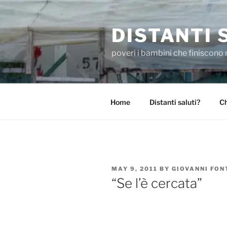
Skip
to
DISTANTI 
content
poveri i bambini che finiscono 
Home
Distanti saluti?
Ch
POSTED
MAY 9, 2011
BY
GIOVANNI FO
ON
“Se l’è cercata”