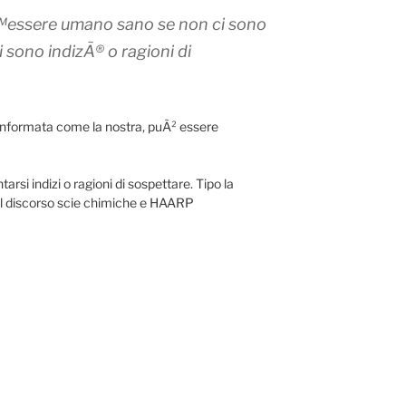
€™essere umano sano se non ci sono
i sono indizÃ® o ragioni di
 informata come la nostra, puÃ² essere
rsi indizi o ragioni di sospettare. Tipo la
o il discorso scie chimiche e HAARP