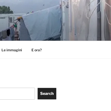
Le immagini
E ora?
Search