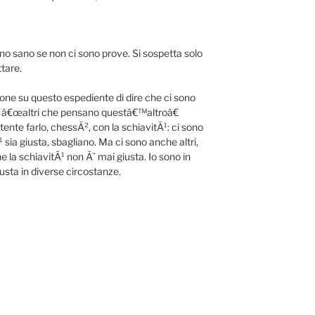
no sano se non ci sono prove. Si sospetta solo
ttare.
one su questo espediente di dire che ci sono
 â€œaltri che pensano questâ€™altroâ€
nte farlo, chessÃ², con la schiavitÃ¹: ci sono
sia giusta, sbagliano. Ma ci sono anche altri,
e la schiavitÃ¹ non Ã¨ mai giusta. Io sono in
usta in diverse circostanze.