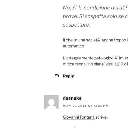
No, Ã¨ la condizione dellâ
prove. Si sospetta solo se c
sospettare.
Il che, in una societÃ anche troppo
automatico
L’ atteggiamento patologico Ã¨ inventa
mitica teoria “no plane” dell’ 11/ 9 
Reply
dasnake
MAY 9, 2011 AT 4:01 PM
Giovanni Fontana
scrive::