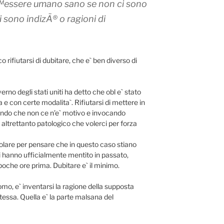
€™essere umano sano se non ci sono
i sono indizÃ® o ragioni di
 rifiutarsi di dubitare, che e` ben diverso di
erno degli stati uniti ha detto che obl e` stato
 con certe modalita`. Rifiutarsi di mettere in
ndo che non ce n’e` motivo e invocando
 altrettanto patologico che volerci per forza
olare per pensare che in questo caso stiano
i hanno ufficialmente mentito in passato,
poche ore prima. Dubitare e` il minimo.
mo, e` inventarsi la ragione della supposta
tessa. Quella e` la parte malsana del