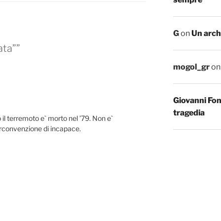
G
on
Un arch
ata””
mogol_gr
o
Giovanni Fo
tragedia
o il terremoto e` morto nel ’79. Non e`
irconvenzione di incapace.