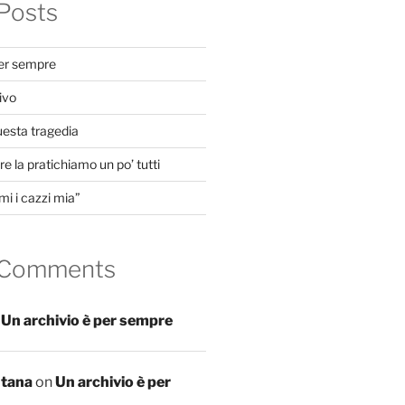
Posts
per sempre
ivo
uesta tragedia
e la pratichiamo un po’ tutti
mi i cazzi mia”
 Comments
n
Un archivio è per sempre
ntana
on
Un archivio è per