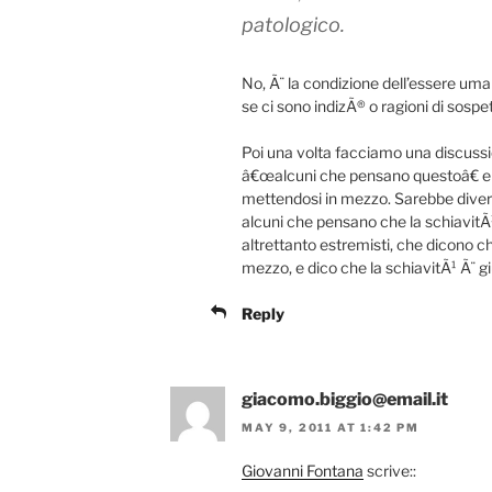
patologico.
No, Ã¨ la condizione dell’essere uma
se ci sono indizÃ® o ragioni di sospe
Poi una volta facciamo una discussi
â€œalcuni che pensano questoâ€ e
mettendosi in mezzo. Sarebbe diverte
alcuni che pensano che la schiavitÃ¹ 
altrettanto estremisti, che dicono ch
mezzo, e dico che la schiavitÃ¹ Ã¨ gi
Reply
giacomo.biggio@email.it
MAY 9, 2011 AT 1:42 PM
Giovanni Fontana
scrive::