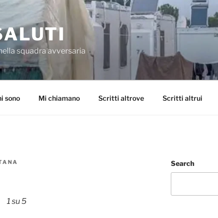
SALUTI
nella squadra avversaria
i sono
Mi chiamano
Scritti altrove
Scritti altrui
NTANA
Search
1 su 5