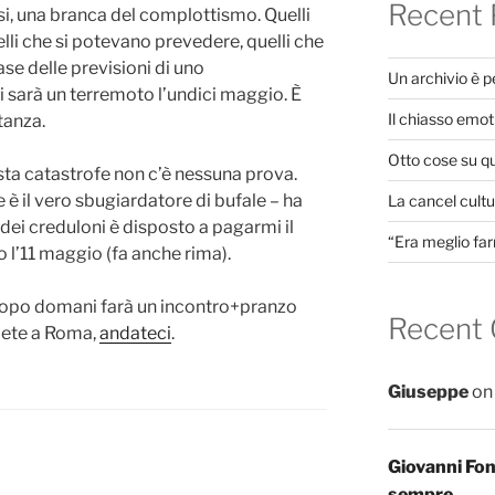
Recent 
rsi, una branca del complottismo. Quelli
elli che si potevano prevedere, quelli che
base delle previsioni di uno
Un archivio è 
i sarà un terremoto l’undici maggio. È
Il chiasso emot
tanza.
Otto cose su q
ta catastrofe non c’è nessuna prova.
e è il vero sbugiardatore di bufale – ha
La cancel cultur
 dei creduloni è disposto a pagarmi il
“Era meglio far
 l’11 maggio (fa anche rima).
 dopo domani farà un incontro+pranzo
Recent
siete a Roma,
andateci
.
Giuseppe
o
Giovanni Fo
sempre