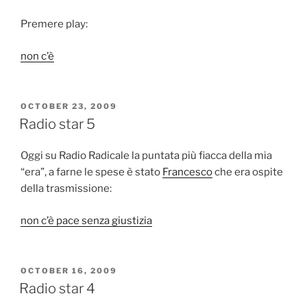
Premere play:
non c’è
POSTED
OCTOBER 23, 2009
ON
Radio star 5
Oggi su Radio Radicale la puntata più fiacca della mia
“era”, a farne le spese è stato
Francesco
che era ospite
della trasmissione:
non c’è pace senza giustizia
POSTED
OCTOBER 16, 2009
ON
Radio star 4