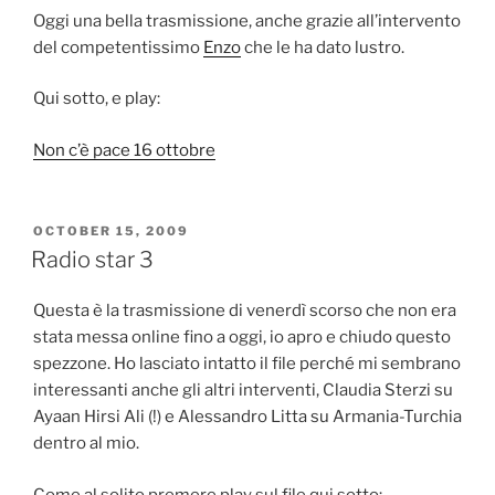
Oggi una bella trasmissione, anche grazie all’intervento
del competentissimo
Enzo
che le ha dato lustro.
Qui sotto, e play:
Non c’è pace 16 ottobre
POSTED
OCTOBER 15, 2009
ON
Radio star 3
Questa è la trasmissione di venerdì scorso che non era
stata messa online fino a oggi, io apro e chiudo questo
spezzone. Ho lasciato intatto il file perché mi sembrano
interessanti anche gli altri interventi, Claudia Sterzi su
Ayaan Hirsi Ali (!) e Alessandro Litta su Armania-Turchia
dentro al mio.
Come al solito premere play sul file qui sotto: