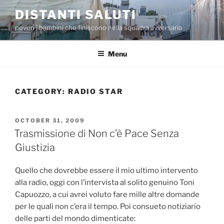
Skip
DISTANTI SALUTI
to
poveri i bambini che finiscono nella squadra avversaria
content
Menu
CATEGORY:
RADIO STAR
POSTED
OCTOBER 31, 2009
ON
Trasmissione di Non c’è Pace Senza
Giustizia
Quello che dovrebbe essere il mio ultimo intervento
alla radio, oggi con l’intervista al solito genuino Toni
Capuozzo, a cui avrei voluto fare mille altre domande
per le quali non c’era il tempo. Poi consueto notiziario
delle parti del mondo dimenticate: