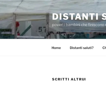
Skip
to
DISTANTI 
content
poveri i bambini che finiscono 
Home
Distanti saluti?
Ch
SCRITTI ALTRUI