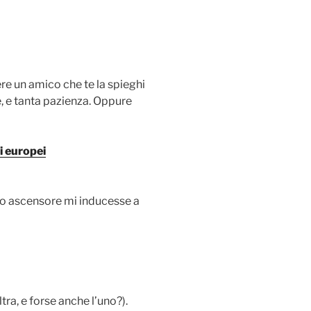
re un amico che te la spieghi
 e tanta pazienza. Oppure
li europei
o ascensore mi inducesse a
altra, e forse anche l’uno?).