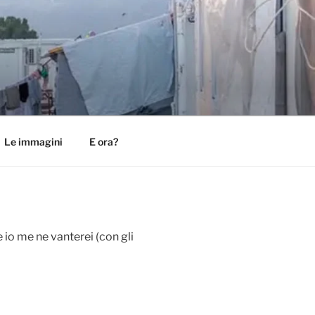
Le immagini
E ora?
te io me ne vanterei (con gli