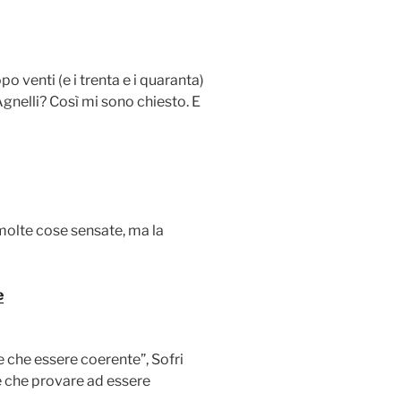
po venti (e i trenta e i quaranta)
gnelli? Così mi sono chiesto. E
 molte cose sensate, ma la
e
e che essere coerente”, Sofri
e che provare ad essere