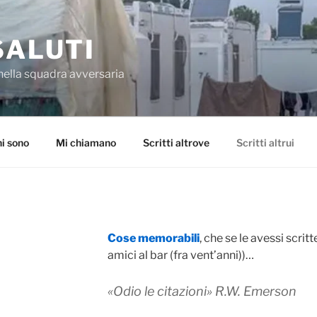
SALUTI
nella squadra avversaria
i sono
Mi chiamano
Scritti altrove
Scritti altrui
Cose memorabili
, che se le avessi scrit
amici al bar (fra vent’anni))…
«Odio le citazioni»
R.W. Emerson