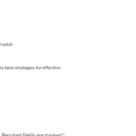
 saluti
y-best-strategies-for-effective-
.
Required fields are marked
*