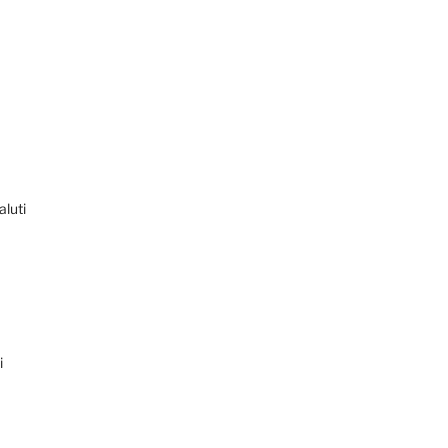
aluti
i