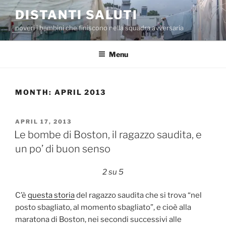
Skip
DISTANTI SALUTI
to
poveri i bambini che finiscono nella squadra avversaria
content
Menu
MONTH:
APRIL 2013
POSTED
APRIL 17, 2013
ON
Le bombe di Boston, il ragazzo saudita, e
un po’ di buon senso
2 su 5
C’è
questa storia
del ragazzo saudita che si trova “nel
posto sbagliato, al momento sbagliato”, e cioè alla
maratona di Boston, nei secondi successivi alle