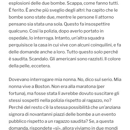
esplosioni delle due bombe. Scappa, come fanno tutti.
È ferito. È anche più sveglio degli altri: ha capito che le
bombe sono state due, mentre le persone lì attorno
pensano sia stata una sola. Questo fa insospettire
qualcuno. Così la polizia, dopo averlo portato in
ospedale, lo interroga. Intanto, un’altra squadra
perquisisce la casa in cui vive con alcuni coinquilini, e fa
delle domande anche a loro. Tutto questo
solo
perché
è saudita. Scandalo. Gli americani sono razzisti. Il colore
della pelle, eccetera.
Dovevano interrogare mia nonna. No, dico sul serio. Mia
nonna vive a Boston. Non era alla maratona (per
fortuna), ma fosse stata lì avrebbe dovuto suscitare gli
stessi sospetti nella polizia rispetto al ragazzo, no?
Perché del resto c’è la stessa possibilità che un’anziana
signora di novantanni piazzi delle bombe a un evento
pubblico rispetto a un ragazzo saudita? Se, a questa
domanda, rispondete «sì», allora viviamo in due mondi