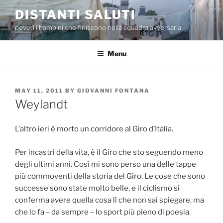
Skip
DISTANTI SALUTI
to
poveri i bambini che finiscono nella squadra avversaria
content
Menu
POSTED
MAY 11, 2011
BY
GIOVANNI FONTANA
ON
Weylandt
L’altro ieri è morto un corridore al Giro d’Italia.
Per incastri della vita, è il Giro che sto seguendo meno
degli ultimi anni. Così mi sono perso una delle tappe
più commoventi della storia del Giro. Le cose che sono
successe sono state molto belle, e il ciclismo si
conferma avere quella cosa lì che non sai spiegare, ma
che lo fa – da sempre – lo sport più pieno di poesia.