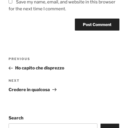
Save my name, email, and website in this browser
for the next time I comment.
Post
Previous
PREVIOUS
navigation
Post
Ho capito che disprezzo
Next
NEXT
Post
Credere in qualcosa
Search