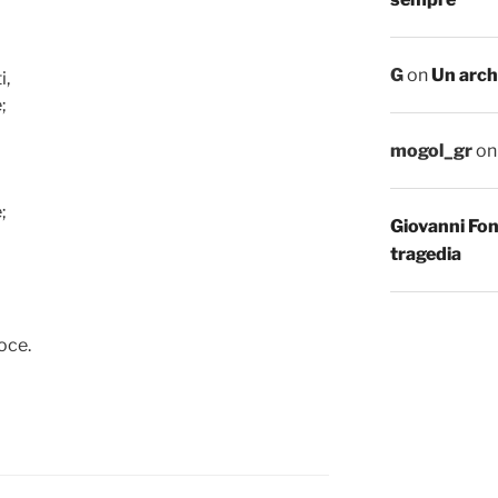
G
on
Un arch
i,
;
mogol_gr
o
;
Giovanni Fo
tragedia
oce.