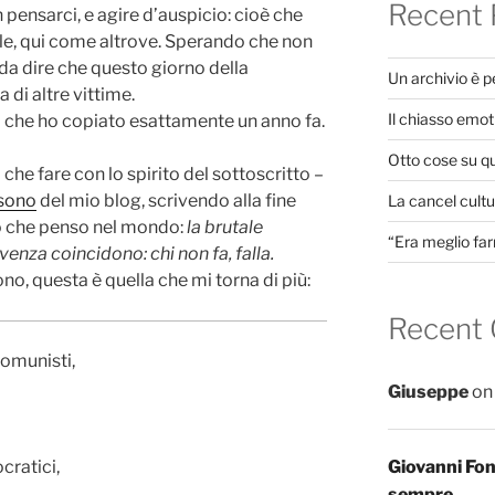
Recent 
 pensarci, e agire d’auspicio: cioè che
le, qui come altrove. Sperando che non
da dire che questo giorno della
Un archivio è 
 di altre vittime.
Il chiasso emot
a che ho copiato esattamente un anno fa.
Otto cose su q
he fare con lo spirito del sottoscritto –
-sono
del mio blog, scrivendo alla fine
La cancel cultur
lo che penso nel mondo:
la brutale
“Era meglio far
enza coincidono: chi non fa, falla.
ono, questa è quella che mi torna di più:
Recent
comunisti,
Giuseppe
o
cratici,
Giovanni Fo
sempre