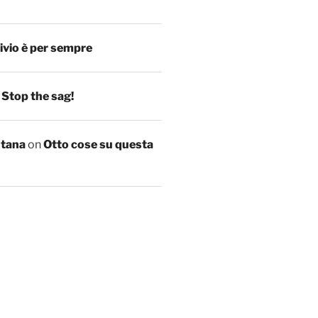
ivio è per sempre
n
Stop the sag!
ntana
on
Otto cose su questa