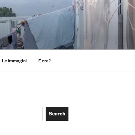
Le immagini
E ora?
Search