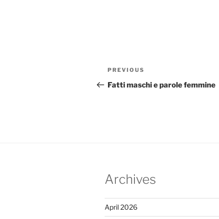
Post
Previous
PREVIOUS
navigation
Post
Fatti maschi e parole femmine
Archives
April 2026