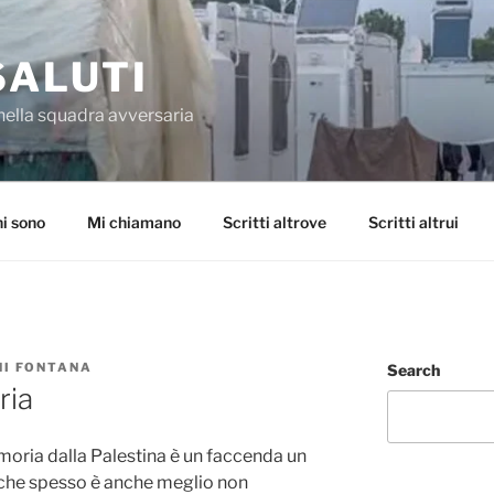
SALUTI
nella squadra avversaria
i sono
Mi chiamano
Scritti altrove
Scritti altrui
NI FONTANA
Search
ria
moria dalla Palestina è un faccenda un
ti che spesso è anche meglio non