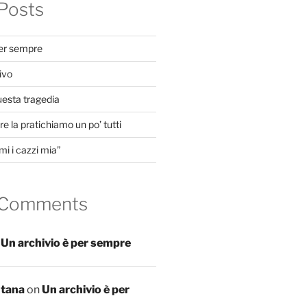
Posts
per sempre
ivo
uesta tragedia
e la pratichiamo un po’ tutti
mi i cazzi mia”
 Comments
n
Un archivio è per sempre
ntana
on
Un archivio è per