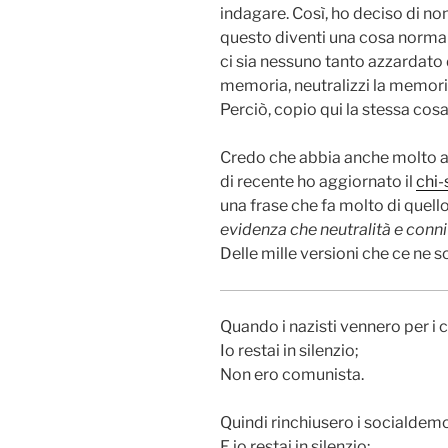
indagare. Così, ho deciso di non
questo diventi una cosa norma
ci sia nessuno tanto azzardato 
memoria, neutralizzi la memoria
Perciò, copio qui la stessa cos
Credo che abbia anche molto a c
di recente ho aggiornato il
chi
una frase che fa molto di quel
evidenza che neutralità e conniv
Delle mille versioni che ce ne s
Quando i nazisti vennero per i 
Io restai in silenzio;
Non ero comunista.
Quindi rinchiusero i socialdemo
E io restai in silenzio;