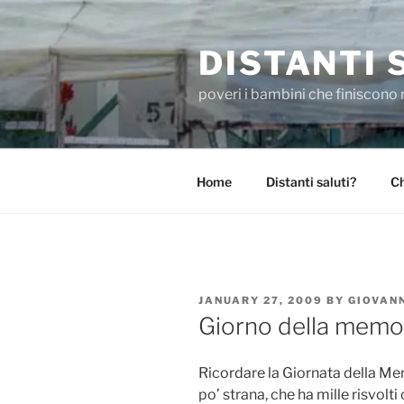
Skip
to
DISTANTI 
content
poveri i bambini che finiscono 
Home
Distanti saluti?
Ch
POSTED
JANUARY 27, 2009
BY
GIOVAN
ON
Giorno della memo
Ricordare la Giornata della Me
po’ strana, che ha mille risvol