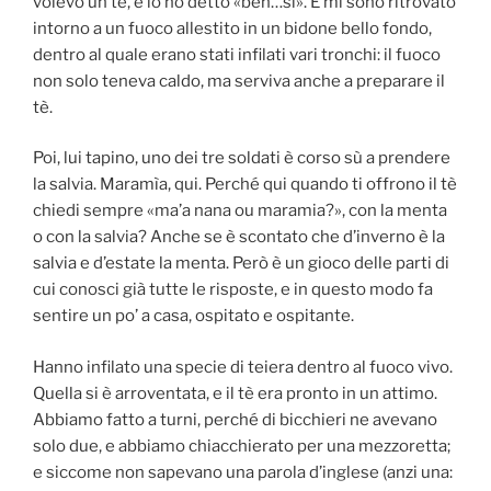
volevo un tè, e io ho detto «beh…sì». E mi sono ritrovato
intorno a un fuoco allestito in un bidone bello fondo,
dentro al quale erano stati infilati vari tronchi: il fuoco
non solo teneva caldo, ma serviva anche a preparare il
tè.
Poi, lui tapino, uno dei tre soldati è corso sù a prendere
la salvia. Maramìa, qui. Perché qui quando ti offrono il tè
chiedi sempre «ma’a nana ou maramia?», con la menta
o con la salvia? Anche se è scontato che d’inverno è la
salvia e d’estate la menta. Però è un gioco delle parti di
cui conosci già tutte le risposte, e in questo modo fa
sentire un po’ a casa, ospitato e ospitante.
Hanno infilato una specie di teiera dentro al fuoco vivo.
Quella si è arroventata, e il tè era pronto in un attimo.
Abbiamo fatto a turni, perché di bicchieri ne avevano
solo due, e abbiamo chiacchierato per una mezzoretta;
e siccome non sapevano una parola d’inglese (anzi una: