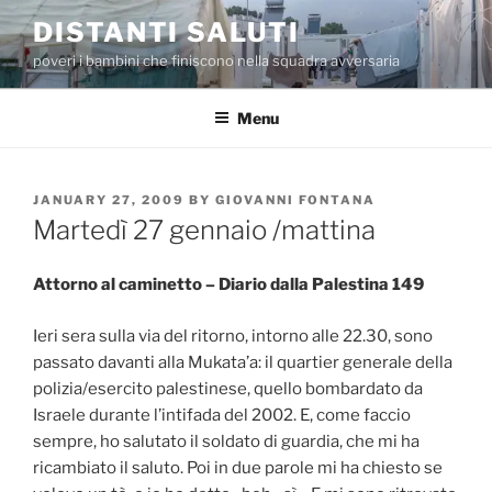
Skip
DISTANTI SALUTI
to
poveri i bambini che finiscono nella squadra avversaria
content
Menu
POSTED
JANUARY 27, 2009
BY
GIOVANNI FONTANA
ON
Martedì 27 gennaio /mattina
Attorno al caminetto – Diario dalla Palestina 149
Ieri sera sulla via del ritorno, intorno alle 22.30, sono
passato davanti alla Mukata’a: il quartier generale della
polizia/esercito palestinese, quello bombardato da
Israele durante l’intifada del 2002. E, come faccio
sempre, ho salutato il soldato di guardia, che mi ha
ricambiato il saluto. Poi in due parole mi ha chiesto se