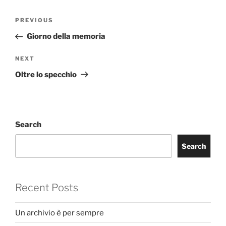
Post
Previous
PREVIOUS
navigation
Post
Giorno della memoria
Next
NEXT
Post
Oltre lo specchio
Search
Search
Recent Posts
Un archivio è per sempre