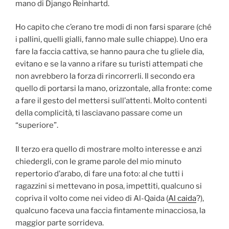
mano di Django Reinhartd.
Ho capito che c’erano tre modi di non farsi sparare (ché
i pallini, quelli gialli, fanno male sulle chiappe). Uno era
fare la faccia cattiva, se hanno paura che tu gliele dia,
evitano e se la vanno a rifare su turisti attempati che
non avrebbero la forza di rincorrerli. Il secondo era
quello di portarsi la mano, orizzontale, alla fronte: come
a fare il gesto del mettersi sull’attenti. Molto contenti
della complicità, ti lasciavano passare come un
“superiore”.
Il terzo era quello di mostrare molto interesse e anzi
chiedergli, con le grame parole del mio minuto
repertorio d’arabo, di fare una foto: al che tutti i
ragazzini si mettevano in posa, impettiti, qualcuno si
copriva il volto come nei video di Al-Qaida (
Al caida
?),
qualcuno faceva una faccia fintamente minacciosa, la
maggior parte sorrideva.