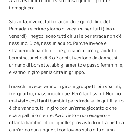
Arabia Saudita hanno visto cosà, quindi… potete
immaginare.
Stavolta, invece, tutti d’accordo e quindi fine del
Ramadan e primo giorno di vacanza per tutti (fino a
venerdì). I negozi sono tutti chiusi e per strada non c’è
nessuno. Cioè, nessun adulto. Perché invece è
strapieno di bambini. Che giocano a fare i grandi. Le
bambine, anche di 6 o 7 anni si vestono da donne, si
armano di borsette, abbigliamento e passo femminile,
e vanno in giro per la città in gruppo.
I maschi invece, vanno in giro in gruppetti più sparuti,
tre, quattro, massimo cinque. Però tantissimi. Non ho
mai visto così tanti bambini per strada, e fin qui. Il fatto
è che vanno tutti in giro con un’arma giocattolo che
spara pallini o niente. Avrò visto – non esagero –
ottanta bambini, di cui quelli sprovvisti di mitra, pistola
o un’arma qualunque si contavano sulla dita di una