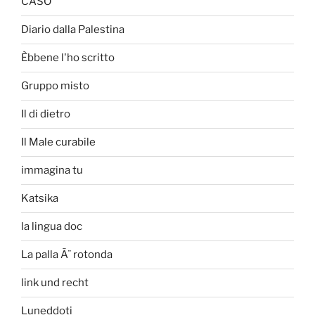
CASO
Diario dalla Palestina
Èbbene l'ho scritto
Gruppo misto
Il di dietro
Il Male curabile
immagina tu
Katsika
la lingua doc
La palla Ã¨ rotonda
link und recht
Luneddoti