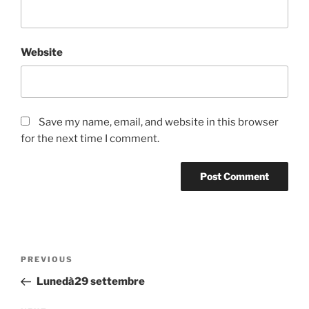
Website
Save my name, email, and website in this browser
for the next time I comment.
Post
Previous
PREVIOUS
navigation
Post
Lunedà29 settembre