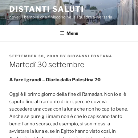
Skip
DISTANTI SALUTI
to
poveri i bambini che finiscono nella squadra avversaria
content
Menu
POSTED
SEPTEMBER 30, 2008
BY
GIOVANNI FONTANA
ON
Martedì 30 settembre
A fare i grandi – Diario dalla Palestina 70
Oggi è il primo giorno della fine di Ramadan. Non lo si è
saputo fino al tramonto di ieri, perché doveva
succedere una cosa con la luna che non ho capito bene.
Anche se pure gli imam non è che lo capiscano tanto
bene: l’anno scorso, ad esempio, si son messi a
avvistare la luna e, se in Egitto hanno visto così, in