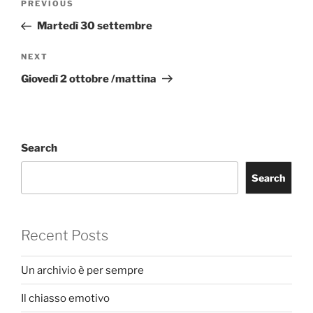
Previous
PREVIOUS
navigation
Post
Martedì 30 settembre
Next
NEXT
Post
Giovedì 2 ottobre /mattina
Search
Search
Recent Posts
Un archivio è per sempre
Il chiasso emotivo