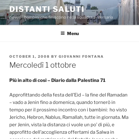
Skip
DISTANTI SALUTI
to
poveri i bambini che finiscono nella squadra avversaria
content
Menu
POSTED
OCTOBER 1, 2008
BY
GIOVANNI FONTANA
ON
Mercoledì 1 ottobre
Più in alto di così – Diario dalla Palestina 71
Approfittando della festa dell’Eid – la fine del Ramadan
– vado a Jenin fino a domenica, quando tornerò in
tempo per il prossimo incontro con i bambini: ho visto
Jericho, Hebron, Nablus, Ramallah, tutte in giornata. Ma
per Jenin, vista la distanza ci vuole un po’ di più, e
approfitto dell’accoglienza offertami da Salwa in