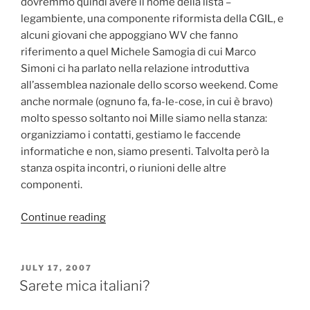
dovremmo quindi avere il nome della lista –
legambiente, una componente riformista della CGIL, e
alcuni giovani che appoggiano WV che fanno
riferimento a quel Michele Samogia di cui Marco
Simoni ci ha parlato nella relazione introduttiva
all’assemblea nazionale dello scorso weekend. Come
anche normale (ognuno fa, fa-le-cose, in cui è bravo)
molto spesso soltanto noi Mille siamo nella stanza:
organizziamo i contatti, gestiamo le faccende
informatiche e non, siamo presenti. Talvolta però la
stanza ospita incontri, o riunioni delle altre
componenti.
“Smoke
Continue reading
gets
in
your
POSTED
JULY 17, 2007
ON
eyes”
Sarete mica italiani?