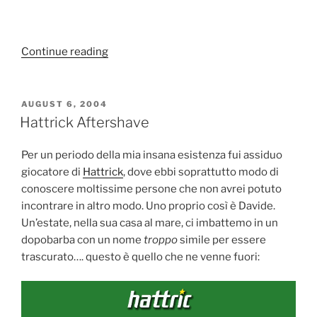
“Kafka
Continue reading
mi
fa
un
POSTED
AUGUST 6, 2004
ON
…
Hattrick Aftershave
baffetto!”
Per un periodo della mia insana esistenza fui assiduo
giocatore di
Hattrick
, dove ebbi soprattutto modo di
conoscere moltissime persone che non avrei potuto
incontrare in altro modo. Uno proprio così è Davide.
Un’estate, nella sua casa al mare, ci imbattemo in un
dopobarba con un nome
troppo
simile per essere
trascurato…. questo è quello che ne venne fuori: