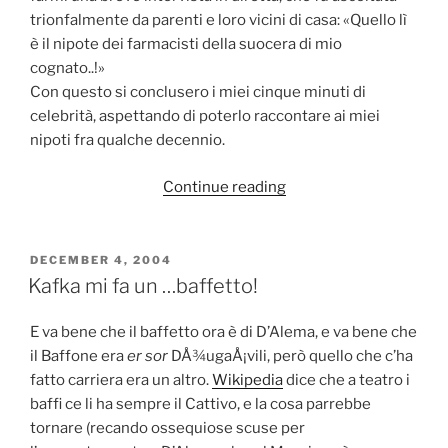
trionfalmente da parenti e loro vicini di casa: «Quello lì
è il nipote dei farmacisti della suocera di mio
cognato..!»
Con questo si conclusero i miei cinque minuti di
celebrità, aspettando di poterlo raccontare ai miei
nipoti fra qualche decennio.
“Cerimoniali
Continue reading
violati”
POSTED
DECEMBER 4, 2004
ON
Kafka mi fa un …baffetto!
E va bene che il baffetto ora è di D’Alema, e va bene che
il Baffone era
er sor
DÅ¾ugaÅ¡vili, però quello che c’ha
fatto carriera era un altro.
Wikipedia
dice che a teatro i
baffi ce li ha sempre il Cattivo, e la cosa parrebbe
tornare (recando ossequiose scuse per