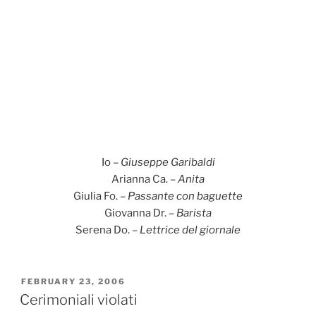
Io –
Giuseppe Garibaldi
Arianna Ca. –
Anita
Giulia Fo. –
Passante con baguette
Giovanna Dr. –
Barista
Serena Do. –
Lettrice del giornale
POSTED
FEBRUARY 23, 2006
ON
Cerimoniali violati