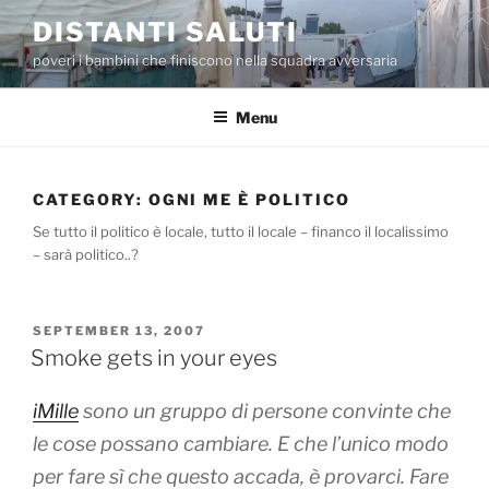
Skip
DISTANTI SALUTI
to
poveri i bambini che finiscono nella squadra avversaria
content
Menu
CATEGORY:
OGNI ME È POLITICO
Se tutto il politico è locale, tutto il locale – financo il localissimo
– sarà politico..?
POSTED
SEPTEMBER 13, 2007
ON
Smoke gets in your eyes
iMille
sono un gruppo di persone convinte che
le cose possano cambiare. E che l’unico modo
per fare sì che questo accada, è provarci. Fare