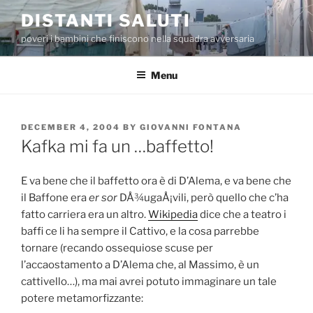
Skip
DISTANTI SALUTI
to
poveri i bambini che finiscono nella squadra avversaria
content
Menu
POSTED
DECEMBER 4, 2004
BY
GIOVANNI FONTANA
ON
Kafka mi fa un …baffetto!
E va bene che il baffetto ora è di D’Alema, e va bene che
il Baffone era
er sor
DÅ¾ugaÅ¡vili, però quello che c’ha
fatto carriera era un altro.
Wikipedia
dice che a teatro i
baffi ce li ha sempre il Cattivo, e la cosa parrebbe
tornare (recando ossequiose scuse per
l’accaostamento a D’Alema che, al Massimo, è un
cattivello…), ma mai avrei potuto immaginare un tale
potere metamorfizzante: