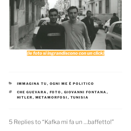
(le foto si ingrandiscono con un click)
CATEGORIES
IMMAGINA TU
,
OGNI ME È POLITICO
TAGS
CHE GUEVARA
,
FOTO
,
GIOVANNI FONTANA
,
HITLER
,
METAMORFOSI
,
TUNISIA
5 Replies to “Kafka mi fa un …baffetto!”