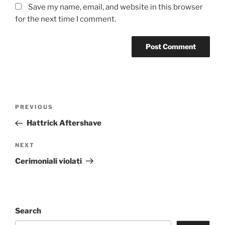
Save my name, email, and website in this browser
for the next time I comment.
Post
Previous
PREVIOUS
navigation
Post
Hattrick Aftershave
Next
NEXT
Post
Cerimoniali violati
Search