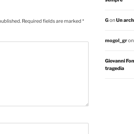
G
on
Un arch
published.
Required fields are marked
*
mogol_gr
o
Giovanni Fo
tragedia