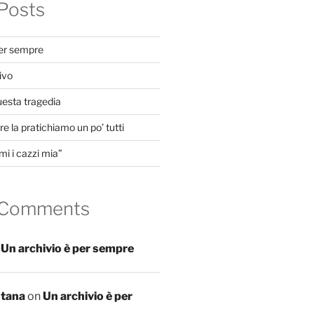
Posts
per sempre
ivo
uesta tragedia
e la pratichiamo un po’ tutti
mi i cazzi mia”
 Comments
n
Un archivio è per sempre
ntana
on
Un archivio è per