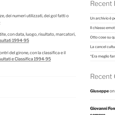
Recent 
, dei numeri utilizzati, dei gol fatti o
Un archivio è 
5
Il chiasso emot
tite, con data, luogo, risultato, marcatori,
Otto cose su q
sultati 1994-95
La cancel cultur
ontri del girone, con la classifica e il
“Era meglio far
ultati e Classifica 1994-95
Recent
Giuseppe
o
Giovanni Fo
sempre