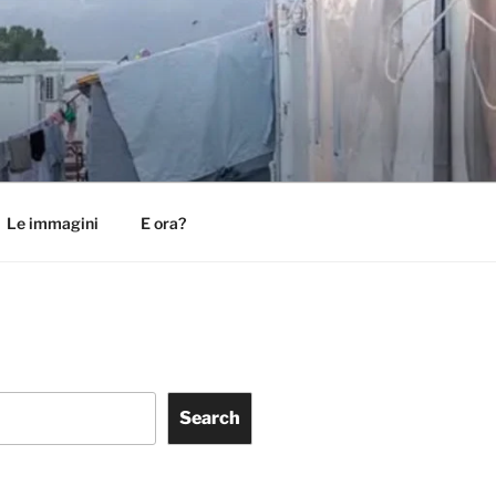
Le immagini
E ora?
Search