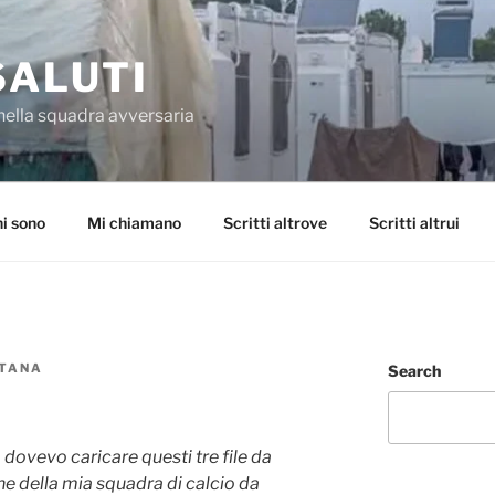
SALUTI
nella squadra avversaria
i sono
Mi chiamano
Scritti altrove
Scritti altrui
NTANA
Search
 dovevo caricare questi tre file da
he della mia squadra di calcio da