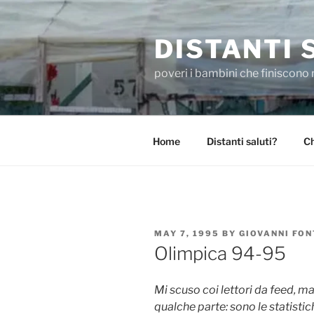
Skip
to
DISTANTI 
content
poveri i bambini che finiscono 
Home
Distanti saluti?
Ch
POSTED
MAY 7, 1995
BY
GIOVANNI FO
ON
Olimpica 94-95
Mi scuso coi lettori da feed, ma
qualche parte: sono le statistic