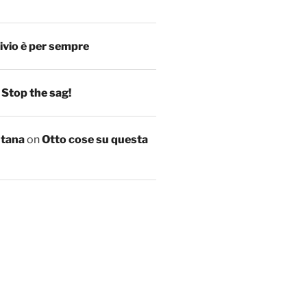
ivio è per sempre
n
Stop the sag!
ntana
on
Otto cose su questa