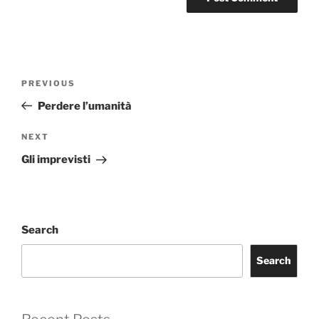
Post
Previous
PREVIOUS
navigation
Post
Perdere l’umanità
Next
NEXT
Post
Gli imprevisti
Search
Search