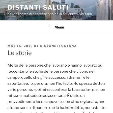
Skip
DISTANTI SALUTI
to
poveri i bambini che finiscono nella squadra avversaria
content
Menu
POSTED
MAY 15, 2016
BY
GIOVANNI FONTANA
ON
Le storie
Molte delle persone che lavorano o hanno lavorato qui
raccontano le storie delle persone che vivono nel
campo: quello che gli è successo, i drammi e le
aspettative. Io, per ora, non l’ho fatto. Ho spesso detto a
varie persone: «poi mi racconterai la tua storia», ma non
mi sono mai seduto ad ascoltarla. È stato un
provvedimento inconsapevole, non ci ho ragionato, uno
strano senso di pudore me lo ha interdetto, nonostante