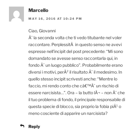
Marcello
MAY 16, 2016 AT 10:24 PM
Ciao, Giovanni
Ã¨ la seconda volta che ti vedo titubante nel voler
raccontare. PerplessitÃ in questo senso ne avevi
espresse nell’incipit del post precedente: “Mi sono
domandato se avesse senso raccontarla qui, in
fondo Ã¨ un luogo pubblico”. Probabilmente erano
diversi i motivi, perÃ² il risultato Ã¨ il medesimo. In
quello stesso incipit scrivesti anche: “Mentre lo
faccio, mi rendo conto che câ€™Ã¨ un rischio di
essere narcisista…”. Ora – la butto lÃ¬ – non Ã¨ che
il tuo problema di fondo, il principale responsabile di
questa specie di blocco, sia proprio la fobia piÃ¹ o
meno cosciente di apparire un narcisista?
Reply