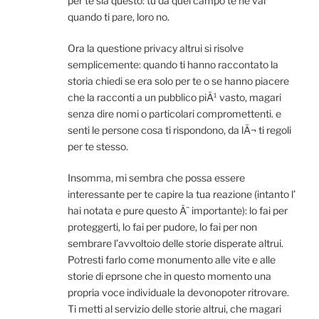
per te sia questo: tu da quel campo te ne vai
quando ti pare, loro no.
Ora la questione privacy altrui si risolve
semplicemente: quando ti hanno raccontato la
storia chiedi se era solo per te o se hanno piacere
che la racconti a un pubblico piÃ¹ vasto, magari
senza dire nomi o particolari compromettenti. e
senti le persone cosa ti rispondono, da lÃ¬ ti regoli
per te stesso.
Insomma, mi sembra che possa essere
interessante per te capire la tua reazione (intanto l’
hai notata e pure questo Ã¨ importante): lo fai per
proteggerti, lo fai per pudore, lo fai per non
sembrare l’avvoltoio delle storie disperate altrui.
Potresti farlo come monumento alle vite e alle
storie di eprsone che in questo momento una
propria voce individuale la devonopoter ritrovare.
Ti metti al servizio delle storie altrui, che magari