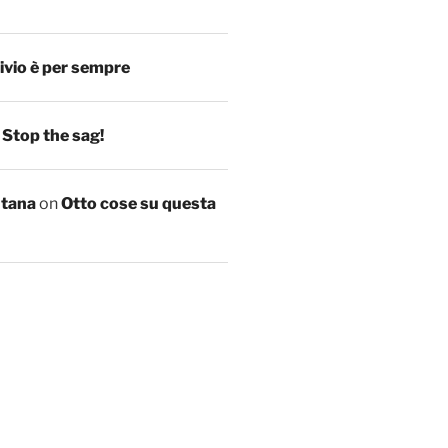
ivio è per sempre
n
Stop the sag!
ntana
on
Otto cose su questa