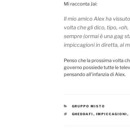
Mi racconta Jai:
Il mio amico Alex ha vissuto 
volta che gli dico, tipo, «oh, 
sempre (ormai è una gag sta
impiccagioni in diretta, al 
Penso che la prossima volta ch
governo possiede tutte le telev
pensando all’infanzia di Alex.
CATEGORIES
GRUPPO MISTO
TAGS
GHEDDAFI
,
IMPICCAGIONI
,