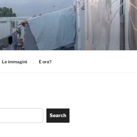
Le immagini
E ora?
Search