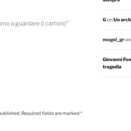
G
on
Un arch
mo a guardare (i cartoni)”
mogol_gr
o
Giovanni Fo
tragedia
published.
Required fields are marked
*