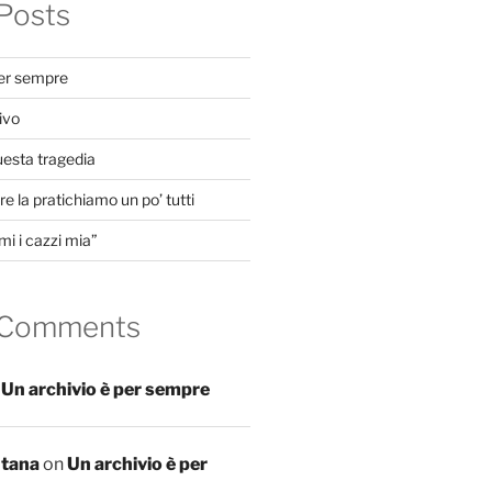
Posts
per sempre
ivo
uesta tragedia
e la pratichiamo un po’ tutti
mi i cazzi mia”
 Comments
n
Un archivio è per sempre
ntana
on
Un archivio è per