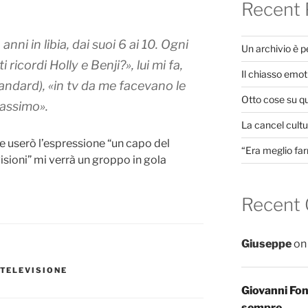
Recent 
anni in libia, dai suoi 6 ai 10. Ogni
Un archivio è 
ti ricordi Holly e Benji?», lui mi fa,
Il chiasso emot
ndard), «in tv da me facevano le
Otto cose su q
massimo».
La cancel cultur
e userò l’espressione “un capo del
“Era meglio far
isioni” mi verrà un groppo in gola
Recent
Giuseppe
o
TELEVISIONE
Giovanni Fo
sempre