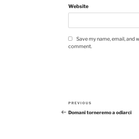
Website
Save my name, email, and we
comment.
Post
Previous
PREVIOUS
navigation
Post
Domani torneremo a odiarci