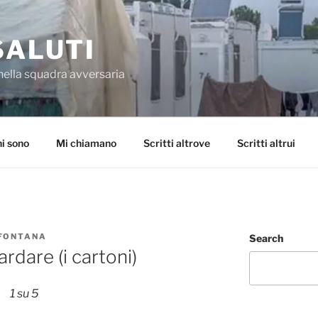
SALUTI
nella squadra avversaria
i sono
Mi chiamano
Scritti altrove
Scritti altrui
 FONTANA
Search
rdare (i cartoni)
1 su 5