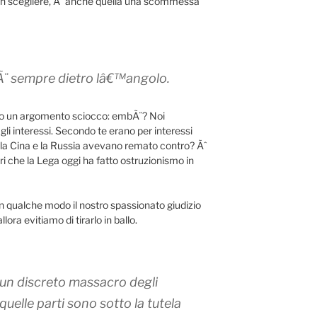
non scegliere, Ã¨ anche quella una scommessa
Ã¨ sempre dietro lâ€™angolo.
o un argomento sciocco: embÃ¨? Noi
gli interessi. Secondo te erano per interessi
 la Cina e la Russia avevano remato contro? Ãˆ
i che la Lega oggi ha fatto ostruzionismo in
in qualche modo il nostro spassionato giudizio
ora evitiamo di tirarlo in ballo.
un discreto massacro degli
uelle parti sono sotto la tutela