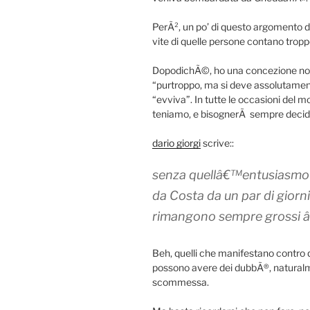
PerÃ², un po’ di questo argomento de
vite di quelle persone contano tropp
DopodichÃ©, ho una concezione non-
“purtroppo, ma si deve assolutamen
“evviva”. In tutte le occasioni del m
teniamo, e bisognerÃ sempre decide
dario giorgi
scrive::
senza quellâ€™entusiasmo i
da Costa da un par di giorni
rimangono sempre grossi â€œ
Beh, quelli che manifestano contro 
possono avere dei dubbÃ®, natural
scommessa.