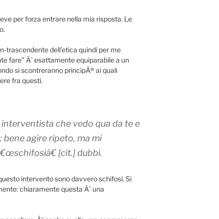
ve per forza entrare nella mia risposta. Le
o.
trascendente dell’etica quindi per me
te fare” Ã¨ esattamente equiparabile a un
ondo si scontreranno principÃ® ai quali
re fra questi.
nterventista che vedo qua da te e
: bene agire ripeto, ma mi
schifosiâ€ [cit.] dubbi.
questo intervento sono davvero schifosi. Si
mente: chiaramente questa Ã¨ una