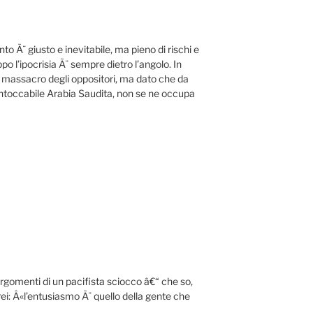
to Ã¨ giusto e inevitabile, ma pieno di rischi e
o l’ipocrisia Ã¨ sempre dietro l’angolo. In
 massacro degli oppositori, ma dato che da
l’intoccabile Arabia Saudita, non se ne occupa
argomenti di un pacifista sciocco â€“ che so,
irei: Â«l’entusiasmo Ã¨ quello della gente che