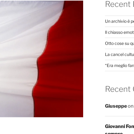
Recent 
Un archivio è 
Il chiasso emot
Otto cose su q
La cancel cultur
“Era meglio far
Recent
Giuseppe
o
Giovanni Fo
sempre