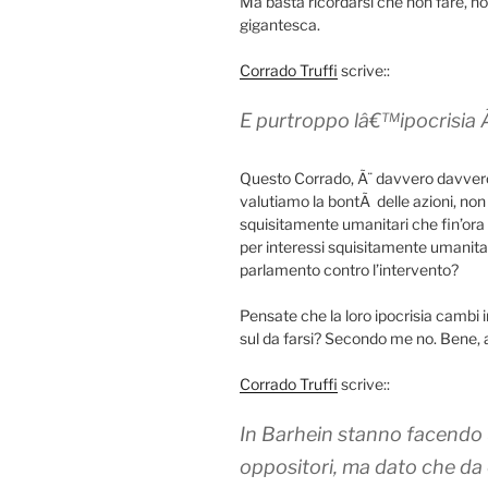
Ma basta ricordarsi che non fare, 
gigantesca.
Corrado Truffi
scrive::
E purtroppo lâ€™ipocrisia 
Questo Corrado, Ã¨ davvero davver
valutiamo la bontÃ delle azioni, non 
squisitamente umanitari che fin’ora
per interessi squisitamente umanitar
parlamento contro l’intervento?
Pensate che la loro ipocrisia cambi 
sul da farsi? Secondo me no. Bene, all
Corrado Truffi
scrive::
In Barhein stanno facendo 
oppositori, ma dato che da q