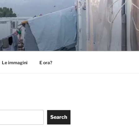
Le immagini
E ora?
Search