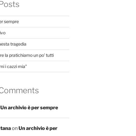
Posts
per sempre
ivo
uesta tragedia
e la pratichiamo un po’ tutti
mi i cazzi mia”
 Comments
n
Un archivio è per sempre
ntana
on
Un archivio è per