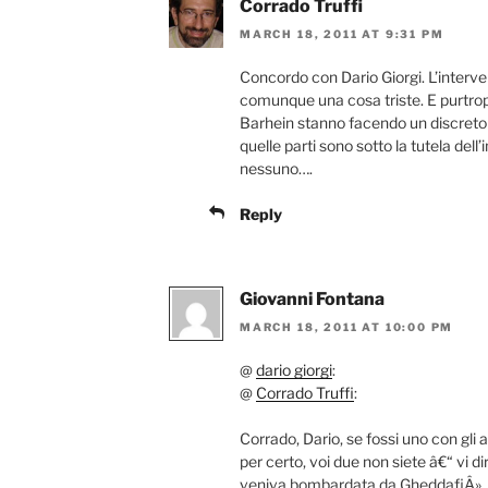
Corrado Truffi
MARCH 18, 2011 AT 9:31 PM
Concordo con Dario Giorgi. L’interven
comunque una cosa triste. E purtropp
Barhein stanno facendo un discreto
quelle parti sono sotto la tutela del
nessuno….
Reply
Giovanni Fontana
MARCH 18, 2011 AT 10:00 PM
@
dario giorgi
:
@
Corrado Truffi
:
Corrado, Dario, se fossi uno con gli 
per certo, voi due non siete â€“ vi d
veniva bombardata da GheddafiÂ».