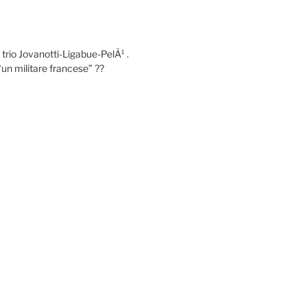
rio Jovanotti-Ligabue-PelÃ¹ .
un militare francese” ??