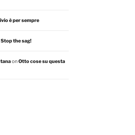
ivio è per sempre
n
Stop the sag!
ntana
on
Otto cose su questa