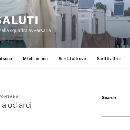
SALUTI
nella squadra avversaria
i sono
Mi chiamano
Scritti altrove
Scritti altrui
 FONTANA
Search
a odiarci