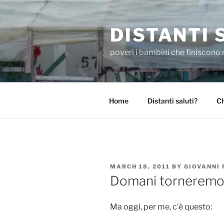
Skip
to
DISTANTI 
content
poveri i bambini che finiscono 
Home
Distanti saluti?
Ch
POSTED
MARCH 18, 2011
BY
GIOVANNI
ON
Domani torneremo 
Ma oggi, per me, c’è questo: