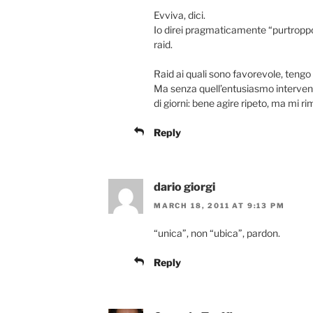
Evviva, dici.
Io direi pragmaticamente “purtroppo”
raid.
Raid ai quali sono favorevole, tengo
Ma senza quell’entusiasmo intervent
di giorni: bene agire ripeto, ma mi r
Reply
dario giorgi
MARCH 18, 2011 AT 9:13 PM
“unica”, non “ubica”, pardon.
Reply