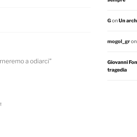
G
on
Un arch
mogol_gr
o
rneremo a odiarci”
Giovanni Fo
tragedia
!