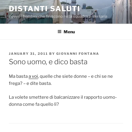
Skip
DISTANTI SALUTI
to
poveri i bambini che finiscono nella squadra avversaria
content
Menu
POSTED
JANUARY 31, 2011
BY
GIOVANNI FONTANA
ON
Sono uomo, e dico basta
Ma basta
a voi
, quelle che siete donne – e chi se ne
frega? – e dite basta.
La volete smettere di balcanizzare il rapporto uomo-
donna come fa quello lì?