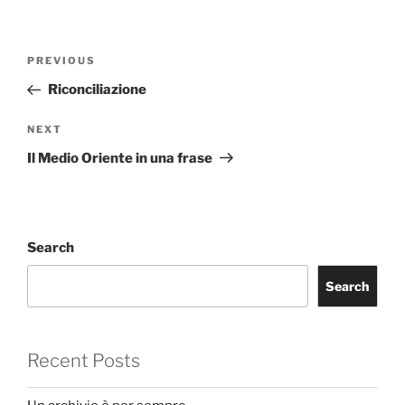
Post
Previous
PREVIOUS
navigation
Post
Riconciliazione
Next
NEXT
Post
Il Medio Oriente in una frase
Search
Search
Recent Posts