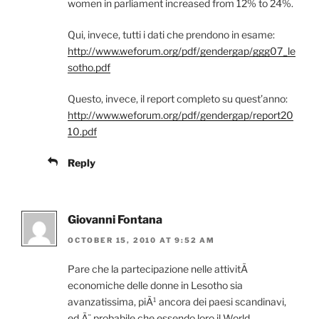
women in parliament increased from 12% to 24%.
Qui, invece, tutti i dati che prendono in esame:
http://www.weforum.org/pdf/gendergap/ggg07_le
sotho.pdf
Questo, invece, il report completo su quest’anno:
http://www.weforum.org/pdf/gendergap/report20
10.pdf
Reply
Giovanni Fontana
OCTOBER 15, 2010 AT 9:52 AM
Pare che la partecipazione nelle attivitÃ
economiche delle donne in Lesotho sia
avanzatissima, piÃ¹ ancora dei paesi scandinavi,
ed Ã¨ probabile che essendo loro il World