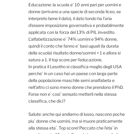
Educazione: la scuola e` 10 anni pari per uomini e
donne (arrivano a una specie di seconda liceo, se
interpreto bene il dato), il dato tondo ha l’aria
d’essere imposizione governativa e probabilmente
applicata con la forza del 13% di PIL investito.
L’alfabetizzazione e` 74% uomini e 94% donne,
quindi il conto che fanno e` basi uguali (la durata
della scuola) risultato donne/uomini > 1 e allora si
satura a 1. Il top score per l’educazione.
In pratica il Lesotho si classifica meglio degli USA
perche` in un caso hai un paese con larga parte
della popolazione maschile semi analfabeta e
nell’altro ci sono meno donne che prendono il PhD.
Forse non e` cosi` sensato metterli nella stessa
classifica, che dici?
Salute: anche qui andiamo di lusso, nascono poche
piu` donne che uomini, ma si muore praticamente
alla stessa eta`. Top score! Peccato che l’eta` in