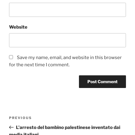
Website
Save my name, email, and website in this browser
for the next time I comment.
Post
Previous
PREVIOUS
navigation
Post
L’arresto del bambino palestinese inventato dai
media italiani