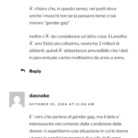
Ãˆ chiaro che, in questo senso, nei posti dove
anche i maschi non se la passano bene ci sia
minore “gender gap”.
inoltre c’Ã¨ da considerare un’altra cosa: il Lesotho
Ã¨ uno Stato piccolissimo, neanche 2 milioni di
abitanti, quindi Ã¨ abbastanza prevedibile che i dati
in percentuale varino moltissimo da anno a anno.
Reply
dasnake
OCTOBER 15, 2010 AT 11:58 AM
E` vero che parlano di gender gap, ma il dato e`
interessante nel contesto della condizione della
donna: ci aspettiamo una situazione in cui le donne
vivono in condizioni peggiori di quelle dell’uomo,