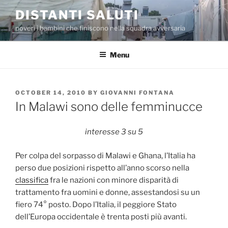
Skip
DISTANTI SALUTI
to
poveri i bambini che finiscono nella squadra avversaria
content
Menu
POSTED
OCTOBER 14, 2010
BY
GIOVANNI FONTANA
ON
In Malawi sono delle femminucce
interesse 3 su 5
Per colpa del sorpasso di Malawi e Ghana, l’Italia ha
perso due posizioni rispetto all’anno scorso nella
classifica
fra le nazioni con minore disparità di
trattamento fra uomini e donne, assestandosi su un
fiero 74° posto. Dopo l’Italia, il peggiore Stato
dell’Europa occidentale è trenta posti più avanti.