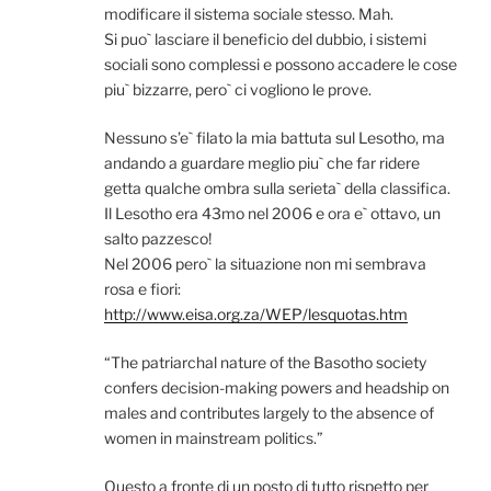
modificare il sistema sociale stesso. Mah.
Si puo` lasciare il beneficio del dubbio, i sistemi
sociali sono complessi e possono accadere le cose
piu` bizzarre, pero` ci vogliono le prove.
Nessuno s’e` filato la mia battuta sul Lesotho, ma
andando a guardare meglio piu` che far ridere
getta qualche ombra sulla serieta` della classifica.
Il Lesotho era 43mo nel 2006 e ora e` ottavo, un
salto pazzesco!
Nel 2006 pero` la situazione non mi sembrava
rosa e fiori:
http://www.eisa.org.za/WEP/lesquotas.htm
“The patriarchal nature of the Basotho society
confers decision-making powers and headship on
males and contributes largely to the absence of
women in mainstream politics.”
Questo a fronte di un posto di tutto rispetto per