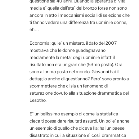
questione sia 40 anni. Quando la speranza di vita
media e` quella dell’eta` del bronzo forse non sono
ancora in atto i meccanismi sociali di selezione che
ti fanno vedere una differenza tra uomini e donne,
eh …
Economia: qui e` un mistero, il dato del 2007
mostrava che le donne guadagnavano
mediamente la meta` degli uomini e infatti il
risultato non era un gran che (53mo posto). Ora
sono al primo posto nel mondo. Giovanni hai il
dettaglio anche di quest’anno? Pero` sono pronto a
scommettere che ci sia un fenomeno di
saturazione dovuto alla situazione drammatica del
Lesotho.
E` un bellissimo esempio di come la statistica
cieca ti possa dare risultati assurdi. Un po’ e` anche
un esempio di quello che diceva Ila: hai un paese
disastrato in cui la situazione e` cosi` drammatica