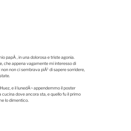
mio papÃ , in una dolorosa e triste agonia.
me, che appena vagamente mi interesso di
ui non non ci sembrava piÃ¹ di sapere sorridere,
tate.
d’Huez, e il lunedÃ¬ appendemmo il poster
a cucina dove ancora sta, e quello fu il primo
me lo dimentico.