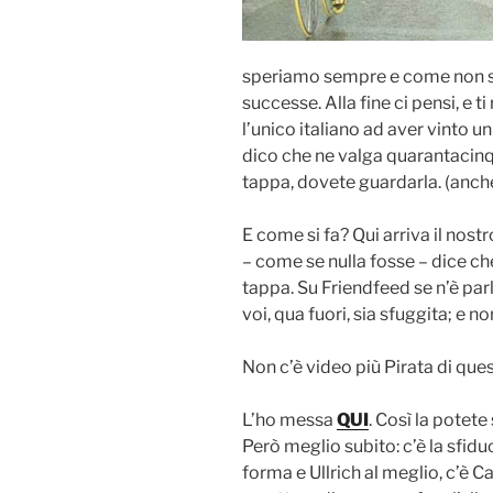
speriamo sempre e come non suc
successe. Alla fine ci pensi, e t
l’unico italiano ad aver vinto u
dico che ne valga quarantacinqu
tappa, dovete guardarla. (anche 
E come si fa? Qui arriva il nos
– come se nulla fosse – dice che 
tappa. Su Friendfeed se n’è parl
voi, qua fuori, sia sfuggita; e n
Non c’è video più Pirata di ques
L’ho messa
QUI
. Così la potet
Però meglio subito: c’è la sfidu
forma e Ullrich al meglio, c’è 