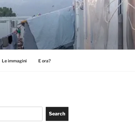
Le immagini
E ora?
Search