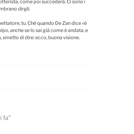
cotterista, come poi succederà. Ci sono i
mbrano dirgli.
spettatore, tu. Ché quando De Zan dice «è
lpo, anche se lo sai già come è andata, e
 smetto di dire: ecco, buona visione.
i fa”