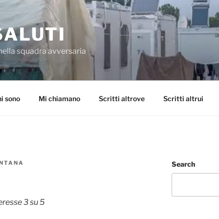
SALUTI
nella squadra avversaria
i sono
Mi chiamano
Scritti altrove
Scritti altrui
ONTANA
Search
eresse 3 su 5