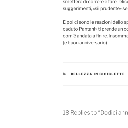
smettere di correre e fare l’eli
suggerimenti, «sii prudente» se
E poi ci sono le reazioni dello 
caduto Pantani» ti prende un co
com’è andata a finire. Insomma,
(e buon anniversario)
CATEGORIES
BELLEZZA IN BICICLETTE
18 Replies to “Dodici ann