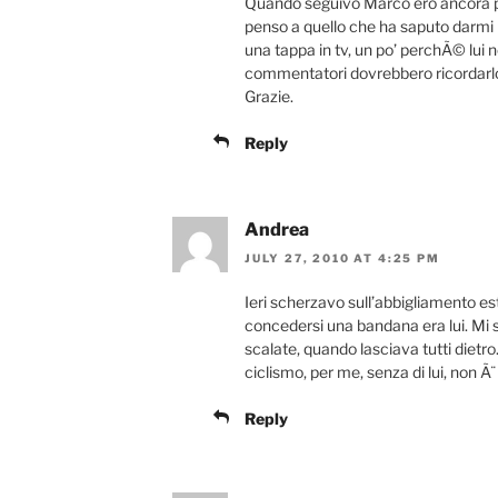
Quando seguivo Marco ero ancora 
penso a quello che ha saputo darm
una tappa in tv, un po’ perchÃ© lui 
commentatori dovrebbero ricordarlo 
Grazie.
Reply
Andrea
JULY 27, 2010 AT 4:25 PM
Ieri scherzavo sull’abbigliamento es
concedersi una bandana era lui. Mi 
scalate, quando lasciava tutti diet
ciclismo, per me, senza di lui, non Ã¨
Reply