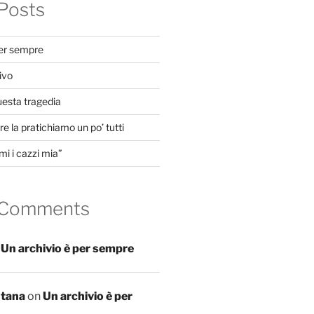
Posts
per sempre
ivo
uesta tragedia
e la pratichiamo un po’ tutti
mi i cazzi mia”
 Comments
n
Un archivio è per sempre
ntana
on
Un archivio è per