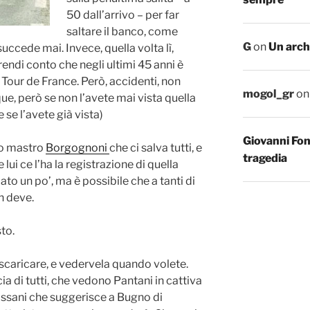
50 dall’arrivo – per far
saltare il banco, come
G
on
Un arch
cede mai. Invece, quella volta lì,
i rendi conto che negli ultimi 45 anni è
n Tour de France. Però, accidenti, non
mogol_gr
o
e, però se non l’avete mai vista quella
se l’avete già vista)
Giovanni Fo
tro mastro
Borgognoni
che ci salva tutti, e
tragedia
lui ce l’ha la registrazione di quella
ato un po’, ma è possibile che a tanti di
on deve.
to.
e scaricare, e vedervela quando volete.
cia di tutti, che vedono Pantani in cattiva
Cassani che suggerisce a Bugno di