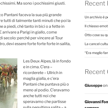
Recent 
ochissimi. Ma sono i pochissimi giusti.
rco Pantani faceva la sua più grande
Un archivio è 
e tutti di talmente tanti minuti che poi la
Il chiasso emot
a piedi, ché tanto in bici o a fette in
 arrivare a Parigi in giallo, come
Otto cose su q
i secolo: perché per vincere al Tour
 devi essere forte forte forte in salita,
La cancel cultur
“Era meglio far
Les Deux Alpes, là in fondo
e in cima. C’era –
Recent
ricorderete – Ullrich in
maglia gialla, e c’era
Pantani che puntava più o
Giuseppe
o
meno al podio. C’eravamo
anche tutti noi che
speravamo che partisse
Giovanni Fo
sulla penultima salita – a
sempre