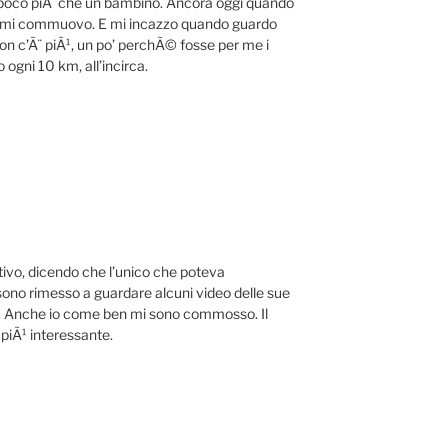
poco piÃ che un bambino. Ancora oggi quando
i mi commuovo. E mi incazzo quando guardo
non c’Ã¨ piÃ¹, un po’ perchÃ© fosse per me i
ogni 10 km, all’incirca.
tivo, dicendo che l’unico che poteva
sono rimesso a guardare alcuni video delle sue
ro. Anche io come ben mi sono commosso. Il
 piÃ¹ interessante.