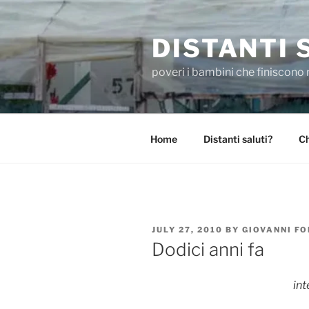
Skip
to
DISTANTI 
content
poveri i bambini che finiscono 
Home
Distanti saluti?
Ch
POSTED
JULY 27, 2010
BY
GIOVANNI F
ON
Dodici anni fa
int