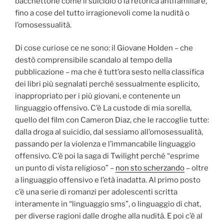
bacchettone come il suicidio o la retorica antifamiliare,
fino a cose del tutto irragionevoli come la nudità o
l’omosessualità.
Di cose curiose ce ne sono: il Giovane Holden – che
destò comprensibile scandalo al tempo della
pubblicazione – ma che è tutt’ora sesto nella classifica
dei libri più segnalati perché sessualmente esplicito,
inappropriato per i più giovani, e contenente un
linguaggio offensivo. C’è La custode di mia sorella,
quello del film con Cameron Diaz, che le raccoglie tutte:
dalla droga al suicidio, dal sessiamo all’omosessualità,
passando per la violenza e l’immancabile linguaggio
offensivo. C’è poi la saga di Twilight perché “esprime
un punto di vista religioso” –
non sto scherzando
– oltre
a linguaggio offensivo e l’età inadatta. Al primo posto
c’è una serie di romanzi per adolescenti scritta
interamente in “linguaggio sms”, o linguaggio di chat,
per diverse ragioni dalle droghe alla nudità. E poi c’è al