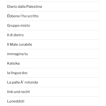
Diario dalla Palestina
Èbbene l'ho scritto
Gruppo misto
Il di dietro
Il Male curabile
immagina tu
Katsika
la lingua doc
La palla Ã¨ rotonda
link und recht
Luneddoti