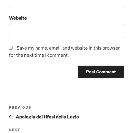
Website
Save my name, email, and website in this browser
for the next time I comment.
Post
Previous
PREVIOUS
navigation
Post
Apologia dei tifosi della Lazio
Next
NEXT