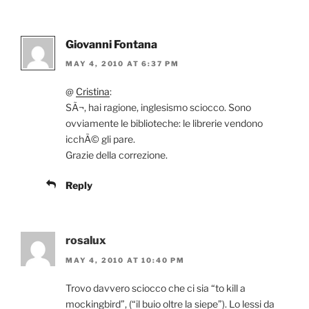
Giovanni Fontana
MAY 4, 2010 AT 6:37 PM
@
Cristina
:
SÃ¬, hai ragione, inglesismo sciocco. Sono
ovviamente le biblioteche: le librerie vendono
icchÃ© gli pare.
Grazie della correzione.
Reply
rosalux
MAY 4, 2010 AT 10:40 PM
Trovo davvero sciocco che ci sia “to kill a
mockingbird”, (“il buio oltre la siepe”). Lo lessi da