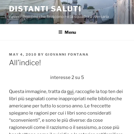
Skip
DISTANTI SALUTI
to
poveri i bambini che finiscono nella squadra avversaria
content
Menu
POSTED
MAY 4, 2010
BY
GIOVANNI FONTANA
ON
All’indice!
interesse 2 su 5
Questa immagine, tratta da
qui
, raccoglie la top ten dei
libri più segnalati come inappropriati nelle biblioteche
americane per tutto lo scorso anno. Le freccette
spiegano le ragioni per cui i libri sono considerati
“sconvenienti”, e sono le più diverse: da cose
ragionevoli come il razzismo o il sessismo, a cose più