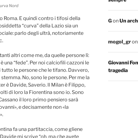
Curva Nord
vo Roma. E quindi contro i tifosi della
G
on
Un arch
cosiddetta “curva” della Lazio sia un
ciale: parlo degli ultrà, notoriamente
c.
mogol_gr
o
tanti altri come me, da quelle persone lì:
 è una “fede”. Per noi calciofili cazzoni le
Giovanni Fo
 tutto le persone che le tifano. Davvero,
tragedia
lo stemma. No, sono le persone. Per me la
 è Davide, Saverio. Il Milan è Filippo,
lti di loro la Fiorentina sono io. Sono
Cassano il loro primo pensiero sarà
ovanni», e decisamente non «la
».
entina fa una partitaccia, come gliene
Davide mi scrive “oh, ma che avete