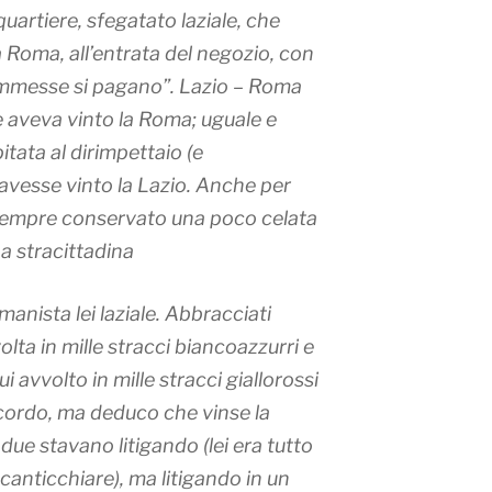
quartiere, sfegatato laziale, che
Roma, all’entrata del negozio, con
commesse si pagano”. Lazio – Roma
 e aveva vinto la Roma; uguale e
tata al dirimpettaio (e
 avesse vinto la Lazio. Anche per
o sempre conservato una poco celata
na stracittadina
manista lei laziale. Abbracciati
volta in mille stracci biancoazzurri e
i avvolto in mille stracci giallorossi
 ricordo, ma deduco che vinse la
due stavano litigando (lei era tutto
e canticchiare), ma litigando in un