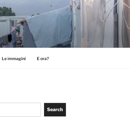
Le immagini
E ora?
Search