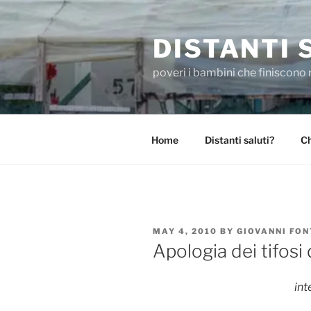
Skip
to
DISTANTI 
content
poveri i bambini che finiscono 
Home
Distanti saluti?
Ch
POSTED
MAY 4, 2010
BY
GIOVANNI FO
ON
Apologia dei tifosi 
int