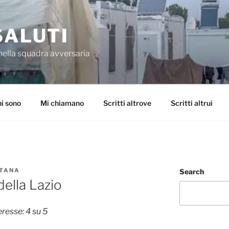
SALUTI
nella squadra avversaria
i sono
Mi chiamano
Scritti altrove
Scritti altrui
NTANA
Search
della Lazio
eresse: 4 su 5