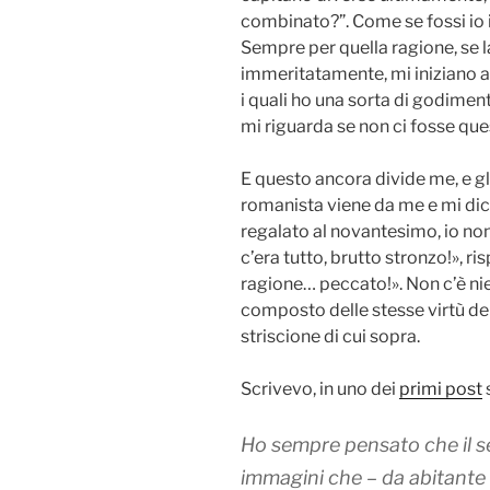
combinato?”. Come se fossi io i
Sempre per quella ragione, se l
immeritatamente, mi iniziano ad
i quali ho una sorta di godime
mi riguarda se non ci fosse ques
E questo ancora divide me, e gli a
romanista viene da me e mi dice
regalato al novantesimo, io non
c’era tutto, brutto stronzo!», r
ragione… peccato!». Non c’è nie
composto delle stesse virtù de
striscione di cui sopra.
Scrivevo, in uno dei
primi post
Ho sempre pensato che il s
immagini che – da abitante d