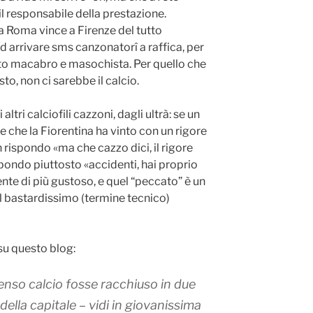
l responsabile della prestazione.
a Roma vince a Firenze del tutto
 arrivare sms canzonatorî a raffica, per
nto macabro e masochista. Per quello che
to, non ci sarebbe il calcio.
ltri calciofili cazzoni, dagli ultrà: se un
 che la Fiorentina ha vinto con un rigore
 rispondo «ma che cazzo dici, il rigore
ispondo piuttosto «accidenti, hai proprio
nte di più gustoso, e quel “peccato” è un
l bastardissimo (termine tecnico)
su questo blog:
enso calcio fosse racchiuso in due
ella capitale – vidi in giovanissima