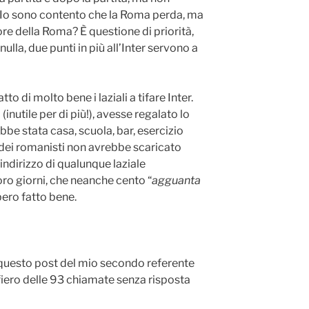
Io sono contento che la Roma perda, ma
vore della Roma? È questione di priorità,
ulla, due punti in più all’Inter servono a
to di molto bene i laziali a tifare Inter.
 (inutile per di più!), avesse regalato lo
bbe stata casa, scuola, bar, esercizio
dei romanisti non avrebbe scaricato
’indirizzo di qualunque laziale
loro giorni, che neanche cento “
agguanta
bero fatto bene.
i questo post del mio secondo referente
 fiero delle 93 chiamate senza risposta