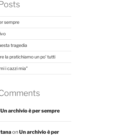
Posts
per sempre
ivo
uesta tragedia
e la pratichiamo un po’ tutti
mi i cazzi mia”
 Comments
n
Un archivio è per sempre
ntana
on
Un archivio è per