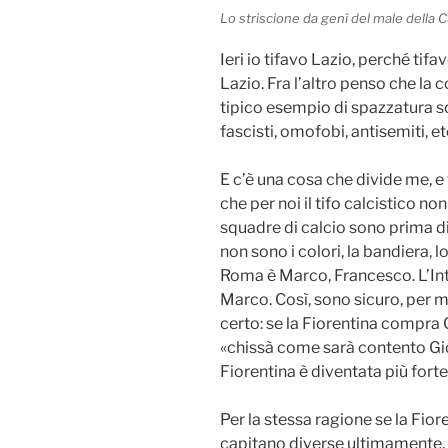
Lo striscione da genî del male della 
Ieri io tifavo Lazio, perché tifa
Lazio. Fra l’altro penso che la 
tipico esempio di spazzatura so
fascisti, omofobi, antisemiti, et
E c’è una cosa che divide me, e 
che per noi il tifo calcistico non
squadre di calcio sono prima di
non sono i colori, la bandiera, 
Roma è Marco, Francesco. L’Inter
Marco. Così, sono sicuro, per mo
certo: se la Fiorentina compra 
«chissà come sarà contento Gi
Fiorentina è diventata più forte
Per la stessa ragione se la Fior
capitano diverse ultimamente, 