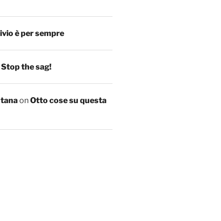
ivio è per sempre
n
Stop the sag!
ntana
on
Otto cose su questa