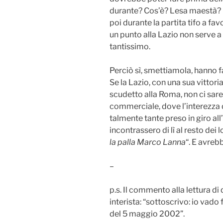
durante? Cos’è? Lesa maestà? 
poi durante la partita tifo a fa
un punto alla Lazio non serve a n
tantissimo.
Perciò sì, smettiamola, hanno fat
Se la Lazio, con una sua vittoria
scudetto alla Roma, non ci sare
commerciale, dove l’interezza 
talmente tante preso in giro all
incontrassero di lì al resto dei 
la palla Marco Lanna
“. E avreb
–
p.s. Il commento alla lettura d
interista: “sottoscrivo: io vado
del 5 maggio 2002”.