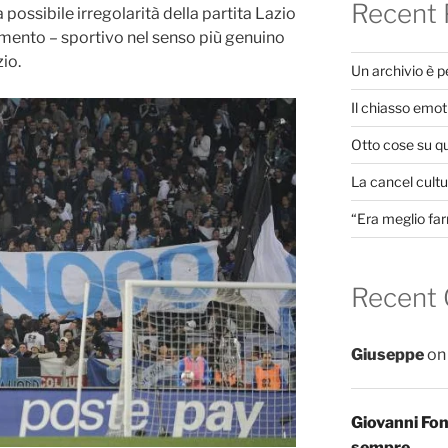
Recent 
 possibile irregolarità della partita Lazio
iamento – sportivo nel senso più genuino
zio.
Un archivio è 
Il chiasso emot
Otto cose su q
La cancel cultur
“Era meglio far
Recent
Giuseppe
o
Giovanni Fo
sempre