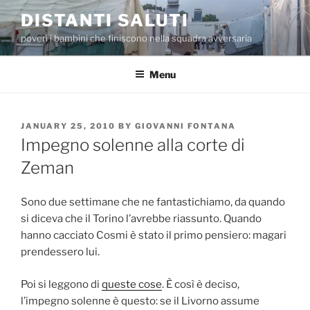
Skip
DISTANTI SALUTI
to
poveri i bambini che finiscono nella squadra avversaria
content
Menu
POSTED
JANUARY 25, 2010
BY
GIOVANNI FONTANA
ON
Impegno solenne alla corte di
Zeman
Sono due settimane che ne fantastichiamo, da quando
si diceva che il Torino l’avrebbe riassunto. Quando
hanno cacciato Cosmi è stato il primo pensiero: magari
prendessero lui.
Poi si leggono di
queste cose
. È così è deciso,
l’impegno solenne è questo: se il Livorno assume