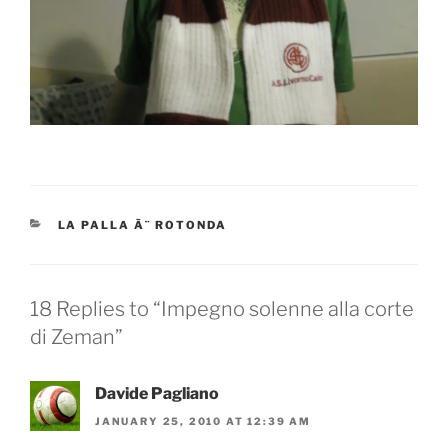
CATEGORIES
LA PALLA Ã¨ ROTONDA
18 Replies to “Impegno solenne alla corte
di Zeman”
Davide Pagliano
JANUARY 25, 2010 AT 12:39 AM