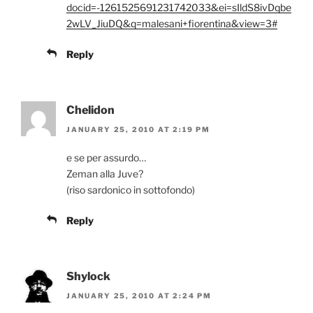
docid=-1261525691231742033&ei=sIldS8ivDqbe
2wLV_JiuDQ&q=malesani+fiorentina&view=3#
Reply
Chelidon
JANUARY 25, 2010 AT 2:19 PM
e se per assurdo…
Zeman alla Juve?
(riso sardonico in sottofondo)
Reply
Shylock
JANUARY 25, 2010 AT 2:24 PM