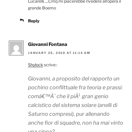
Lucarelli…..Cmq mi piacerebbe rivedere all’opera il
grande Boemo
Reply
Giovanni Fontana
JANUARY 25, 2010 AT 11:14 AM
Shylock
scrive::
Giovanni, a proposito del rapporto un
pochino conflittuale fra teoria e prassi:
comâ€™Ã¨ che il piÃ¹ gran genio
calcistico del sistema solare (anelli di
Saturno compresi), pur allenando
anche fior di squadre, non ha mai vinto
una cippa?