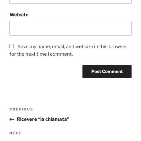
Website
Save my name, email, and website in this browser
for the next time I comment.
Post
Previous
PREVIOUS
navigation
Post
Ricevere “la chiamata”
Next
NEXT