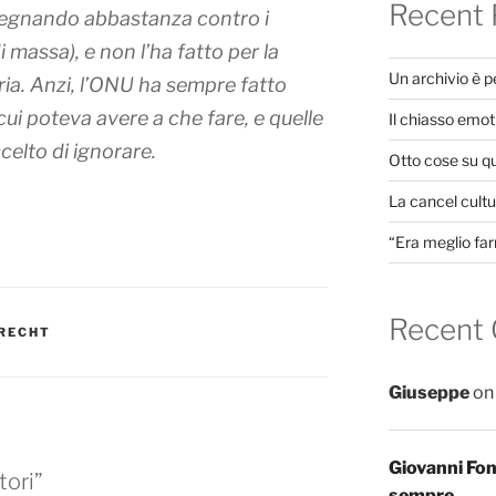
Recent 
egnando abbastanza contro i
i massa), e non l’ha fatto per la
Un archivio è 
ria. Anzi, l’ONU ha sempre fatto
 cui poteva avere a che fare, e quelle
Il chiasso emot
elto di ignorare.
Otto cose su q
La cancel cultur
“Era meglio far
Recent
 RECHT
Giuseppe
o
Giovanni Fo
tori”
sempre