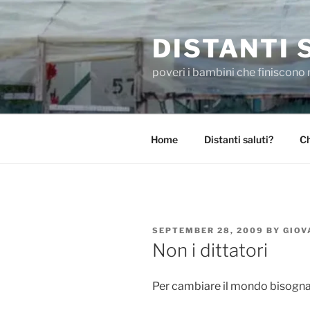
Skip
to
DISTANTI 
content
poveri i bambini che finiscono 
Home
Distanti saluti?
Ch
POSTED
SEPTEMBER 28, 2009
BY
GIOV
ON
Non i dittatori
Per cambiare il mondo bisogn