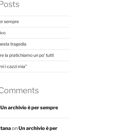
Posts
per sempre
ivo
uesta tragedia
e la pratichiamo un po’ tutti
mi i cazzi mia”
 Comments
n
Un archivio è per sempre
ntana
on
Un archivio è per