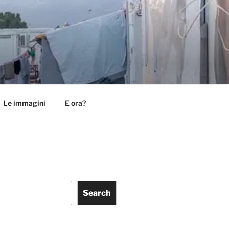
Le immagini
E ora?
Search