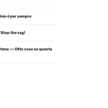
ivio è per sempre
n
Stop the sag!
ntana
on
Otto cose su questa