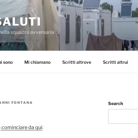
SALUTI
nella squadra avversaria
i sono
Mi chiamano
Scritti altrove
Scritti altrui
ANNI FONTANA
Search
a
cominciare da qui
: