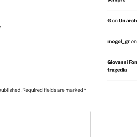
G
on
Un arch
M
mogol_gr
o
Giovanni Fo
tragedia
published.
Required fields are marked
*