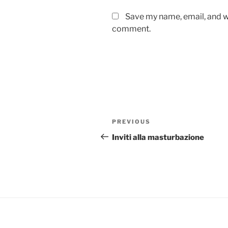
Save my name, email, and we
comment.
Post
Previous
PREVIOUS
navigation
Post
Inviti alla masturbazione