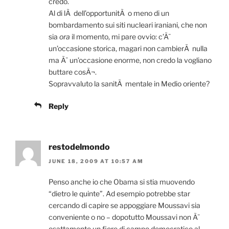
credo.
Al di lÃ dell’opportunitÃ o meno di un
bombardamento sui siti nucleari iraniani, che non
sia
ora
il momento, mi pare ovvio: c’Ã¨
un’occasione storica, magari non cambierÃ nulla
ma Ã¨ un’occasione enorme, non credo la vogliano
buttare cosÃ¬.
Sopravvaluto la sanitÃ mentale in Medio oriente?
Reply
restodelmondo
JUNE 18, 2009 AT 10:57 AM
Penso anche io che Obama si stia muovendo
“dietro le quinte”. Ad esempio potrebbe star
cercando di capire se appoggiare Moussavi sia
conveniente o no – dopotutto Moussavi non Ã¨
esattamente un fiore di campo democratico al