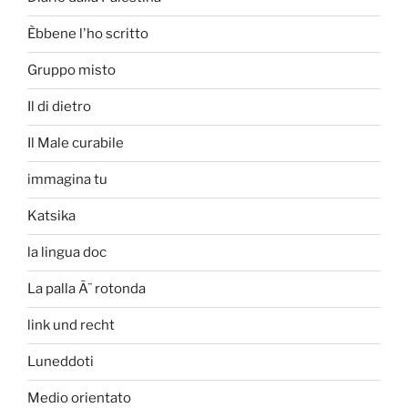
Èbbene l'ho scritto
Gruppo misto
Il di dietro
Il Male curabile
immagina tu
Katsika
la lingua doc
La palla Ã¨ rotonda
link und recht
Luneddoti
Medio orientato