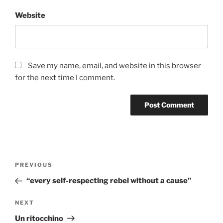
Website
Save my name, email, and website in this browser
for the next time I comment.
Post
Previous
PREVIOUS
navigation
Post
“every self-respecting rebel without a cause”
Next
NEXT
Post
Un ritocchino