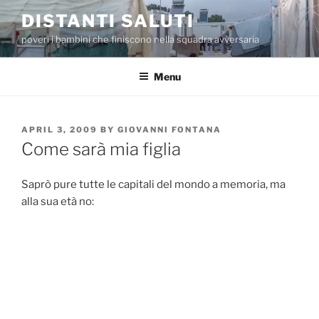
Skip
DISTANTI SALUTI
to
poveri i bambini che finiscono nella squadra avversaria
content
Menu
POSTED
APRIL 3, 2009
BY
GIOVANNI FONTANA
ON
Come sarà mia figlia
Saprò pure tutte le capitali del mondo a memoria, ma
alla sua età no: