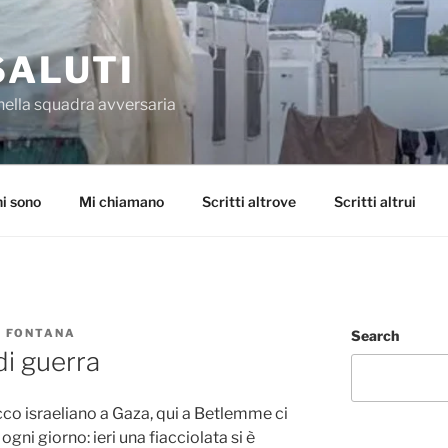
SALUTI
nella squadra avversaria
i sono
Mi chiamano
Scritti altrove
Scritti altrui
I FONTANA
Search
di guerra
co israeliano a Gaza, qui a Betlemme ci
gni giorno: ieri una fiacciolata si è