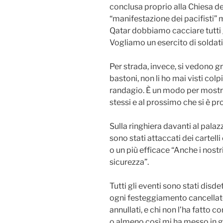
conclusa proprio alla Chiesa de
“manifestazione dei pacifisti” 
Qatar dobbiamo cacciare tutti g
Vogliamo un esercito di soldati,
Per strada, invece, si vedono g
bastoni, non li ho mai visti col
randagio. È un modo per mostra
stessi e al prossimo che si è pr
Sulla ringhiera davanti al pal
sono stati attaccati dei cartell
o un più efficace “Anche i nost
sicurezza”.
Tutti gli eventi sono stati disdet
ogni festeggiamento cancellato
annullati, e chi non l’ha fatto cor
o almeno così mi ha messo in 