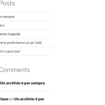
Posts
per sempre
ivo
uesta tragedia
e la pratichiamo un po’ tutti
mi i cazzi mia”
 Comments
n
Un archivio è per sempre
ntana
on
Un archivio è per