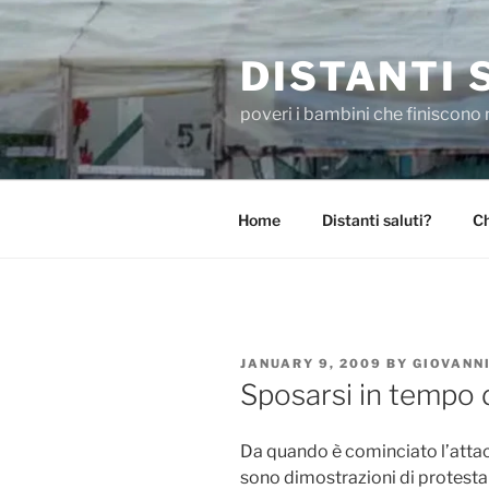
Skip
to
DISTANTI 
content
poveri i bambini che finiscono 
Home
Distanti saluti?
Ch
POSTED
JANUARY 9, 2009
BY
GIOVANN
ON
Sposarsi in tempo 
Da quando è cominciato l’attac
sono dimostrazioni di protesta o