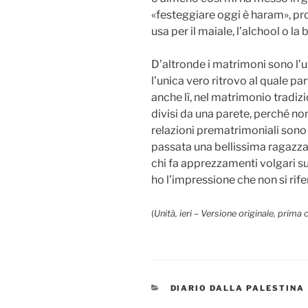
«festeggiare oggi è haram», pro
usa per il maiale, l’alchool o la
D’altronde i matrimoni sono l’u
l’unica vero ritrovo al quale pa
anche lì, nel matrimonio tradi
divisi da una parete, perché non
relazioni prematrimoniali sono 
passata una bellissima ragazza
chi fa apprezzamenti volgari s
ho l’impressione che non si rife
(
Unità, ieri – Versione originale, prima 
CATEGORIES
DIARIO DALLA PALESTINA