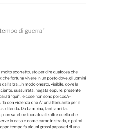
 tempo di guerra”
e molto scorretto, sto per dire qualcosa che
: che fortuna vivere in un posto dove gli uomini
dall’altra…in modo onesto, visibile, dove la
sciante, sussurrata, negata eppure, presente
arati “qui”, le cose non sono poi cosÃ¬
urla con violenza che Ã¨ un’attenuante per il
 si difenda. Da bambina, tanti anni fa,
, non sarebbe toccato alle altre quello che
erve in casa e come carne in strada, e poi mi
roppo tempo fa alcuni grossi papaveri di una