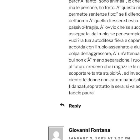
perchÃ¨ tanto “sono animali”, io che
ma le persone, ho torto. Ã¨ questa me
permette sentenze tipo:” se ti difend
dell’uomo Ã¨ quello di essere bestia-
passivo-fragile, Ã¨ ovvio che se suc
assegnata, dal ruolo, se per esempio
vuoi? la tua autodifesa fiera e capar
accorda con il ruolo assegnato e gius
colpa dell’aggressore, Ã¨ un’attenua
qui non c’Ã¨ meno separazione, i ru
al futuro credevo che i ragazzi e l
sopportare tanta stupiditÃ , ed inve
niente. le donne non camminano sol
fidanzati,soprattutto la sera, si va
faccio paura.
Reply
Giovanni Fontana
JANUARY 9, 2009 AT 7:27 PM