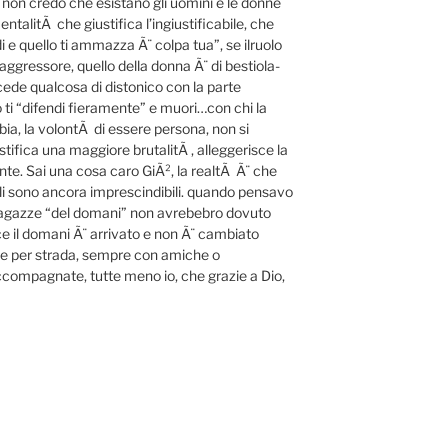
 non credo che esistano gli uomini e le donne
ntalitÃ che giustifica l’ingiustificabile, che
i e quello ti ammazza Ã¨ colpa tua”, se ilruolo
aggressore, quello della donna Ã¨ di bestiola-
cede qualcosa di distonico con la parte
 ti “difendi fieramente” e muori…con chi la
bia, la volontÃ di essere persona, non si
tifica una maggiore brutalitÃ , alleggerisce la
nte. Sai una cosa caro GiÃ², la realtÃ Ã¨ che
oli sono ancora imprescindibili. quando pensavo
e ragazze “del domani” non avrebebro dovuto
ce il domani Ã¨ arrivato e non Ã¨ cambiato
e per strada, sempre con amiche o
 accompagnate, tutte meno io, che grazie a Dio,