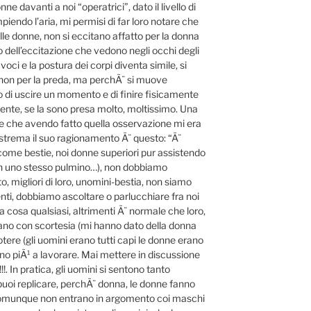
ne davanti a noi “operatrici”, dato il livello di
iendo l’aria, mi permisi di far loro notare che
le donne, non si eccitano affatto per la donna
 dell’eccitazione che vedono negli occhi degli
 voci e la postura dei corpi diventa simile, si
o, non per la preda, ma perchÃ¨ si muove
to di uscire un momento e di finire fisicamente
ente, se la sono presa molto, moltissimo. Una
re che avendo fatto quella osservazione mi era
 estrema il suo ragionamento Ã¨ questo: “Ã¨
come bestie, noi donne superiori pur assistendo
un uno stesso pulmino…), non dobbiamo
, migliori di loro, unomini-bestia, non siamo
nti, dobbiamo ascoltare o parlucchiare fra noi
ra cosa qualsiasi, altrimenti Ã¨ normale che loro,
dano con scortesia (mi hanno dato della donna
 potere (gli uomini erano tutti capi le donne erano
mino piÃ¹ a lavorare. Mai mettere in discussione
!!. In pratica, gli uomini si sentono tanto
 puoi replicare, perchÃ¨ donna, le donne fanno
e comunque non entrano in argomento coi maschi