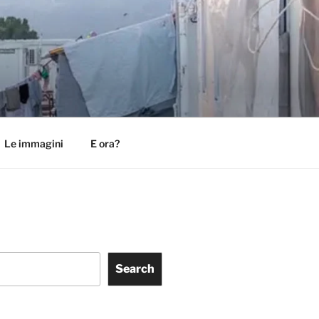
Le immagini
E ora?
Search