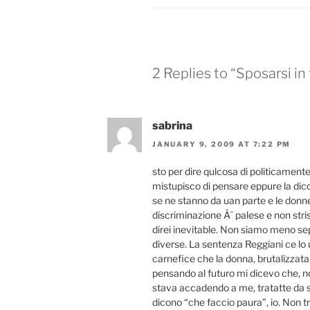
2 Replies to “Sposarsi in
sabrina
JANUARY 9, 2009 AT 7:22 PM
sto per dire qulcosa di politicament
mistupisco di pensare eppure la dico
se ne stanno da uan parte e le donne 
discriminazione Ã¨ palese e non stri
direi inevitable. Non siamo meno sep
diverse. La sentenza Reggiani ce lo 
carnefice che la donna, brutalizzata,
pensando al futuro mi dicevo che, no
stava accadendo a me, tratatte da s
dicono “che faccio paura”, io. Non t