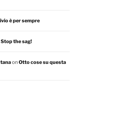
ivio è per sempre
n
Stop the sag!
ntana
on
Otto cose su questa