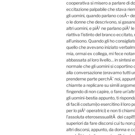
cooperativa si misero a parlare di don
eccitazione palpabile che stava riemp
gli uomini, quando parlano cosÃ¬ del
o le donne che descrivono, si gasano
altri uomini, e piÃ¹ ne parlano piÃ¹ le
riattiva l’istinto del branco eccitat
all’unisono. Quando gli ho consiglia
quello che avevano iniziato verbalm
mia, ormai ex collega, mi fece nota
abbassata al loro livello… in sintesi
normale che gli uomini si coportino 
alla conversazione (eravamo tutti 
prenderne parte perchÃ¨ noi, appunto
chiamte a replicare su simili argome
fingendo di non capire, o fare un’alt
gli uomini-bestia appunto, ti rispon
di facili costumi)o esercitino il loro
per lo piÃ¹ operatrici) e non ti chia
l’assoluta eterosessualitÃ dei capi!!!!
superiori da fare discorsi cui tu non
altri discorsi, appunto, da donna 