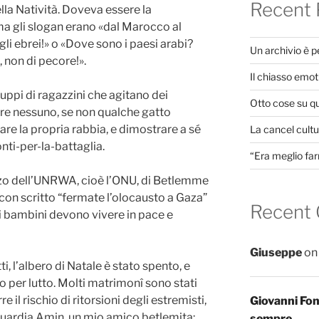
Recent 
lla Natività. Doveva essere la
ma gli slogan erano «dal Marocco al
li ebrei!» o «Dove sono i paesi arabi?
Un archivio è 
 non di pecore!».
Il chiasso emot
ruppi di ragazzini che agitano dei
Otto cose su q
pire nessuno, se non qualche gatto
re la propria rabbia, e dimostrare a sé
La cancel cultur
onti-per-la-battaglia.
“Era meglio far
azzo dell’UNRWA, cioè l’ONU, di Betlemme
i con scritto “fermate l’olocausto a Gaza”
Recent
ri bambini devono vivere in pace e
Giuseppe
o
ti, l’albero di Natale è stato spento, e
 per lutto. Molti matrimonî sono stati
re il rischio di ritorsioni degli estremisti,
Giovanni Fo
guardia Amin, un mio amico betlemita:
sempre