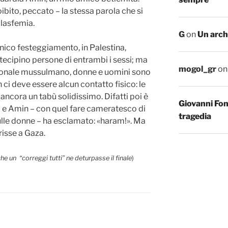
ibito, peccato – la stessa parola che si
 blasfemia.
G
on
Un arch
nico festeggiamento, in Palestina,
rtecipino persone di entrambi i sessi; ma
mogol_gr
o
zionale mussulmano, donne e uomini sono
 ci deve essere alcun contatto fisico: le
ancora un tabù solidissimo. Difatti poi è
Giovanni Fo
 e Amin – con quel fare cameratesco di
tragedia
ulle donne – ha esclamato: «haram!». Ma
risse a Gaza.
che un “correggi tutti” ne deturpasse il finale
)