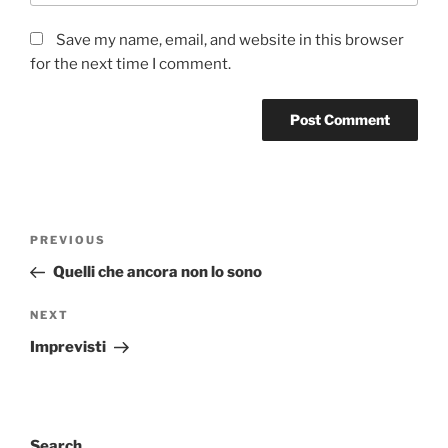
Save my name, email, and website in this browser
for the next time I comment.
Post
Previous
PREVIOUS
navigation
Post
Quelli che ancora non lo sono
Next
NEXT
Post
Imprevisti
Search