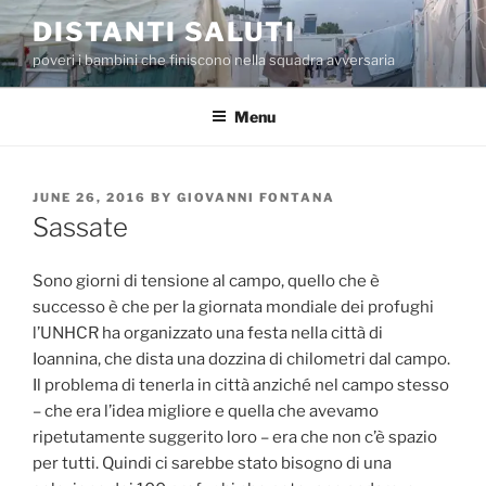
Skip
DISTANTI SALUTI
to
poveri i bambini che finiscono nella squadra avversaria
content
Menu
POSTED
JUNE 26, 2016
BY
GIOVANNI FONTANA
ON
Sassate
Sono giorni di tensione al campo, quello che è
successo è che per la giornata mondiale dei profughi
l’UNHCR ha organizzato una festa nella città di
Ioannina, che dista una dozzina di chilometri dal campo.
Il problema di tenerla in città anziché nel campo stesso
– che era l’idea migliore e quella che avevamo
ripetutamente suggerito loro – era che non c’è spazio
per tutti. Quindi ci sarebbe stato bisogno di una