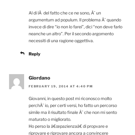
Al di lÃ del fatto che ce ne sono, Ã¨ un
argumentum ad populum. Il problema Ã¨ quando
invece di dire “io non lo farei”, dici “non deve farlo
neanche un altro”. Per il secondo argomento
necessiti di una ragione oggettiva.
Reply
Giordano
FEBRUARY 19, 2014 AT 4:40 PM
Giovanni, in questo post mi riconosco molto
perchÃ¨ io, per certi versi, ho fatto un percorso
simile ma il risultato finale Ã¨ che non mi sento
maturato o migliorato.
Ho perso la â€œpazienzaâ€ di propvare e
riprovare e riprovare ancora a convincere