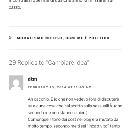
incontrassi quel me di qualche anno fa mi starei sul
cazzo.
CATEGORIES
MORALISMO NOIOSO
,
OGNI ME È POLITICO
29 Replies to “Cambiare idea”
dtm
FEBRUARY 15, 2014 AT 11:45 AM
Ah cacchio. E io che non vedevo l’ora di discutere
su alcune cose che hai scritto sulla sessualitÃ (che
secondo me non stanno in piedi).
Comunque il tono dei post nel blog era mutato da
molto tempo, secondo me ti sei “incattivito” tanto