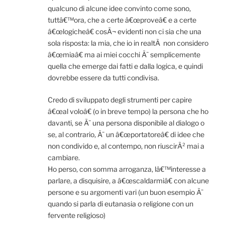
qualcuno di alcune idee convinto come sono,
tuttâ€™ora, che a certe â€œproveâ€ e a certe
â€œlogicheâ€ cosÃ¬ evidenti non ci sia che una
sola risposta: la mia, che io in realtÃ non considero
â€œmiaâ€ ma ai miei cocchi Ã¨ semplicemente
quella che emerge dai fatti e dalla logica, e quindi
dovrebbe essere da tutti condivisa.
Credo di sviluppato degli strumenti per capire
â€œal voloâ€ (o in breve tempo) la persona che ho
davanti, se Ã¨ una persona disponibile al dialogo o
se, al contrario, Ã¨ un â€œportatoreâ€ di idee che
non condivido e, al contempo, non riuscirÃ² mai a
cambiare.
Ho perso, con somma arroganza, lâ€™interesse a
parlare, a disquisire, a â€œscaldarmiâ€ con alcune
persone e su argomenti vari (un buon esempio Ã¨
quando si parla di eutanasia o religione con un
fervente religioso)