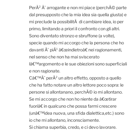
PerÃ² Ã¨ arrogante e non mi piace (perchÃ© parte
dal presupposto che la mia idea sia quella giusta) e
mi preclude la possibilitÃ di cambiare idea, io per
primo, limitando a priori il confronto con gli altri.
Sono diventato stronzo e sbruffone (a volte),
specie quando mi accorgo che la persona che ho
davanti Ã¨ piÃ¹ â€œindietroâ€ nei ragionamenti,
nel senso che non ha mai sviscerato
lâ€™argomento e le sue obiezioni sono superficiali
e non ragionate.
Câ€™Ã¨ perÃ² un altro effetto, opposto a quello
che ha fatto notare un altro lettore poco sopra: le
persone si allontanano, perchÃ© io mi allontano.
Se mi accorgo che non ho niente da â€œtirar
fuoriâ€ in qualcuno che possa farmi crescere
(unâ€™idea nuova, una sfida dialettica,etc.) sono
io che mi allontano, inconsciamente.
Si chiama superbia, credo, e ci devo lavorare.