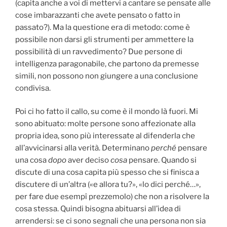
(capita anche a voi di mettervi a cantare se pensate alle
cose imbarazzanti che avete pensato o fatto in
passato?). Ma la questione era di metodo: come è
possibile non darsi gli strumenti per ammettere la
possibilità di un ravvedimento? Due persone di
intelligenza paragonabile, che partono da premesse
simili, non possono non giungere a una conclusione
condivisa.
Poi ci ho fatto il callo, su come è il mondo là fuori. Mi
sono abituato: molte persone sono affezionate alla
propria idea, sono più interessate al difenderla che
all’avvicinarsi alla verità. Determinano
perché
pensare
una cosa
dopo
aver deciso
cosa
pensare. Quando si
discute di una cosa capita più spesso che si finisca a
discutere di un’altra («e allora tu?», «lo dici perché…»,
per fare due esempî prezzemolo) che non a risolvere la
cosa stessa. Quindi bisogna abituarsi all’idea di
arrendersi: se ci sono segnali che una persona non sia