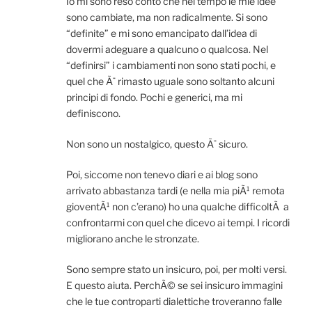
Io mi sono reso conto che nel tempo le mie idee
sono cambiate, ma non radicalmente. Si sono
“definite” e mi sono emancipato dall’idea di
dovermi adeguare a qualcuno o qualcosa. Nel
“definirsi” i cambiamenti non sono stati pochi, e
quel che Ã¨ rimasto uguale sono soltanto alcuni
principi di fondo. Pochi e generici, ma mi
definiscono.
Non sono un nostalgico, questo Ã¨ sicuro.
Poi, siccome non tenevo diari e ai blog sono
arrivato abbastanza tardi (e nella mia piÃ¹ remota
gioventÃ¹ non c’erano) ho una qualche difficoltÃ a
confrontarmi con quel che dicevo ai tempi. I ricordi
migliorano anche le stronzate.
Sono sempre stato un insicuro, poi, per molti versi.
E questo aiuta. PerchÃ© se sei insicuro immagini
che le tue controparti dialettiche troveranno falle