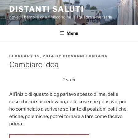
Skip
DISTANTI SALUTI
to
poveri i bambini che finiscono nella squadra avversaria
content
Menu
POSTED
FEBRUARY 15, 2014
BY
GIOVANNI FONTANA
ON
Cambiare idea
1 su 5
All’inizio di questo blog parlavo spesso di me, delle
cose che mi succedevano, delle cose che pensavo; poi
ho cominciato a scrivere soltanto di posizioni politiche,
etiche, polemiche; potrei tornare a fare come facevo
prima.