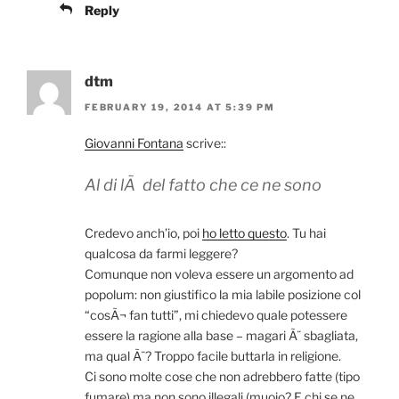
Reply
dtm
FEBRUARY 19, 2014 AT 5:39 PM
Giovanni Fontana
scrive::
Al di lÃ del fatto che ce ne sono
Credevo anch’io, poi
ho letto questo
. Tu hai
qualcosa da farmi leggere?
Comunque non voleva essere un argomento ad
popolum: non giustifico la mia labile posizione col
“cosÃ¬ fan tutti”, mi chiedevo quale potessere
essere la ragione alla base – magari Ã¨ sbagliata,
ma qual Ã¨? Troppo facile buttarla in religione.
Ci sono molte cose che non adrebbero fatte (tipo
fumare) ma non sono illegali (muoio? E chi se ne