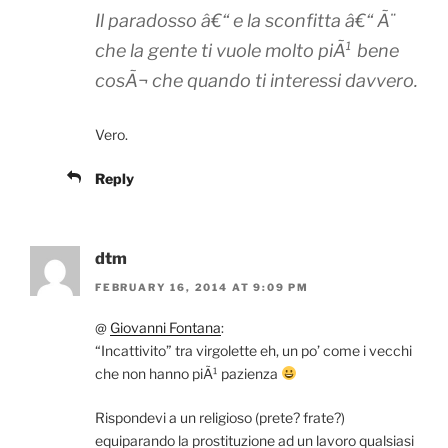
Il paradosso â€“ e la sconfitta â€“ Ã¨
che la gente ti vuole molto piÃ¹ bene
cosÃ¬ che quando ti interessi davvero.
Vero.
Reply
dtm
FEBRUARY 16, 2014 AT 9:09 PM
@
Giovanni Fontana
:
“Incattivito” tra virgolette eh, un po’ come i vecchi
che non hanno piÃ¹ pazienza
Rispondevi a un religioso (prete? frate?)
equiparando la prostituzione ad un lavoro qualsiasi