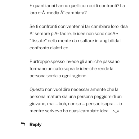
E quanti anni hanno quelli con cui ti confronti? La
loro etÃ media Ã¨ cambiata?
Se ti confronti con ventenni far cambiare loro idea
Ã¨ sempre piÃ¹ facile, le idee non sono cosÃ¬
“fissate” nella mente da risultare intangibili dal
confronto dialettico.
Purtroppo spesso invece gli anni che passano
formano un callo sopra le idee che rende la
persona sorda a ogni ragione.
Questo non vuol dire necessariamente che la
persona matura sia una persona peggiore di un
giovane, ma … boh, non so … pensaci sopra … io
mentre scrivevo ho quasi cambiato idea …^_^
Reply