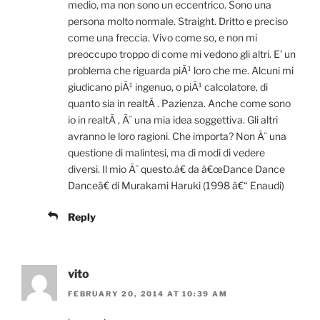
medio, ma non sono un eccentrico. Sono una
persona molto normale. Straight. Dritto e preciso
come una freccia. Vivo come so, e non mi
preoccupo troppo di come mi vedono gli altri. E’ un
problema che riguarda piÃ¹ loro che me. Alcuni mi
giudicano piÃ¹ ingenuo, o piÃ¹ calcolatore, di
quanto sia in realtÃ . Pazienza. Anche come sono
io in realtÃ , Ã¨ una mia idea soggettiva. Gli altri
avranno le loro ragioni. Che importa? Non Ã¨ una
questione di malintesi, ma di modi di vedere
diversi. Il mio Ã¨ questo.â€ da â€œDance Dance
Danceâ€ di Murakami Haruki (1998 â€“ Enaudi)
Reply
vito
FEBRUARY 20, 2014 AT 10:39 AM