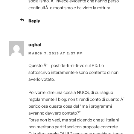
socialismo, Ã¨ invece evidente che hanno perso
continuitÃ e montismo e ha vinto la rottura
Reply
uqbal
MARCH 7, 2013 AT 2:37 PM
Questo Ã¨ il post de-fi-ni-ti-vo sul PD. Lo
sottoscrivo interamente e sono contento di non
averlo votato.
Poi vorrei dire una cosa a NUCS, di cui seguo
regolarmente il blog: non ti rendi conto di quanto Ã¨
pericolosa questa cosa del “ma i programmi
avranno davvero contato?”
Forse non lo vedi, ma stai dicendo che gli Italiani
non meritano partiti seri con proposte concrete.
O in altre parole: “Al PD non serve cambiare, tanto