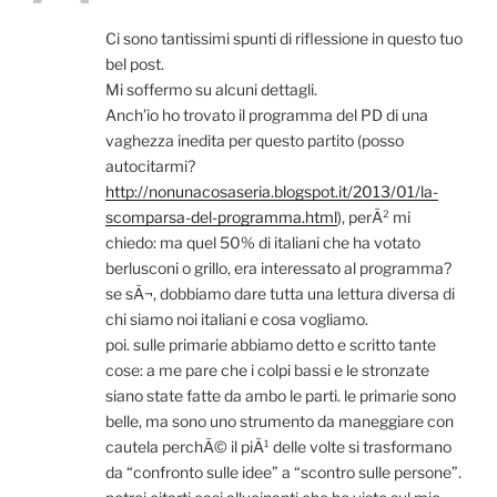
Ci sono tantissimi spunti di riflessione in questo tuo
bel post.
Mi soffermo su alcuni dettagli.
Anch’io ho trovato il programma del PD di una
vaghezza inedita per questo partito (posso
autocitarmi?
http://nonunacosaseria.blogspot.it/2013/01/la-
scomparsa-del-programma.html
), perÃ² mi
chiedo: ma quel 50% di italiani che ha votato
berlusconi o grillo, era interessato al programma?
se sÃ¬, dobbiamo dare tutta una lettura diversa di
chi siamo noi italiani e cosa vogliamo.
poi. sulle primarie abbiamo detto e scritto tante
cose: a me pare che i colpi bassi e le stronzate
siano state fatte da ambo le parti. le primarie sono
belle, ma sono uno strumento da maneggiare con
cautela perchÃ© il piÃ¹ delle volte si trasformano
da “confronto sulle idee” a “scontro sulle persone”.