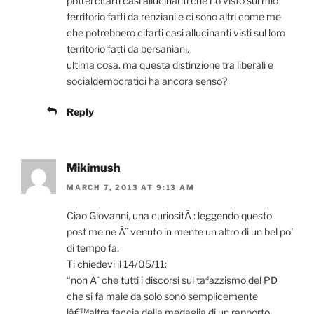
potrei citarti casi allucinanti che ho visto sul mio
territorio fatti da renziani e ci sono altri come me
che potrebbero citarti casi allucinanti visti sul loro
territorio fatti da bersaniani.
ultima cosa. ma questa distinzione tra liberali e
socialdemocratici ha ancora senso?
Reply
Mikimush
MARCH 7, 2013 AT 9:13 AM
Ciao Giovanni, una curiositÃ : leggendo questo
post me ne Ã¨ venuto in mente un altro di un bel po’
di tempo fa.
Ti chiedevi il 14/05/11:
“non Ã¨ che tutti i discorsi sul tafazzismo del PD
che si fa male da solo sono semplicemente
lâ€™altra faccia della medaglia di un rapporto