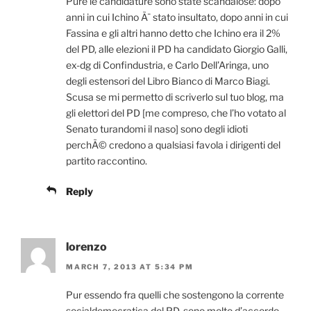
Pure le candidature sono state scandalose: dopo
anni in cui Ichino Ã¨ stato insultato, dopo anni in cui
Fassina e gli altri hanno detto che Ichino era il 2%
del PD, alle elezioni il PD ha candidato Giorgio Galli,
ex-dg di Confindustria, e Carlo Dell’Aringa, uno
degli estensori del Libro Bianco di Marco Biagi.
Scusa se mi permetto di scriverlo sul tuo blog, ma
gli elettori del PD [me compreso, che l’ho votato al
Senato turandomi il naso] sono degli idioti
perchÃ© credono a qualsiasi favola i dirigenti del
partito raccontino.
Reply
lorenzo
MARCH 7, 2013 AT 5:34 PM
Pur essendo fra quelli che sostengono la corrente
socialdemocratica del PD, sono molto d’accordo