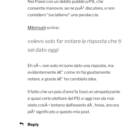
Nei Paesi con un debito pubblico/PIL che
consenta manovre, se ne puÃ² discutere, e non
considero “socialismo” una parolaccia.
Mikimush
scrive::
volevo solo far notare la risposta che ti
sei dato oggi
Eh sÃ¬, non solo mi sono dato una risposta, ma
evidentemente â€“ come mi fai giustamente
notare, e grazie â€“ ho cambiato idea.
Il fatto che un paio d’anni fa fossi un simpatizzante
e quasi certo elettore del PD, e oggi non sia mai
stato cosÃ¬ lontano dall’esserlo dÃ , forse, ancora
piÃ¹ significato a questo mio post.
Reply