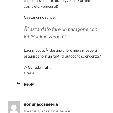
(il tuo boss ha fatto tirare giÃ¹ il link al film
completo: vergogna!)
Cassandrino
scrive::
Ãˆ azzardato fare un paragone con
lâ€™ultimo Zeman?
Lacrimuccia. Ãˆ destino che le mie simpatie si
esauriscano in un falÃ² di autocondiscendenza?
@
Corrado Truffi
:
Grazie.
Reply
nonunacosaseria
MARCH 7, 2013 AT 8:06 AM