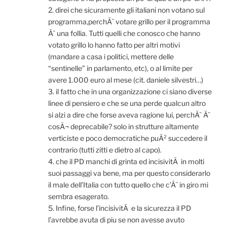
2. direi che sicuramente gli italiani non votano sul
programma,perchÃ¨ votare grillo per il programma
Ã¨ una follia. Tutti quelli che conosco che hanno
votato grillo lo hanno fatto per altri motivi
(mandare a casa i politici, mettere delle
“sentinelle” in parlamento, etc), o al limite per
avere 1.000 euro al mese (cit. daniele silvestri…)
3. il fatto che in una organizzazione ci siano diverse
linee di pensiero e che se una perde qualcun altro
si alzi a dire che forse aveva ragione lui, perchÃ¨ Ã¨
cosÃ¬ deprecabile? solo in strutture altamente
verticiste e poco democratiche puÃ² succedere il
contrario (tutti zitti e dietro al capo).
4. che il PD manchi di grinta ed incisivitÃ in molti
suoi passaggi va bene, ma per questo considerarlo
il male dell’Italia con tutto quello che c’Ã¨ in giro mi
sembra esagerato.
5. Infine, forse l’incisivitÃ e la sicurezza il PD
l’avrebbe avuta di piu se non avesse avuto