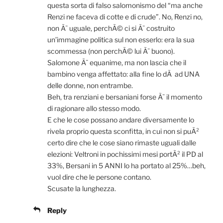
questa sorta di falso salomonismo del “ma anche
Renzi ne faceva di cotte e di crude”. No, Renzi no,
non Ã¨ uguale, perchÃ© ci si Ã¨ costruito
un’immagine politica sul non esserlo: era la sua
scommessa (non perchÃ© lui Ã¨ buono).
Salomone Ã¨ equanime, ma non lascia che il
bambino venga affettato: alla fine lo dÃ ad UNA
delle donne, non entrambe.
Beh, tra renziani e bersaniani forse Ã¨ il momento
di ragionare allo stesso modo.
E che le cose possano andare diversamente lo
rivela proprio questa sconfitta, in cui non si puÃ²
certo dire che le cose siano rimaste uguali dalle
elezioni: Veltroni in pochissimi mesi portÃ² il PD al
33%, Bersani in 5 ANNI lo ha portato al 25%…beh,
vuol dire che le persone contano.
Scusate la lunghezza.
Reply