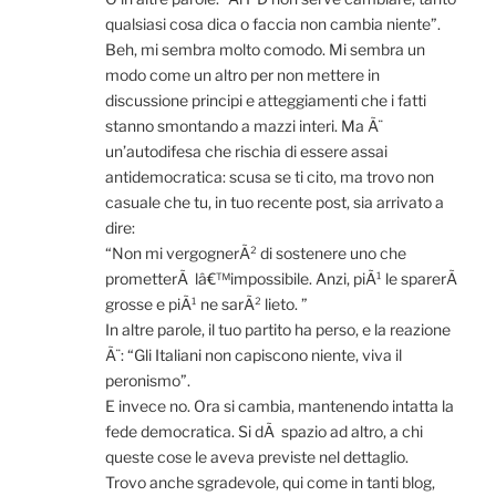
qualsiasi cosa dica o faccia non cambia niente”.
Beh, mi sembra molto comodo. Mi sembra un
modo come un altro per non mettere in
discussione principi e atteggiamenti che i fatti
stanno smontando a mazzi interi. Ma Ã¨
un’autodifesa che rischia di essere assai
antidemocratica: scusa se ti cito, ma trovo non
casuale che tu, in tuo recente post, sia arrivato a
dire:
“Non mi vergognerÃ² di sostenere uno che
prometterÃ lâ€™impossibile. Anzi, piÃ¹ le sparerÃ
grosse e piÃ¹ ne sarÃ² lieto. ”
In altre parole, il tuo partito ha perso, e la reazione
Ã¨: “Gli Italiani non capiscono niente, viva il
peronismo”.
E invece no. Ora si cambia, mantenendo intatta la
fede democratica. Si dÃ spazio ad altro, a chi
queste cose le aveva previste nel dettaglio.
Trovo anche sgradevole, qui come in tanti blog,