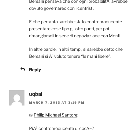
Bersani pensava che con ogni probabilitÃ avrebbe
dovuto governareo con i centristi.
E che pertanto sarebbe stato controproducente
presentare cose tipo gli otto punti, per poi
rimangiarseli in sede di negoziazione con Monti.
In altre parole, in altri tempi, si sarebbe detto che
Bersani si Ã¨ voluto tenere “le mani libere”.
Reply
uqbal
MARCH 7, 2013 AT 3:19 PM
@
Philip Michael Santore
:
PiÃ¹ controproducente di cosÃ¬?