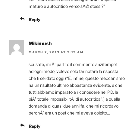
maturo e autocritico verso sÃ© stessi?”
Reply
Mikimush
MARCH 7, 2013 AT 9:19 AM
scusate, mi Ã¨ partito il commento anzitempo!
ad ogni modo, volevo solo far notare la risposta
che ti sei dato oggi (“E, infine, questo meccanismo
ha un risultato ultimo abbastanza evidente, e che
tutti abbiamo imparato a riconoscere nel PD, la
piÃ¹ totale impossibilitÃ di autocritica”.) a quella
domanda di quasi due anni fa, che mi ricordavo
perchÃ¨ era un post che mi aveva colpito…
Reply