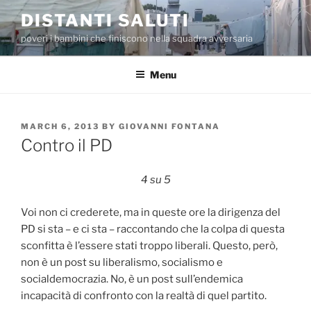
Skip
DISTANTI SALUTI
to
poveri i bambini che finiscono nella squadra avversaria
content
Menu
POSTED
MARCH 6, 2013
BY
GIOVANNI FONTANA
ON
Contro il PD
4 su 5
Voi non ci crederete, ma in queste ore la dirigenza del
PD si sta – e ci sta – raccontando che la colpa di questa
sconfitta è l’essere stati troppo liberali. Questo, però,
non è un post su liberalismo, socialismo e
socialdemocrazia. No, è un post sull’endemica
incapacità di confronto con la realtà di quel partito.