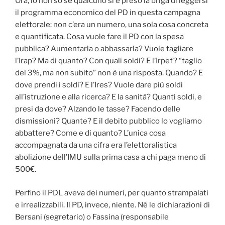
Ora, io non so se qualcuno si è preso la briga di leggersi
il programma economico del PD in questa campagna
elettorale: non c’era un numero, una sola cosa concreta
e quantificata. Cosa vuole fare il PD con la spesa
pubblica? Aumentarla o abbassarla? Vuole tagliare
l’Irap? Ma di quanto? Con quali soldi? E l’Irpef? “taglio
del 3%, ma non subito” non è una risposta. Quando? E
dove prendi i soldi? E l’Ires? Vuole dare più soldi
all’istruzione e alla ricerca? E la sanità? Quanti soldi, e
presi da dove? Alzando le tasse? Facendo delle
dismissioni? Quante? E il debito pubblico lo vogliamo
abbattere? Come e di quanto? L’unica cosa
accompagnata da una cifra era l’elettoralistica
abolizione dell’IMU sulla prima casa a chi paga meno di
500€.
Perfino il PDL aveva dei numeri, per quanto strampalati
e irrealizzabili. Il PD, invece, niente. Né le dichiarazioni di
Bersani (segretario) o Fassina (responsabile