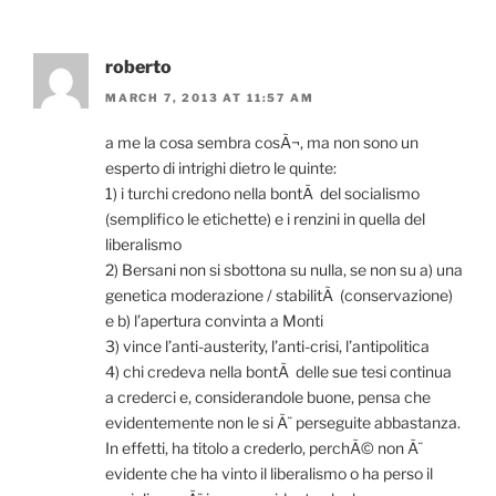
roberto
MARCH 7, 2013 AT 11:57 AM
a me la cosa sembra cosÃ¬, ma non sono un
esperto di intrighi dietro le quinte:
1) i turchi credono nella bontÃ del socialismo
(semplifico le etichette) e i renzini in quella del
liberalismo
2) Bersani non si sbottona su nulla, se non su a) una
genetica moderazione / stabilitÃ (conservazione)
e b) l’apertura convinta a Monti
3) vince l’anti-austerity, l’anti-crisi, l’antipolitica
4) chi credeva nella bontÃ delle sue tesi continua
a crederci e, considerandole buone, pensa che
evidentemente non le si Ã¨ perseguite abbastanza.
In effetti, ha titolo a crederlo, perchÃ© non Ã¨
evidente che ha vinto il liberalismo o ha perso il