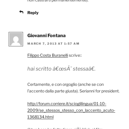
Reply
Giovanni Fontana
MARCH 7, 2013 AT 1:57 AM
Filippo Costa Buranelli
scrive::
hai scritto â€œsÃ¨ stessaâ€.
Certamente, e con orgoglio (anche se con
l’accento dalla parte giusta). Serianni for president.
http://forum.corriere.it/scioglilingua/01-10-
2009/se_stessos_stesso_con_laccento_acuto-
1368134.html