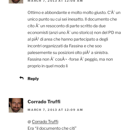
MARCH 7, 2013 AT 12:08 AM
Ottimo e abbondante e molto molto giusto. C’Ã¨ un
unico punto su cui sei inesatto. Il documento che
cito Ã¨ un resoconto di parte scritto da due
economisti (anzi uno Ã¨ uno storico) non del PD ma
al piÃ¹ di area che hanno partecipato a degli
incontri organizzati da Fassina e che soo
palesemente su posizioni olto piÃ¹ a sinistra.
Fassina non Ã¨ cosÃ¬ -forse Ã¨ peggio, ma non
proprio in quel modo li
Reply
Corrado Truffi
MARCH 7, 2013 AT 12:09 AM
@
Corrado Truffi
:
Era “il documento che citi”