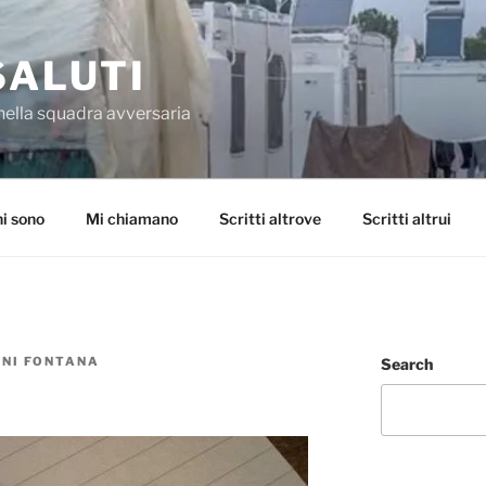
SALUTI
nella squadra avversaria
i sono
Mi chiamano
Scritti altrove
Scritti altrui
NNI FONTANA
Search