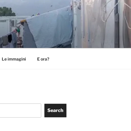
Le immagini
E ora?
Search