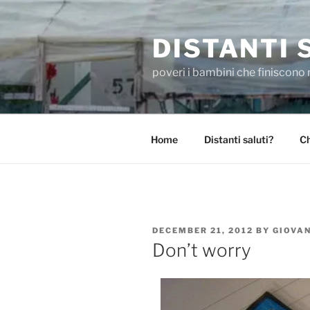
Skip
to
DISTANTI 
content
poveri i bambini che finiscono 
Home
Distanti saluti?
Ch
POSTED
DECEMBER 21, 2012
BY
GIOVA
ON
Don’t worry