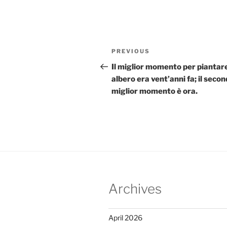
Post
Previous
PREVIOUS
navigation
Post
Il miglior momento per piantar
albero era vent’anni fa; il seco
miglior momento è ora.
Archives
April 2026