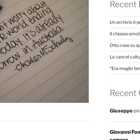
Recent 
Un archivio è 
Il chiasso emot
Otto cose su q
La cancel cultur
“Era meglio far
Recent
Giuseppe
o
Giovanni Fo
sempre