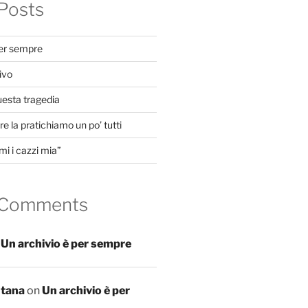
Posts
per sempre
ivo
uesta tragedia
e la pratichiamo un po’ tutti
mi i cazzi mia”
 Comments
n
Un archivio è per sempre
ntana
on
Un archivio è per