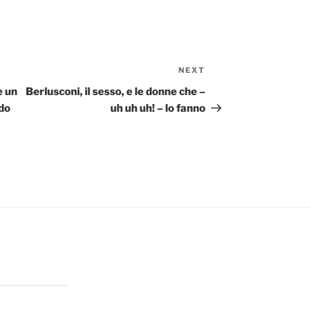
NEXT
Next
Post
e un
Berlusconi, il sesso, e le donne che –
ndo
uh uh uh! – lo fanno