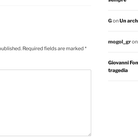
G
on
Un arch
mogol_gr
o
published.
Required fields are marked
*
Giovanni Fo
tragedia