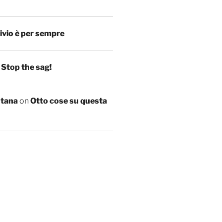
ivio è per sempre
n
Stop the sag!
ntana
on
Otto cose su questa