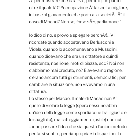
Ã¨ per mostrare che câ€™Ã¨, per tutti, un punto
oltre il quale lâ€™occupazione Ã¨ la scelta migliore,
in base al giovamento che porta alla societÃ . Ãˆ il
caso di Macao? Non so, forse sÃ¬, parliamone.”
Io dico di no, e provo a spiegare perchÃ©. Vi
ricordate quando accostavano Berlusconi a
Videla, quando lo accomunavano a Mussolini,
quando dicevano che era un dittatore e quindi
resistenza, ribellione, moti di piazza, ecc? Noi non
c’abbiamo mai creduto, no? E avevamo ragione:
c’erano ancora tutti gli strumenti, democratici, per
cambiare la situazione, non vivevamo in una
dittatura.
Lo stesso per Macao. Il male di Macao non Ã¨
quello di violare la legge (spero nessuno abbia
un’idea della legge come spartiacque tra il giusto e
lo sbagliato), ma l’atteggiamento (ostile) con cui
fanno passare l’idea che sia questo l’unico metodo
per farsi sentire, per riappropriarsi di spazi per la