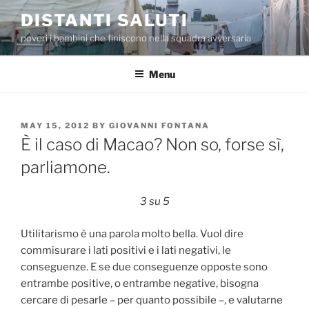
Skip
DISTANTI SALUTI
to
poveri i bambini che finiscono nella squadra avversaria
content
Menu
POSTED
MAY 15, 2012
BY
GIOVANNI FONTANA
ON
È il caso di Macao? Non so, forse sì,
parliamone.
3 su 5
Utilitarismo è una parola molto bella. Vuol dire
commisurare i lati positivi e i lati negativi, le
conseguenze. E se due conseguenze opposte sono
entrambe positive, o entrambe negative, bisogna
cercare di pesarle – per quanto possibile –, e valutarne