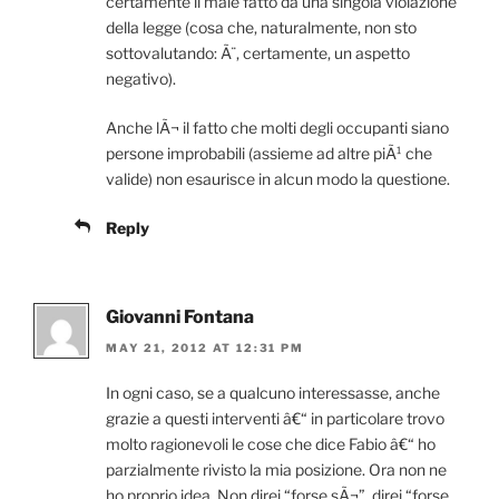
certamente il male fatto da una singola violazione
della legge (cosa che, naturalmente, non sto
sottovalutando: Ã¨, certamente, un aspetto
negativo).
Anche lÃ¬ il fatto che molti degli occupanti siano
persone improbabili (assieme ad altre piÃ¹ che
valide) non esaurisce in alcun modo la questione.
Reply
Giovanni Fontana
MAY 21, 2012 AT 12:31 PM
In ogni caso, se a qualcuno interessasse, anche
grazie a questi interventi â€“ in particolare trovo
molto ragionevoli le cose che dice Fabio â€“ ho
parzialmente rivisto la mia posizione. Ora non ne
ho proprio idea. Non direi “forse sÃ¬”, direi “forse