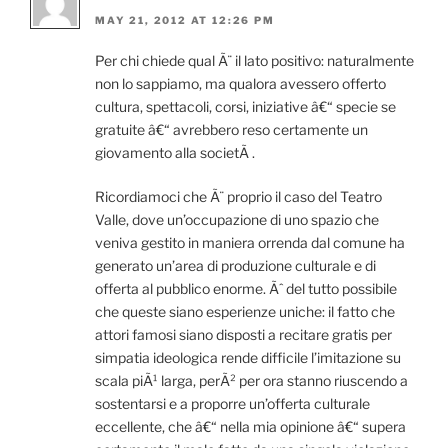
MAY 21, 2012 AT 12:26 PM
Per chi chiede qual Ã¨ il lato positivo: naturalmente
non lo sappiamo, ma qualora avessero offerto
cultura, spettacoli, corsi, iniziative â€“ specie se
gratuite â€“ avrebbero reso certamente un
giovamento alla societÃ .
Ricordiamoci che Ã¨ proprio il caso del Teatro
Valle, dove un’occupazione di uno spazio che
veniva gestito in maniera orrenda dal comune ha
generato un’area di produzione culturale e di
offerta al pubblico enorme. Ãˆ del tutto possibile
che queste siano esperienze uniche: il fatto che
attori famosi siano disposti a recitare gratis per
simpatia ideologica rende difficile l’imitazione su
scala piÃ¹ larga, perÃ² per ora stanno riuscendo a
sostentarsi e a proporre un’offerta culturale
eccellente, che â€“ nella mia opinione â€“ supera