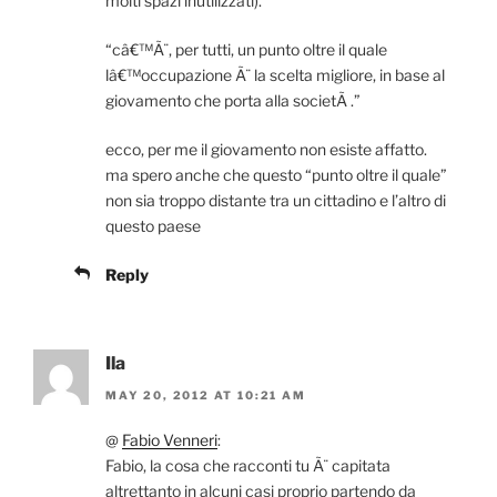
molti spazi inutilizzati).
“câ€™Ã¨, per tutti, un punto oltre il quale
lâ€™occupazione Ã¨ la scelta migliore, in base al
giovamento che porta alla societÃ .”
ecco, per me il giovamento non esiste affatto.
ma spero anche che questo “punto oltre il quale”
non sia troppo distante tra un cittadino e l’altro di
questo paese
Reply
Ila
MAY 20, 2012 AT 10:21 AM
@
Fabio Venneri
:
Fabio, la cosa che racconti tu Ã¨ capitata
altrettanto in alcuni casi proprio partendo da