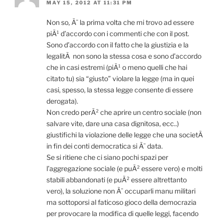
MAY 15, 2012 AT 11:31 PM
Non so, Ã¨ la prima volta che mi trovo ad essere
piÃ¹ d’accordo con i commenti che con il post.
Sono d’accordo con il fatto che la giustizia e la
legalitÃ non sono la stessa cosa e sono d’accordo
che in casi estremi (piÃ¹ o meno quelli che hai
citato tu) sia “giusto” violare la legge (ma in quei
casi, spesso, la stessa legge consente di essere
derogata).
Non credo perÃ² che aprire un centro sociale (non
salvare vite, dare una casa dignitosa, ecc..)
giustifichi la violazione delle legge che una societÃ
in fin dei conti democratica si Ã¨ data.
Se si ritiene che ci siano pochi spazi per
l’aggregazione sociale (e puÃ² essere vero) e molti
stabili abbandonati (e puÃ² essere altrettanto
vero), la soluzione non Ã¨ occuparli manu militari
ma sottoporsi al faticoso gioco della democrazia
per provocare la modifica di quelle leggi, facendo