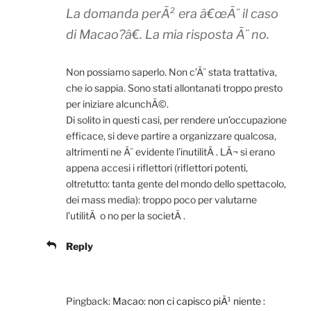
La domanda perÃ² era â€œÃ¨ il caso
di Macao?â€. La mia risposta Ã¨ no.
Non possiamo saperlo. Non c’Ã¨ stata trattativa,
che io sappia. Sono stati allontanati troppo presto
per iniziare alcunchÃ©.
Di solito in questi casi, per rendere un’occupazione
efficace, si deve partire a organizzare qualcosa,
altrimenti ne Ã¨ evidente l’inutilitÃ . LÃ¬ si erano
appena accesi i riflettori (riflettori potenti,
oltretutto: tanta gente del mondo dello spettacolo,
dei mass media): troppo poco per valutarne
l’utilitÃ o no per la societÃ .
Reply
Pingback:
Macao: non ci capisco piÃ¹ niente :