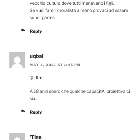
vecchia cultura dove tutti menavano i figli.
Se vuoi fare il moralista almeno provaci ad essere
super partes
Reply
uqbal
MAY 4, 2012 AT 1:45 PM
@
dtm
:
A 18 anni spero che qualche capacitÃ proiettiva ci
sia…
Reply
'Tina