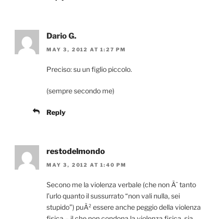
Dario G.
MAY 3, 2012 AT 1:27 PM
Preciso: su un figlio piccolo.
(sempre secondo me)
Reply
restodelmondo
MAY 3, 2012 AT 1:40 PM
Secono me la violenza verbale (che non Ã¨ tanto
l’urlo quanto il sussurrato “non vali nulla, sei
stupido”) puÃ² essere anche peggio della violenza
fisica – il che non condona la violenza fisica, sia