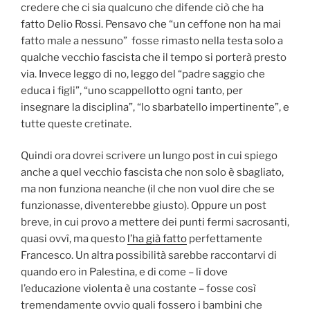
credere che ci sia qualcuno che difende ciò che ha
fatto Delio Rossi. Pensavo che “un ceffone non ha mai
fatto male a nessuno” fosse rimasto nella testa solo a
qualche vecchio fascista che il tempo si porterà presto
via. Invece leggo di no, leggo del “padre saggio che
educa i figli”, “uno scappellotto ogni tanto, per
insegnare la disciplina”, “lo sbarbatello impertinente”, e
tutte queste cretinate.
Quindi ora dovrei scrivere un lungo post in cui spiego
anche a quel vecchio fascista che non solo è sbagliato,
ma non funziona neanche (il che non vuol dire che se
funzionasse, diventerebbe giusto). Oppure un post
breve, in cui provo a mettere dei punti fermi sacrosanti,
quasi ovvî, ma questo
l’ha già fatto
perfettamente
Francesco. Un altra possibilità sarebbe raccontarvi di
quando ero in Palestina, e di come – lì dove
l’educazione violenta è una costante – fosse così
tremendamente ovvio quali fossero i bambini che