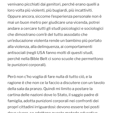
venivano picchiati dai genitori, perché erano quelli a
loro volta più violenti, più bugiardi, più incattiviti.
Oppure ancora, siccome l’esperienza personale non è
mai un buon metro per giudicare una vicenda, potrei
andare a cercare tutti gli studî psicologici e sociologici
che dimostrano com’è del tutto assodato che
un’educazione violenta rende un bambino più portato
alla violenza, alla delinquenza, ai comportamenti
antisociali (negli USA fanno molti di questi studî,
perché nella Bible Belt ci sono scuole che permettono
le punizioni corporali).
Però non c’ho voglia di fare nulla di tutto ciò, e la
ragione è che non ce la faccio a discutere con un tavolo
della sala da pranzo. Quindi mi limito a postare la
cartina delle nazioni dove lo Stato, il saggio padre di
famiglia, adotta punizioni corporali nei confronti dei
proprî cittadini irriguardosi: devono essere bei posti
dove vivere, se adottano questo metodo educativo