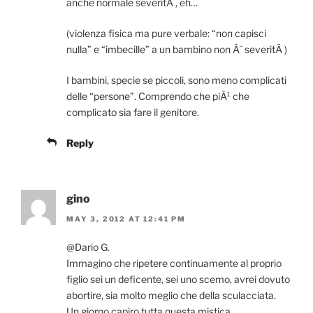
anche normale severitÃ , eh…
(violenza fisica ma pure verbale: “non capisci
nulla” e “imbecille” a un bambino non Ã¨ severitÃ )
I bambini, specie se piccoli, sono meno complicati
delle “persone”. Comprendo che piÃ¹ che
complicato sia fare il genitore.
Reply
gino
MAY 3, 2012 AT 12:41 PM
@Dario G.
Immagino che ripetere continuamente al proprio
figlio sei un deficente, sei uno scemo, avrei dovuto
abortire, sia molto meglio che della sculacciata.
Un giorno capiro tutta questa mistica