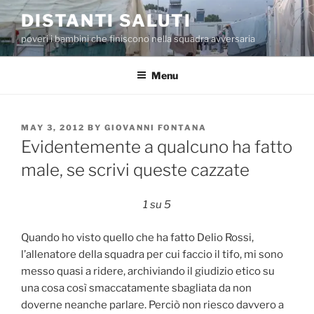
Skip
DISTANTI SALUTI
to
poveri i bambini che finiscono nella squadra avversaria
content
Menu
POSTED
MAY 3, 2012
BY
GIOVANNI FONTANA
ON
Evidentemente a qualcuno ha fatto
male, se scrivi queste cazzate
1 su 5
Quando ho visto quello che ha fatto Delio Rossi,
l’allenatore della squadra per cui faccio il tifo, mi sono
messo quasi a ridere, archiviando il giudizio etico su
una cosa così smaccatamente sbagliata da non
doverne neanche parlare. Perciò non riesco davvero a