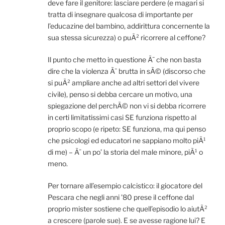
deve fare il genitore: lasciare perdere (e magari si
tratta di insegnare qualcosa di importante per
l’educazine del bambino, addirittura concernente la
sua stessa sicurezza) o puÃ² ricorrere al ceffone?
Il punto che metto in questione Ã¨ che non basta
dire che la violenza Ã¨ brutta in sÃ© (discorso che
si puÃ² ampliare anche ad altri settori del vivere
civile), penso si debba cercare un motivo, una
spiegazione del perchÃ© non vi si debba ricorrere
in certi limitatissimi casi SE funziona rispetto al
proprio scopo (e ripeto: SE funziona, ma qui penso
che psicologi ed educatori ne sappiano molto piÃ¹
di me) – Ã¨ un po’ la storia del male minore, piÃ¹ o
meno.
Per tornare all’esempio calcistico: il giocatore del
Pescara che negli anni ’80 prese il ceffone dal
proprio mister sostiene che quell’episodio lo aiutÃ²
a crescere (parole sue). E se avesse ragione lui? E