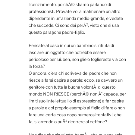
licenziamento, poichÃ© stiamo parlando di
professionisti. Provate voi a malmenare un altro
dipendente in un’azienda medio-grande, e vedete
che succede. Ci sono dei perÃ², visto che si usa
questo paragone padre-figlio.
Pensate al caso in cui un bambino si rifiuta di
lasciare un oggetto che potrebbe essere
pericoloso per lui: beh, non glielo togliereste via con
la forza?
O ancora, c’era chi scriveva del padre che non
riesce a farsi capire a parole: ecco, se davvero un
genitore con tutta la buona volontÃ di questo
mondo NON RIESCE (perchÃ© non Ã¨ capace, per
limiti suoi intellettuali o di espressione) a far capire
a parole e col proprio esempio al figlio di fare o non
fare una certa cosa dopo numerosi tentativi, che
fa, si arrende o puÃ² ricorrere al ceffone?
Non dico che sia giusto, bensÃ¬ che mi sono solo