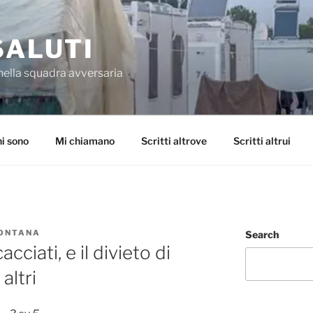
SALUTI
nella squadra avversaria
i sono
Mi chiamano
Scritti altrove
Scritti altrui
FONTANA
Search
cacciati, e il divieto di
 altri