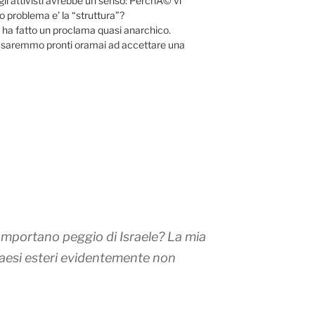
gli attivisti avrebbe un senso: PerchÃ© vi
o problema e’ la “struttura”?
o ha fatto un proclama quasi anarchico.
e saremmo pronti oramai ad accettare una
comportano peggio di Israele? La mia
aesi esteri evidentemente non