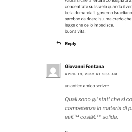
Allora si che la lettera consegnata a
concentrate su Israele quando il ver
bella domanda! Il governo Israelian
sarebbe da riderci su, ma credo ch
legge che ce lo impedisca.
buona vita.
Reply
Giovanni Fontana
APRIL 19, 2012 AT 1:51 AM
un antico amico
scrive::
Quali sono gli stati che si 
competenza in materia di p
eâ€™ cosiâ€™ solida.