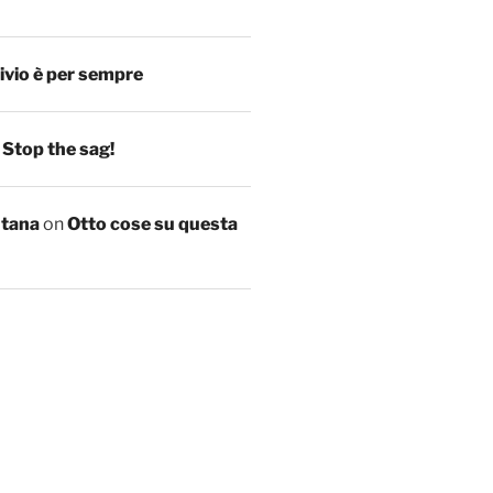
ivio è per sempre
n
Stop the sag!
ntana
on
Otto cose su questa