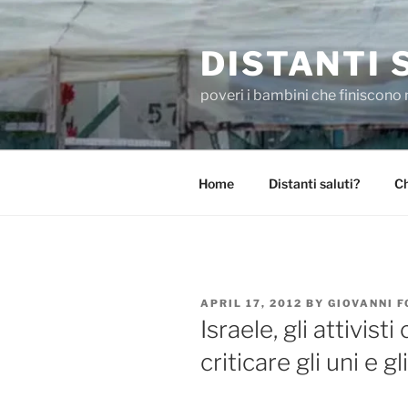
Skip
to
DISTANTI 
content
poveri i bambini che finiscono 
Home
Distanti saluti?
Ch
POSTED
APRIL 17, 2012
BY
GIOVANNI 
ON
Israele, gli attivisti 
criticare gli uni e gli