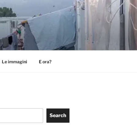
Le immagini
E ora?
Search