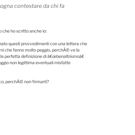
sogna contestare da chi fa
lo che ho scritto anche io:
nato questi provvedimenti con una lettera che
rni che fanno molto peggio, perchÃ© ve la
 la perfetta definizione di â€œbenaltrismoâ€
peggio non legittima eventuali misfatte
ico, perchÃ© non firmarti?