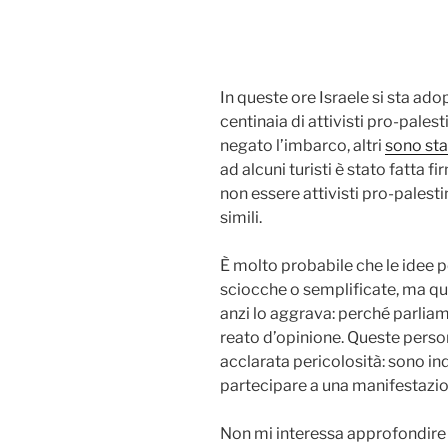
In queste ore Israele si sta ado
centinaia di attivisti pro-palesti
negato l’imbarco, altri
sono sta
ad alcuni turisti è stato fatta f
non essere attivisti pro-pales
simili.
È molto probabile che le idee pol
sciocche o semplificate, ma qu
anzi lo aggrava: perché parliam
reato d’opinione. Queste perso
acclarata pericolosità: sono in
partecipare a una manifestazion
Non mi interessa approfondire qu