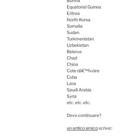
Burma
Equatorial Guinea
Eritrea
North Korea
Somalia
Sudan
Turkmenistan
Uzbekistan
Belarus
Chad
China
Cote dâ€™Ivoire
Cuba
Laos
Saudi Arabia
Syria
etc. etc. etc.
Devo continuare?
un antico amico
scrive::