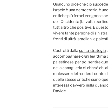
Qualcuno dice che ciò succede p
Israele è una democrazia, è uno 
critiche più feroci vengono spe
dell’Occidente (talvolta perfin
tutt’altro che positive. E quest
vivere tante persone di sinistra, 
fronti di ultrà israeliani e palest
Costretti dalla
solita strategia
d
accompagnare ogni legittima cr
palestinese, per poi sentire qu
della canaglieria di chissà chi 
malessere del rendersi conto di
quelle stesse critiche siano quell
interessa davvero nulla quando 
Davide.