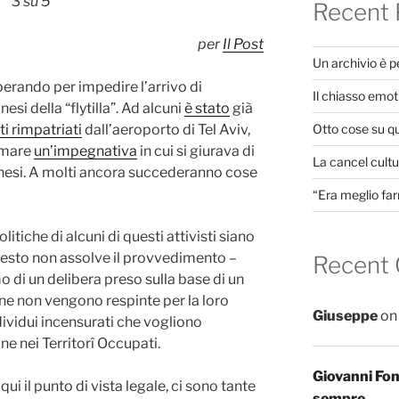
3 su 5
Recent 
per
Il Post
Un archivio è 
perando per impedire l’arrivo di
Il chiasso emot
nesi della “flytilla”. Ad alcuni
è stato
già
Otto cose su q
ti rimpatriati
dall’aeroporto di Tel Aviv,
irmare
un’impegnativa
in cui si giurava di
La cancel cultur
tinesi. A molti ancora succederanno cose
“Era meglio far
itiche di alcuni di questi attivisti siano
esto non assolve il provvedimento –
Recent
o di un delibera preso sulla base di un
ne non vengono respinte per la loro
Giuseppe
o
dividui incensurati che vogliono
e nei Territorî Occupati.
Giovanni Fo
i il punto di vista legale, ci sono tante
sempre