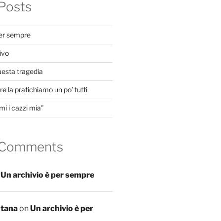
Posts
per sempre
ivo
uesta tragedia
e la pratichiamo un po’ tutti
mi i cazzi mia”
 Comments
n
Un archivio è per sempre
ntana
on
Un archivio è per