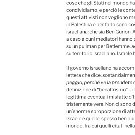
cose che gli Stati nel mondo han
condividiamo, e perciò le cont
questi attivisti non vogliono m
in Palestina e per farlo sono co
israeliana: che sia Ben Gurion, A
a caso alcuni mediatori hanno pr
su un pullman per Betlemme, a
su territorio israeliano. Israele h
Il governo israeliano ha acco
lettera che dice, sostanzialmen
peggio, perché ve la prendete 
definizione di “benaltrismo” – il
legittima eventuali misfatte d’
tristemente vere. Non ci sono d
un’enorme sproporzione di atte
Israele e quelle, spesso ben più 
mondo, fra cui quelli citati nella