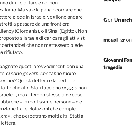
no diritto di fare e noi non
estiamo. Ma vale la pena ricordare che
ettere piede in Israele, vogliono andare
G
on
Un arch
stretti a passare da una frontiera
llenby (Giordania), o il Sinai (Egitto). Non
oposto a Israele di caricare gli attivisti
mogol_gr
o
ccertandosi che non mettessero piede
a rifiutato.
Giovanni Fo
mpagnato questi provvedimenti con una
tragedia
te:
ci sono governi che fanno molto
con noi?
Questa lettera è la perfetta
 fatto che altri Stati facciano
peggio
non
Israele –, ma al tempo stesso dice cose
ubbî che – in moltissime persone – c’è
nzione fra le violazioni che compie
gravi, che perpetrano molti altri Stati al
 lettera.