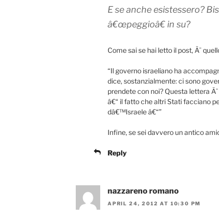
E se anche esistessero? Bi
â€œpeggioâ€ in su?
Come sai se hai letto il post, Ã¨ quel
“Il governo israeliano ha accompag
dice, sostanzialmente: ci sono gove
prendete con noi? Questa lettera Ã¨
â€“ il fatto che altri Stati facciano 
dâ€™Israele â€“”
Infine, se sei davvero un antico am
Reply
nazzareno romano
APRIL 24, 2012 AT 10:30 PM