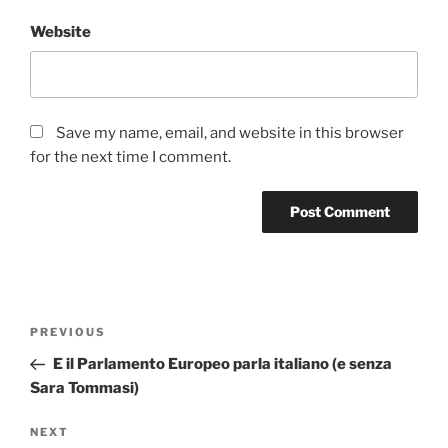
Website
Save my name, email, and website in this browser
for the next time I comment.
Post
Previous
PREVIOUS
navigation
Post
E il Parlamento Europeo parla italiano (e senza
Sara Tommasi)
Next
NEXT