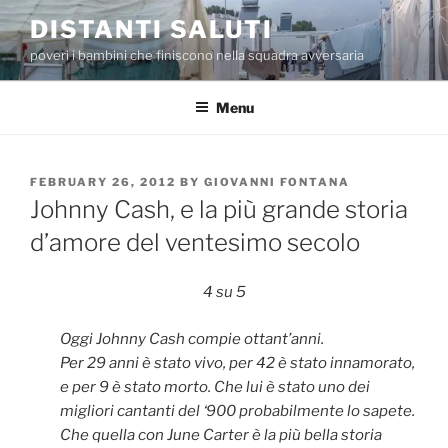
Skip
DISTANTI SALUTI
to
poveri i bambini che finiscono nella squadra avversaria
content
Menu
POSTED
FEBRUARY 26, 2012
BY
GIOVANNI FONTANA
ON
Johnny Cash, e la più grande storia
d’amore del ventesimo secolo
4 su 5
Oggi Johnny Cash compie ottant’anni.
Per 29 anni è stato vivo, per 42 è stato innamorato,
e per 9 è stato morto. Che lui è stato uno dei
migliori cantanti del ‘900 probabilmente lo sapete.
Che quella con June Carter è la più bella storia