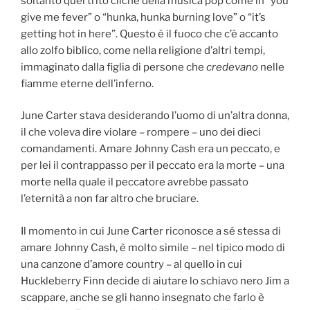
soltanto quel trito cliché della musica pop come in “you
give me fever” o “hunka, hunka burning love” o “it’s
getting hot in here”. Questo è il fuoco che c’è accanto
allo zolfo biblico, come nella religione d’altri tempi,
immaginato dalla figlia di persone che
credevano
nelle
fiamme eterne dell’inferno.
June Carter stava desiderando l’uomo di un’altra donna,
il che voleva dire violare – rompere – uno dei dieci
comandamenti. Amare Johnny Cash era un peccato, e
per lei il contrappasso per il peccato era la morte – una
morte nella quale il peccatore avrebbe passato
l’eternità a non far altro che bruciare.
Il momento in cui June Carter riconosce a sé stessa di
amare Johnny Cash, è molto simile – nel tipico modo di
una canzone d’amore country – al quello in cui
Huckleberry Finn decide di aiutare lo schiavo nero Jim a
scappare, anche se gli hanno insegnato che farlo è