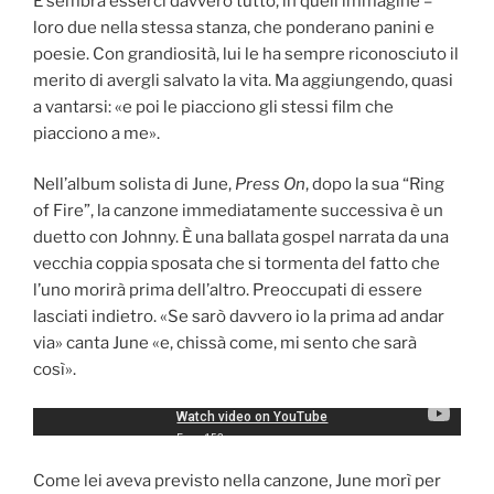
E sembra esserci davvero tutto, in quell’immagine –
loro due nella stessa stanza, che ponderano panini e
poesie. Con grandiosità, lui le ha sempre riconosciuto il
merito di avergli salvato la vita. Ma aggiungendo, quasi
a vantarsi: «e poi le piacciono gli stessi film che
piacciono a me».
Nell’album solista di June,
Press
On
, dopo la sua “Ring
of Fire”, la canzone immediatamente successiva è un
duetto con Johnny. È una ballata gospel narrata da una
vecchia coppia sposata che si tormenta del fatto che
l’uno morirà prima dell’altro. Preoccupati di essere
lasciati indietro. «Se sarò davvero io la prima ad andar
via» canta June «e, chissà come, mi sento che sarà
così».
Come lei aveva previsto nella canzone, June morì per