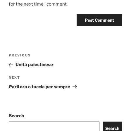
for the next time I comment.
Post
Previous
PREVIOUS
navigation
Post
Unità palestinese
Next
NEXT
Post
Parli ora o taccia per sempre
Search
Search