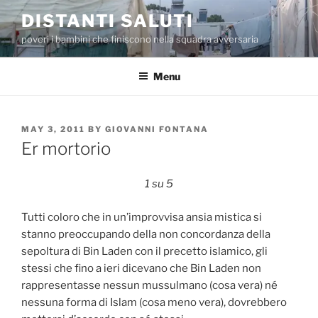
Skip
DISTANTI SALUTI
to
poveri i bambini che finiscono nella squadra avversaria
content
Menu
POSTED
MAY 3, 2011
BY
GIOVANNI FONTANA
ON
Er mortorio
1 su 5
Tutti coloro che in un’improvvisa ansia mistica si
stanno preoccupando della non concordanza della
sepoltura di Bin Laden con il precetto islamico, gli
stessi che fino a ieri dicevano che Bin Laden non
rappresentasse nessun mussulmano (cosa vera) né
nessuna forma di Islam (cosa meno vera), dovrebbero