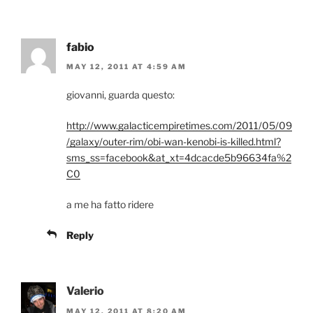
fabio
MAY 12, 2011 AT 4:59 AM
giovanni, guarda questo:
http://www.galacticempiretimes.com/2011/05/09
/galaxy/outer-rim/obi-wan-kenobi-is-killed.html?
sms_ss=facebook&at_xt=4dcacde5b96634fa%2
C0
a me ha fatto ridere
Reply
Valerio
MAY 12, 2011 AT 8:20 AM