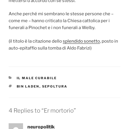
mettersi d’accordo con sé stessi.
Anche perché mi sembrano le stesse persone che –
come me – hanno criticato la Chiesa cattolica per i
funerali a Pinochet e i non funerali a Welby.
(il titolo è la citazione dello
splendido sonetto
, posto in
auto-epitaffio sulla tomba di Aldo Fabrizi)
CATEGORIES
IL MALE CURABILE
TAGS
BIN LADEN
,
SEPOLTURA
4 Replies to “Er mortorio”
neuropolitik