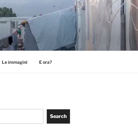
Le immagini
E ora?
Search