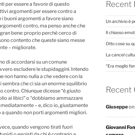
Recent 
ti per essere a favore di questo
attivi argomenti per essere contro a
e i buoni argomenti a favore siano
Un archivio è 
argomenti contro, ma penso anche che
Il chiasso emot
 gran bene: proprio perché cerco di
, sono contento che queste siano messe
Otto cose su q
nte – migliorate.
La cancel cultur
ogno di accordarsi su un comune
“Era meglio far
vero escludere le stupidaggini. Intendo
che non hanno nulla a che vedere con la
 mi sembra che ci sia un enorme squilibrio
Recent
asso contro. Chiunque dicesse “è giusto
rolio ai libici” o “dobbiamo ammazzare
immediatamente – e, dico io, giustamente
Giuseppe
o
o a quando non porti argomenti migliori.
vece, quando vengono tirati fuori
Giovanni Fo
pidi o egoisti da chi è contrario a
sempre