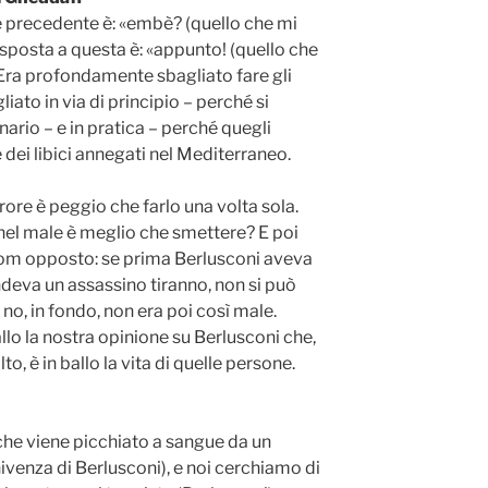
ne precedente è: «embè? (quello che mi
a risposta a questa è: «appunto! (quello che
». Era profondamente sbagliato fare gli
ato in via di principio – perché si
ario – e in pratica – perché quegli
 dei libici annegati nel Mediterraneo.
rore è peggio che farlo una volta sola.
nel male è meglio che smettere? E poi
lom opposto: se prima Berlusconi aveva
endeva un assassino tiranno, non si può
e no, in fondo, non era poi così male.
llo la nostra opinione su Berlusconi che,
, è in ballo la vita di quelle persone.
 che viene picchiato a sangue da un
ivenza di Berlusconi), e noi cerchiamo di