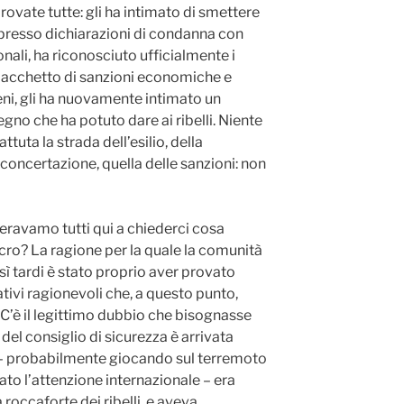
rovate tutte: gli ha intimato di smettere
presso dichiarazioni di condanna con
ionali, ha riconosciuto ufficialmente i
 pacchetto di sanzioni economiche e
beni, gli ha nuovamente intimato un
tegno che ha potuto dare ai ribelli. Niente
attuta la strada dell’esilio, della
 concertazione, quella delle sanzioni: non
ri eravamo tutti qui a chiederci cosa
ro? La ragione per la quale la comunità
sì tardi è stato proprio aver provato
ativi ragionevoli che, a questo punto,
 C’è il legittimo dubbio che bisognasse
del consiglio di sicurezza è arrivata
– probabilmente giocando sul terremoto
to l’attenzione internazionale – era
a roccaforte dei ribelli, e aveva