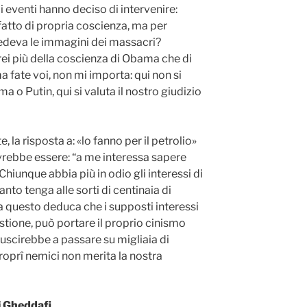
li eventi hanno deciso di intervenire:
fatto di propria coscienza, ma per
edeva le immagini dei massacri?
rei più della coscienza di Obama che di
a fate voi, non mi importa: qui non si
a o Putin, qui si valuta il nostro giudizio
, la risposta a: «lo fanno per il petrolio»
rebbe essere: “a me interessa sapere
. Chiunque abbia più in odio gli interessi di
to tenga alle sorti di centinaia di
da questo deduca che i supposti interessi
stione, può portare il proprio cinismo
riuscirebbe a passare su migliaia di
roprî nemici non merita la nostra
di Gheddafi