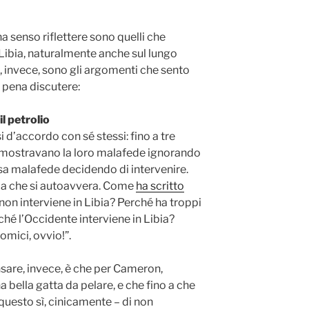
 ha senso riflettere sono quelli che
Libia, naturalmente anche sul lungo
i, invece, sono gli argomenti che sento
a pena discutere:
l petrolio
 d’accordo con sé stessi: fino a tre
dimostravano la loro malafede ignorando
ssa malafede decidendo di intervenire.
zia che si autoavvera. Come
ha scritto
on interviene in Libia? Perché ha troppi
ché l’Occidente interviene in Libia?
omici, ovvio!”.
sare, invece, è che per Cameron,
bella gatta da pelare, e che fino a che
uesto sì, cinicamente – di non