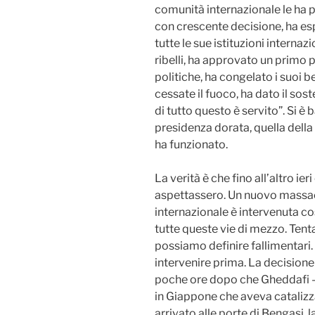
comunità internazionale le ha p
con crescente decisione, ha es
tutte le sue istituzioni internaz
ribelli, ha approvato un primo
politiche, ha congelato i suoi 
cessate il fuoco, ha dato il sos
di tutto questo è servito”. Si è b
presidenza dorata, quella della
ha funzionato.
La verità è che fino all’altro ie
aspettassero. Un nuovo massac
internazionale è intervenuta co
tutte queste vie di mezzo. Tent
possiamo definire fallimentari.
intervenire prima. La decisione 
poche ore dopo che Gheddafi 
in Giappone che aveva catalizza
arrivato alle porte di Bengasi, l