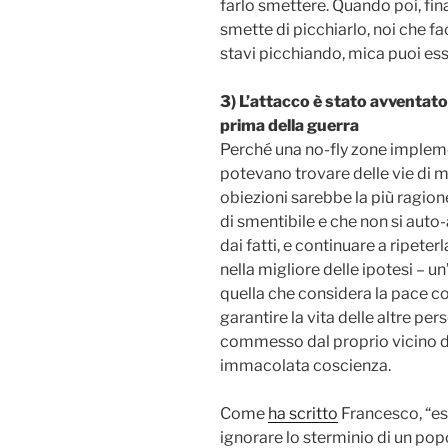
farlo smettere. Quando poi, fin
smette di picchiarlo, noi che fa
stavi picchiando, mica puoi es
3) L’attacco è stato avventato
prima della guerra
Perché una no-fly zone impleme
potevano trovare delle vie di m
obiezioni sarebbe la più ragio
di smentibile e che non si auto
dai fatti, e continuare a ripete
nella migliore delle ipotesi – u
quella che considera la pace 
garantire la vita delle altre p
commesso dal proprio vicino di
immacolata coscienza.
Come
ha scritto
Francesco, “es
ignorare lo sterminio di un popo