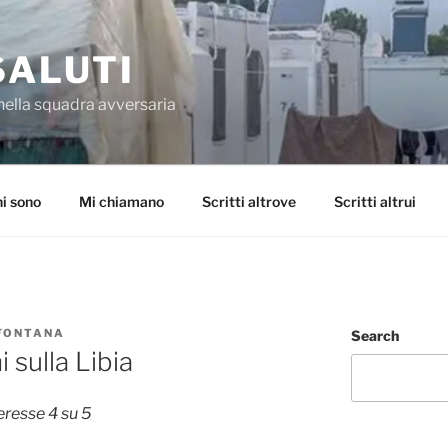
SALUTI
nella squadra avversaria
i sono
Mi chiamano
Scritti altrove
Scritti altrui
 FONTANA
Search
 sulla Libia
eresse 4 su 5