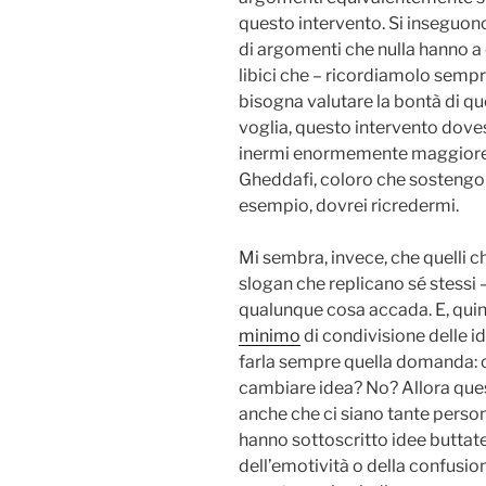
questo intervento. Si inseguono 
di argomenti che nulla hanno a c
libici che – ricordiamolo sempre
bisogna valutare la bontà di ques
voglia, questo intervento doves
inermi enormemente maggiore d
Gheddafi, coloro che sostengon
esempio, dovrei ricredermi.
Mi sembra, invece, che quelli 
slogan che replicano sé stessi
qualunque cosa accada. E, quind
minimo
di condivisione delle id
farla sempre quella domanda: c
cambiare idea? No? Allora que
anche che ci siano tante perso
hanno sottoscritto idee buttate 
dell’emotività o della confusio