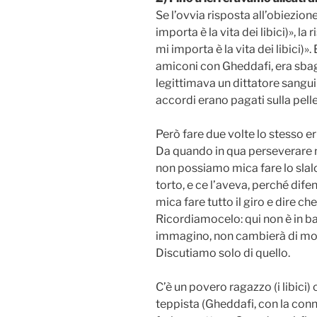
Se l’ovvia risposta all’obiezio
importa è la vita dei libici)», l
mi importa è la vita dei libici)
amiconi con Gheddafi, era sbagli
legittimava un dittatore sanguin
accordi erano pagati sulla pelle
Però fare due volte lo stesso er
Da quando in qua perseverare 
non possiamo mica fare lo sla
torto, e ce l’aveva, perché dif
mica fare tutto il giro e dire ch
Ricordiamocelo: qui non è in ba
immagino, non cambierà di molto
Discutiamo solo di quello.
C’è un povero ragazzo (i libici)
teppista (Gheddafi, con la conn