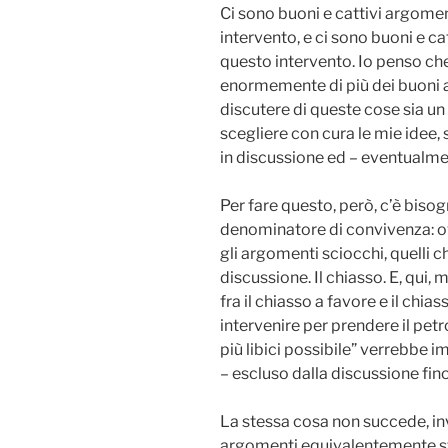
Ci sono buoni e cattivi argomen
intervento, e ci sono buoni e c
questo intervento. Io penso ch
enormemente di più dei buoni 
discutere di queste cose sia un
scegliere con cura le mie idee
in discussione ed – eventualme
Per fare questo, però, c’è bis
denominatore di convivenza: ov
gli argomenti sciocchi, quelli 
discussione. Il chiasso. E, qui,
fra il chiasso a favore e il chi
intervenire per prendere il pet
più libici possibile” verrebbe 
– escluso dalla discussione fin
La stessa cosa non succede, in
argomenti equivalentemente stu