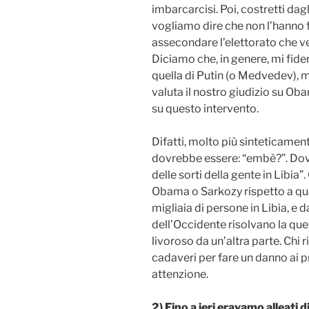
imbarcarcisi. Poi, costretti dag
vogliamo dire che non l’hanno 
assecondare l’elettorato che v
Diciamo che, in genere, mi fide
quella di Putin (o Medvedev), m
valuta il nostro giudizio su Obam
su questo intervento.
Difatti, molto più sinteticamente
dovrebbe essere: “embè?”. Dov
delle sorti della gente in Libia”
Obama o Sarkozy rispetto a quan
migliaia di persone in Libia, e 
dell’Occidente risolvano la que
livoroso da un’altra parte. Chi 
cadaveri per fare un danno ai p
attenzione.
2) Fino a ieri eravamo alleati 