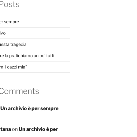
Posts
per sempre
ivo
uesta tragedia
e la pratichiamo un po’ tutti
mi i cazzi mia”
 Comments
n
Un archivio è per sempre
ntana
on
Un archivio è per