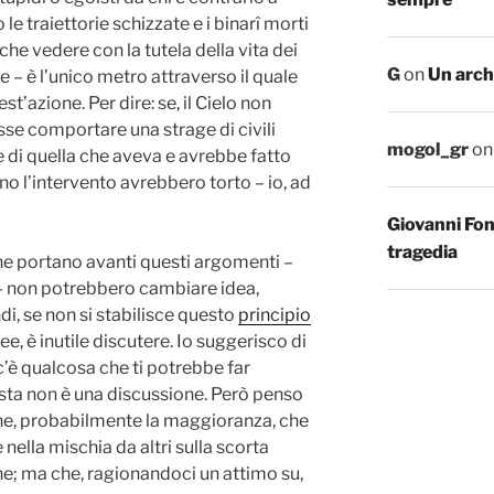
le traiettorie schizzate e i binarî morti
he vedere con la tutela della vita dei
G
on
Un arch
 – è l’unico metro attraverso il quale
t’azione. Per dire: se, il Cielo non
se comportare una strage di civili
mogol_gr
o
i quella che aveva e avrebbe fatto
o l’intervento avrebbero torto – io, ad
Giovanni Fo
tragedia
che portano avanti questi argomenti –
 – non potrebbero cambiare idea,
i, se non si stabilisce questo
principio
ee, è inutile discutere. Io suggerisco di
’è qualcosa che ti potrebbe far
sta non è una discussione. Però penso
ne, probabilmente la maggioranza, che
nella mischia da altri sulla scorta
ne; ma che, ragionandoci un attimo su,