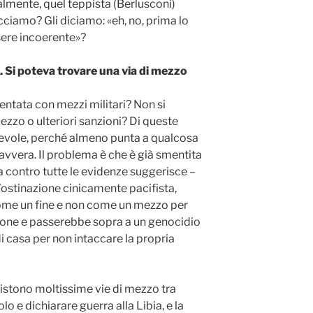
almente, quel teppista (Berlusconi)
cciamo? Gli diciamo: «eh, no, prima lo
sere incoerente»?
. Si poteva trovare una via di mezzo
ntata con mezzi militari? Non si
ezzo o ulteriori sanzioni? Di queste
nevole, perché almeno punta a qualcosa
-avvera. Il problema è che è già smentita
rla contro tutte le evidenze suggerisce –
n’ostinazione cinicamente pacifista,
come un fine e non come un mezzo per
ersone e passerebbe sopra a un genocidio
 casa per non intaccare la propria
istono moltissime vie di mezzo tra
lo e dichiarare guerra alla Libia, e la