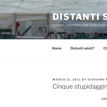
Skip
to
DISTANTI 
content
poveri i bambini che finiscono 
Home
Distanti saluti?
Ch
POSTED
MARCH 21, 2011
BY
GIOVANNI
ON
Cinque stupidaggini
int