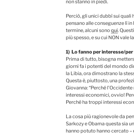
non stanno in piedi.
Perciò, gli unici dubbî sui quali
pensano alle conseguenze lì in 
termine, alcuni sono
qui
. Quest
più spesso, e su cui NON vale l
1) Lo fanno per interesse/per i
Prima di tutto, bisogna mettersi
giorni fa i potenti del mondo 
la Libia, ora dimostrano la ste
Questa è, piuttosto, una profe
Giovanna: “Perché l’Occidente n
interessi economici, ovvio! Per
Perché ha troppi interessi econ
La cosa più ragionevole da pen
Sarkozy e Obama questa sia una 
hanno potuto hanno cercato – q