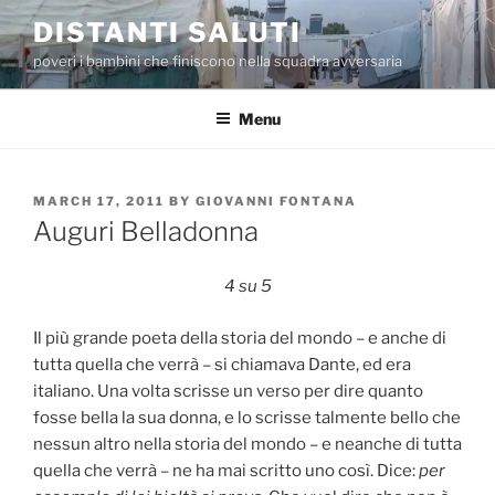
Skip
DISTANTI SALUTI
to
poveri i bambini che finiscono nella squadra avversaria
content
Menu
POSTED
MARCH 17, 2011
BY
GIOVANNI FONTANA
ON
Auguri Belladonna
4 su 5
Il più grande poeta della storia del mondo – e anche di
tutta quella che verrà – si chiamava Dante, ed era
italiano. Una volta scrisse un verso per dire quanto
fosse bella la sua donna, e lo scrisse talmente bello che
nessun altro nella storia del mondo – e neanche di tutta
quella che verrà – ne ha mai scritto uno così. Dice:
per