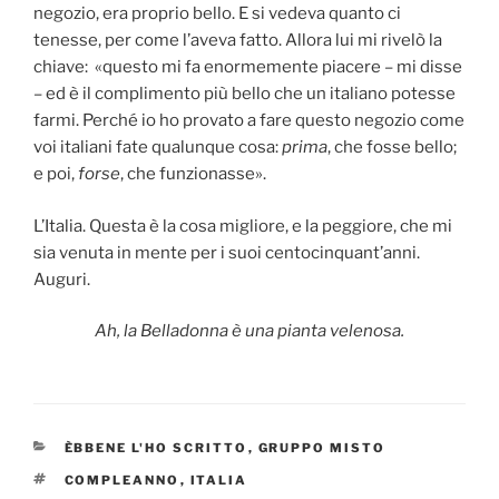
negozio, era proprio bello. E si vedeva quanto ci
tenesse, per come l’aveva fatto. Allora lui mi rivelò la
chiave: «questo mi fa enormemente piacere – mi disse
– ed è il complimento più bello che un italiano potesse
farmi. Perché io ho provato a fare questo negozio come
voi italiani fate qualunque cosa:
prima
, che fosse bello;
e poi,
forse
, che funzionasse».
L’Italia. Questa è la cosa migliore, e la peggiore, che mi
sia venuta in mente per i suoi centocinquant’anni.
Auguri.
Ah, la Belladonna è una pianta velenosa.
CATEGORIES
ÈBBENE L'HO SCRITTO
,
GRUPPO MISTO
TAGS
COMPLEANNO
,
ITALIA