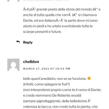
Â«Il piÃ¹ grande poeta della storia del mondo â€“ e
anche di tutta quella che verrÃ â€“ si chiamava
Dante, ed era italianoÂ» Ã¨ la parte dove mi sono
alzato in piedi e ho urlato sventolando tutte le
sciarpe presenti e future.
Reply
chelidon
MARCH 17, 2011 AT 10:34 PM
bello quest’aneddoto, non so se funziona.
(infatti, come spiegare le fiat?)
(non interpreterei proprio come te il verso di Dante;
e credo nemmeno De Robertis would)
(sempre pignoleggiando, della belladonna Ã¨
velenosa la bacca, non credo tutta la pianta, che