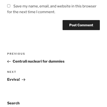
Save my name, email, and website in this browser
for the next time I comment.
Post
Previous
PREVIOUS
navigation
Post
Centrali nucleari for dummies
Next
NEXT
Post
Evviva!
Search