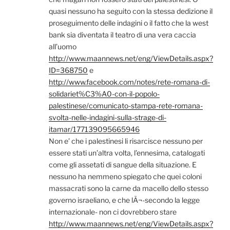
quasi nessuno ha seguito con la stessa dedizione il
proseguimento delle indagini o il fatto che la west
bank sia diventata il teatro di una vera caccia
all’uomo
http://www.maannews.net/eng/ViewDetails.aspx?
ID=368750
e
http://www.facebook.com/notes/rete-romana-di-
solidariet%C3%A0-con-il-popolo-
palestinese/comunicato-stampa-rete-romana-
svolta-nelle-indagini-sulla-strage-di-
itamar/177139095665946
Non e’ che i palestinesi li risarcisce nessuno per
essere stati un’altra volta, l’ennesima, catalogati
come gli assetati di sangue della situazione. E
nessuno ha nemmeno spiegato che quei coloni
massacrati sono la carne da macello dello stesso
governo israeliano, e che lÃ¬-secondo la legge
internazionale- non ci dovrebbero stare
http://www.maannews.net/eng/ViewDetails.aspx?