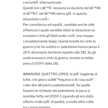
comunitÃ internazionale.
Quindi non câ€™Ã¨ nessuna evoluzione dal â€™46
al â€™67, nel â€™48 siamo giÃ in questa
situazione cosÃ¬.
Per correttezza ed equitÃ , sarebbe anche utile
affiancarci quale sarebbe stata la situazione se
avessero vinto gli Stati arabi, cioÃ¨ una mappa
completamente beige. Quindi Israele ha vinto la
guerra (che ha subito) e i palestinesi hanno perso il
20% del proprio territorio rispetto alla 181. Se gli
arabi avessero vinto la guerra, Israele avrebbe
perso il 100% dalla 181.
IMMAGINE QUATTRO (1993): la piÃ¹ bugiarda di
tutte, che gioca sullâ€™equivoco di cosa puÃ²
voler dire â€œterra palestineseâ€. Se quelle
fossero le richieste dei palestinesi, la pace si
sarebbe fatta nel 2000-1 (quando gli era stato
offerto molto piÃ¹ di quello), e molte altre volte
successivamente.