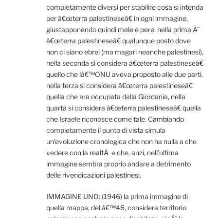
completamente diversi per stabilire cosa si intenda
per â€œterra palestineseâ€ in ogni immagine,
giustapponendo quindi mele e pere: nella prima Ã¨
â€œterra palestineseâ€ qualunque posto dove
non ci siano ebrei (ma magari neanche palestinesi),
nella seconda si considera â€œterra palestineseâ€
quello che lâ€™ONU aveva proposto alle due parti,
nella terza si considera â€œterra palestineseâ€
quella che era occupata dalla Giordania, nella
quarta si considera â€œterra palestineseâ€ quella
che Israele riconosce come tale. Cambiando
completamente il punto di vista simula
un’evoluzione cronologica che non ha nulla a che
vedere con la realtÃ e che, anzi, nell’ultima
immagine sembra proprio andare a detrimento
delle rivendicazioni palestinesi.
IMMAGINE UNO: (1946) la prima immagine di
quella mappa, del â€™46, considera territorio