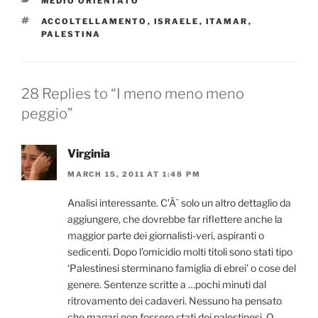
CATEGORIES
MEDIO ORIENTATO
TAGS
ACCOLTELLAMENTO
,
ISRAELE
,
ITAMAR
,
PALESTINA
28 Replies to “I meno meno meno
peggio”
Virginia
MARCH 15, 2011 AT 1:48 PM
Analisi interessante. C’Ã¨ solo un altro dettaglio da
aggiungere, che dovrebbe far riflettere anche la
maggior parte dei giornalisti-veri, aspiranti o
sedicenti. Dopo l’omicidio molti titoli sono stati tipo
‘Palestinesi sterminano famiglia di ebrei’ o cose del
genere. Sentenze scritte a …pochi minuti dal
ritrovamento dei cadaveri. Nessuno ha pensato
che magari non fossero stati dei palestinesi. O