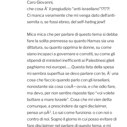
Caro Giovanni,
che cosa Ã¨ il pregiudizio “anti-israeliano”!?!??!
Ci manca veramente che mi venga dato dell’anti-
semita o, se fossi ebreo, del self-hating jew!!
Mica mica che per parlare di questo tema si debba
fare la solita premessa su quanto Hamas sia una
dittatura, su quanto opprima le donne, su come
siano incapaci a governare e corrotti, su come gli
stipendi di ministeri inefficenti ai Palestinesi glieli
paghiamo noi europei……Questa lista della spesa
mi sembra superflua se devo parlare con te, Ã¨ una
cosa che faccio quando parlo con gli israeliani,
nonostante sia cosa cosÃ¬ ovvia, e che odio fare,
ma devo, per non sentire risposte tipo “voi volete
buttare a mare Israele”. Cosa che mi vien detta
comunque, a prescindere da ogni disclaimer,
pensa un pÃ². Lo sai come funziona: o con noi o
contro di noi. Sogno il giorno in cui posso evitare di
fare disclaimer nel parlare di questo tema, e mi