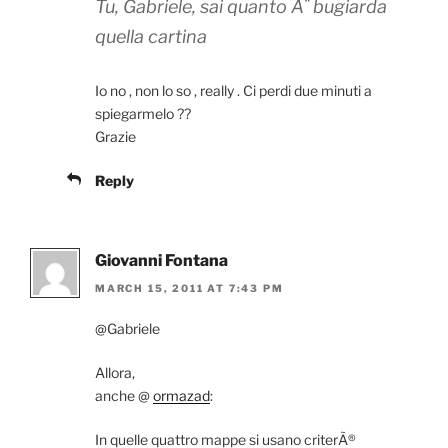
Tu, Gabriele, sai quanto Ã¨ bugiarda
quella cartina
Io no , non lo so , really . Ci perdi due minuti a
spiegarmelo ??
Grazie
Reply
Giovanni Fontana
MARCH 15, 2011 AT 7:43 PM
@Gabriele
Allora,
anche @
ormazad
:
In quelle quattro mappe si usano criterÃ®