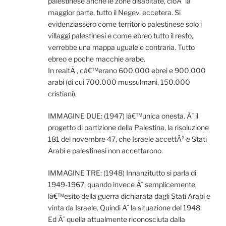
palestinese anche le zone disabitate, cioÃ¨ la
maggior parte, tutto il Negev, eccetera. Si
evidenziassero come territorio palestinese solo i
villaggi palestinesi e come ebreo tutto il resto,
verrebbe una mappa uguale e contraria. Tutto
ebreo e poche macchie arabe.
In realtÃ , câ€™erano 600.000 ebrei e 900.000
arabi (di cui 700.000 mussulmani, 150.000
cristiani).
IMMAGINE DUE: (1947) lâ€™unica onesta. Ãˆ il
progetto di partizione della Palestina, la risoluzione
181 del novembre 47, che Israele accettÃ² e Stati
Arabi e palestinesi non accettarono.
IMMAGINE TRE: (1948) Innanzitutto si parla di
1949-1967, quando invece Ã¨ semplicemente
lâ€™esito della guerra dichiarata dagli Stati Arabi e
vinta da Israele. Quindi Ã¨ la situazione del 1948.
Ed Ã¨ quella attualmente riconosciuta dalla