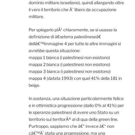
dominio militare israeliano), quindi allargando oltre
il vero il territorio che Ã¨ libero da occupazione
militare.
Per spiegarlo piÃ¹ chiaramente, se si usasse la
definizione di â€œterra palestineseâ€
dellâ€™immagine 4 per tutte le altre immagini si
avrebbe questa situazione:
mappa 1 bianca (i palestinesi non esistono)
mappa 2 bianca (i palestinesi non esistono)
mappa 3 bianca (i palestinesi non esistono)
mappa 4 (datata 1993) con quel 41% della 181 in
beige.
In sostanza, una situazione particolarmente felice
e in ottimistica progressione (dallo 0% al 41%) per
le speranze palestinesi di avere uno Stato su un
territorio sui territorÃ® al di qua della green line.
Purtroppo, sappiamo che â€“ invece â€“ non
câ€™Ã¨ stata una progressione, ma una