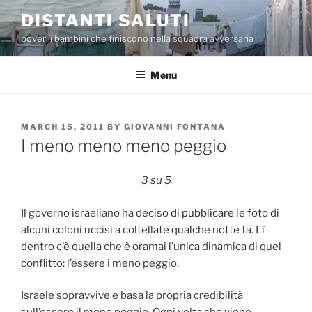
Skip
DISTANTI SALUTI
to
poveri i bambini che finiscono nella squadra avversaria
content
Menu
POSTED
MARCH 15, 2011
BY
GIOVANNI FONTANA
ON
I meno meno meno peggio
3 su 5
Il governo israeliano ha deciso
di pubblicare
le foto di
alcuni coloni uccisi a coltellate qualche notte fa. Lì
dentro c’è quella che è oramai l’unica dinamica di quel
conflitto: l’essere i meno peggio.
Israele sopravvive e basa la propria credibilità