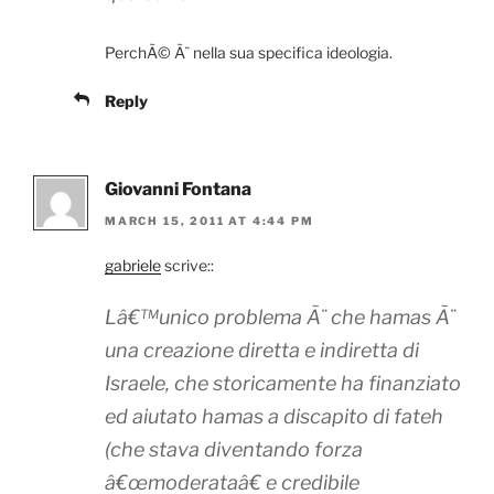
PerchÃ© Ã¨ nella sua specifica ideologia.
Reply
Giovanni Fontana
MARCH 15, 2011 AT 4:44 PM
gabriele
scrive::
Lâ€™unico problema Ã¨ che hamas Ã¨
una creazione diretta e indiretta di
Israele, che storicamente ha finanziato
ed aiutato hamas a discapito di fateh
(che stava diventando forza
â€œmoderataâ€ e credibile