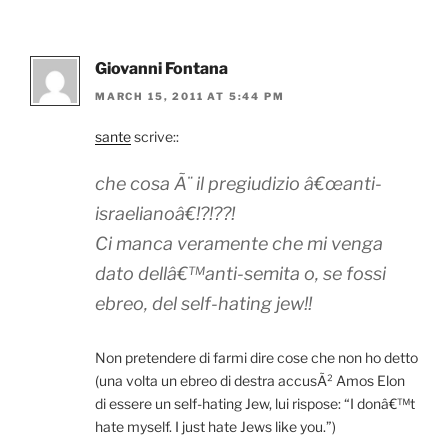
Giovanni Fontana
MARCH 15, 2011 AT 5:44 PM
sante
scrive::
che cosa Ã¨ il pregiudizio â€œanti-
israelianoâ€!?!??!
Ci manca veramente che mi venga
dato dellâ€™anti-semita o, se fossi
ebreo, del self-hating jew!!
Non pretendere di farmi dire cose che non ho detto
(una volta un ebreo di destra accusÃ² Amos Elon
di essere un self-hating Jew, lui rispose: “I donâ€™t
hate myself. I just hate Jews like you.”)