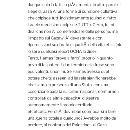
dunque solo la tattica piÃ¹ cruenta. In altre parole, il
siege di Gaza Ã¨ una forma di punizione collettiva
che colpisce tutti indistintamente (quindi di fatto
Israele medesimo colpisce TUTTI). Certo, tu mi
dirai che non Ã¨ come freddare delle persone, ma
l’impatto sui Gazawi Ã¨ devastante e con
ripercussioni su durata e qualitÃ della vita etc….(ok
lo sai e qualsiasi report OCHA lo dice).
Terzo, Hamas “prova a farlo” proprio in quanto
privo di tal potere. I due termini della frase sono
equivalenti, sinonimi. Se Hamas avesse quel
potere che tu assegni ad Israele significherebbe
che siamo in presenza di uno Stato, con una
coscrizione basata su criteri nazionali, confini non
controllati da altri e capacitÃ di gestire
autonomamente il proprio territorio
etcetcetc..PerchÃ¨ dovrebbe scomodarsi a fare
una guerra totale a qualcuno? Avrebbe molto da
perdere, al contrario dei Palestinesi di Gaza.