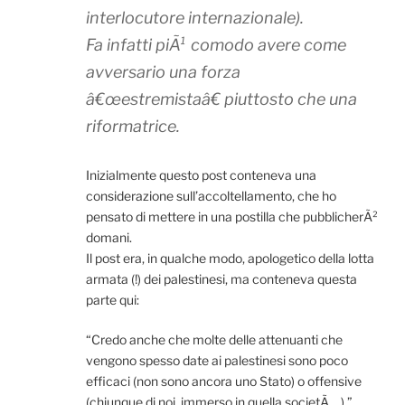
interlocutore internazionale).
Fa infatti piÃ¹ comodo avere come
avversario una forza
â€œestremistaâ€ piuttosto che una
riformatrice.
Inizialmente questo post conteneva una
considerazione sull’accoltellamento, che ho
pensato di mettere in una postilla che pubblicherÃ²
domani.
Il post era, in qualche modo, apologetico della lotta
armata (!) dei palestinesi, ma conteneva questa
parte qui:
“Credo anche che molte delle attenuanti che
vengono spesso date ai palestinesi sono poco
efficaci (non sono ancora uno Stato) o offensive
(chiunque di noi, immerso in quella societÃ …).”