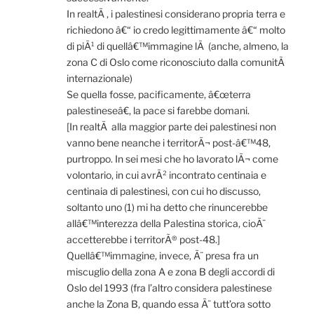
In realtÃ , i palestinesi considerano propria terra e
richiedono â€“ io credo legittimamente â€“ molto
di piÃ¹ di quellâ€™immagine lÃ (anche, almeno, la
zona C di Oslo come riconosciuto dalla comunitÃ
internazionale)
Se quella fosse, pacificamente, â€œterra
palestineseâ€, la pace si farebbe domani.
[In realtÃ alla maggior parte dei palestinesi non
vanno bene neanche i territorÃ¬ post-â€™48,
purtroppo. In sei mesi che ho lavorato lÃ¬ come
volontario, in cui avrÃ² incontrato centinaia e
centinaia di palestinesi, con cui ho discusso,
soltanto uno (1) mi ha detto che rinuncerebbe
allâ€™interezza della Palestina storica, cioÃ¨
accetterebbe i territorÃ® post-48.]
Quellâ€™immagine, invece, Ã¨ presa fra un
miscuglio della zona A e zona B degli accordi di
Oslo del 1993 (fra l’altro considera palestinese
anche la Zona B, quando essa Ã¨ tutt’ora sotto