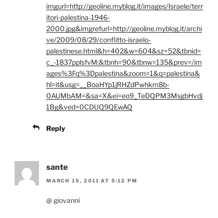
imgurl=http://geoline.myblog.it/images/Israele/terr
itori-palestina-1946-
2000.jpg&imgrefurl=http://geoline.myblog.it/archi
ve/2009/08/29/conflitto-israelo-
palestinese.html&h=402&w=604&sz=52&tbnid=
c_-1837pplsfvM:&tbnh=90&tbnw=135&prev=/im
ages%3Fq%3Dpalestina&zoom=1&q=palestina&
hl=it&usg=__BoaHYp1jRHZdPwhkm8b-
0AUMbAM=&sa=X&ei=eo9_TeDQPM3MsgbHvdj
1Bg&ved=0CDUQ9QEwAQ
Reply
sante
MARCH 15, 2011 AT 5:12 PM
@ giovanni