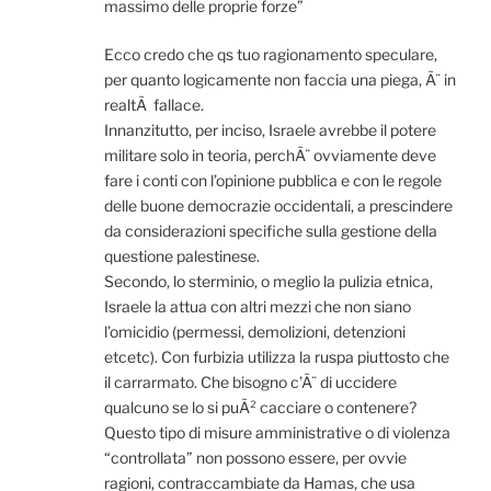
massimo delle proprie forze”
Ecco credo che qs tuo ragionamento speculare,
per quanto logicamente non faccia una piega, Ã¨ in
realtÃ fallace.
Innanzitutto, per inciso, Israele avrebbe il potere
militare solo in teoria, perchÃ¨ ovviamente deve
fare i conti con l’opinione pubblica e con le regole
delle buone democrazie occidentali, a prescindere
da considerazioni specifiche sulla gestione della
questione palestinese.
Secondo, lo sterminio, o meglio la pulizia etnica,
Israele la attua con altri mezzi che non siano
l’omicidio (permessi, demolizioni, detenzioni
etcetc). Con furbizia utilizza la ruspa piuttosto che
il carrarmato. Che bisogno c’Ã¨ di uccidere
qualcuno se lo si puÃ² cacciare o contenere?
Questo tipo di misure amministrative o di violenza
“controllata” non possono essere, per ovvie
ragioni, contraccambiate da Hamas, che usa