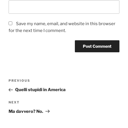
Save my name, email, and website in this browser
for the next time I comment.
Post
Previous
PREVIOUS
navigation
Post
Quelli stupidi in America
Next
NEXT
Post
Ma davvero? No.