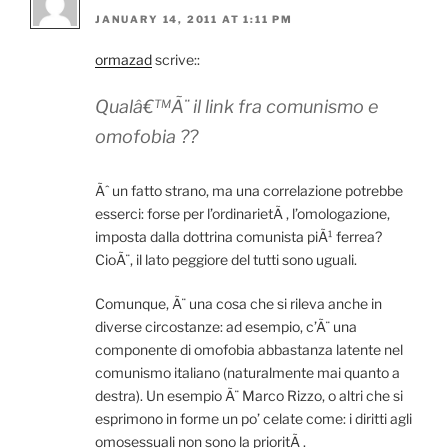
JANUARY 14, 2011 AT 1:11 PM
ormazad
scrive::
Qualâ€™Ã¨ il link fra comunismo e
omofobia ??
Ãˆ un fatto strano, ma una correlazione potrebbe
esserci: forse per l’ordinarietÃ , l’omologazione,
imposta dalla dottrina comunista piÃ¹ ferrea?
CioÃ¨, il lato peggiore del tutti sono uguali.
Comunque, Ã¨ una cosa che si rileva anche in
diverse circostanze: ad esempio, c’Ã¨ una
componente di omofobia abbastanza latente nel
comunismo italiano (naturalmente mai quanto a
destra). Un esempio Ã¨ Marco Rizzo, o altri che si
esprimono in forme un po’ celate come: i diritti agli
omosessuali non sono la prioritÃ .