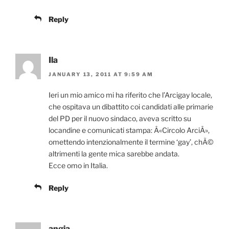
Reply
Ila
JANUARY 13, 2011 AT 9:59 AM
Ieri un mio amico mi ha riferito che l’Arcigay locale,
che ospitava un dibattito coi candidati alle primarie
del PD per il nuovo sindaco, aveva scritto su
locandine e comunicati stampa: Â«Circolo ArciÂ»,
omettendo intenzionalmente il termine ‘gay’, chÃ©
altrimenti la gente mica sarebbe andata.
Ecce omo in Italia.
Reply
angia