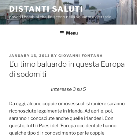
Skip
DISTANTI SALUTI
to
poveri i bambini che finiscono nella squadra avversaria
content
Menu
POSTED
JANUARY 13, 2011
BY
GIOVANNI FONTANA
ON
L’ultimo baluardo in questa Europa
di sodomiti
interesse 3 su 5
Da oggi, alcune coppie omosessuali straniere saranno
riconosciute legalmente in Irlanda. Ad aprile, poi,
saranno riconosciute anche quelle irlandesi. Con
questo, tutti i Paesi dell’Europa occidentale hanno
qualche tipo di riconoscimento per le coppie