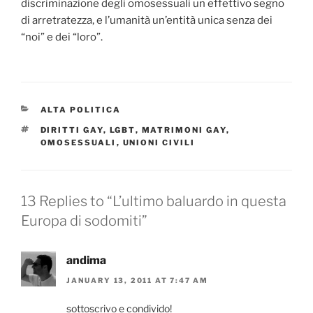
discriminazione degli omosessuali un effettivo segno
di arretratezza, e l’umanità un’entità unica senza dei
“noi” e dei “loro”.
CATEGORIES
ALTA POLITICA
TAGS
DIRITTI GAY
,
LGBT
,
MATRIMONI GAY
,
OMOSESSUALI
,
UNIONI CIVILI
13 Replies to “L’ultimo baluardo in questa
Europa di sodomiti”
andima
JANUARY 13, 2011 AT 7:47 AM
sottoscrivo e condivido!