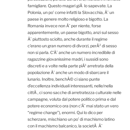
famigliare. Questo magari giÃ lo sapevate. La
Polonia, un po’ come infatti la Slovacchia, Ã¨ un
paese in genere molto religioso e bigotto. La
Romania invece non Ã¨ per niente, forse
apparentemente, un paese bigotto, anzi sul sesso
Ã¨ piuttosto sciolto, anche durante il regime
c’erano un gran numero di divorzi, perÃ² di sesso
non si parla. C’Ã¨ anche un numero incredibile di
ragazzine giovanissime madri, i sussidi sono
discreti e a volte nella parte piÃ¹ arretrata della
popolazione Ã¨ anche un modo di sbarcare il
lunario. Inoltre, benchÃ© ci siano punte
d’eccellenza individuali interessanti, nelle/nella
cittÃ , ci sono sacche di arretratezza culturale nelle
campagne, voluta dal potere politico prima e dal
potere economico ora (non c’Ã¨ mai stato un vero
“regime change”), enormi. Qui lo dico per
scherzare, mischiano un po’ di machismo latino
con il machismo balcanico, la societÃ Ã¨