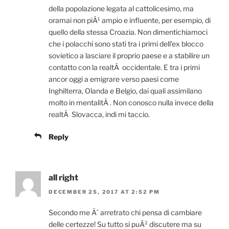
della popolazione legata al cattolicesimo, ma
oramai non piÃ¹ ampio e influente, per esempio, di
quello della stessa Croazia. Non dimentichiamoci
che i polacchi sono stati tra i primi dell’ex blocco
sovietico a lasciare il proprio paese e a stabilire un
contatto con la realtÃ occidentale. E tra i primi
ancor oggi a emigrare verso paesi come
Inghilterra, Olanda e Belgio, dai quali assimilano
molto in mentalitÃ . Non conosco nulla invece della
realtÃ Slovacca, indi mi taccio.
Reply
all right
DECEMBER 25, 2017 AT 2:52 PM
Secondo me Ã¨ arretrato chi pensa di cambiare
delle certezze! Su tutto si puÃ² discutere ma su