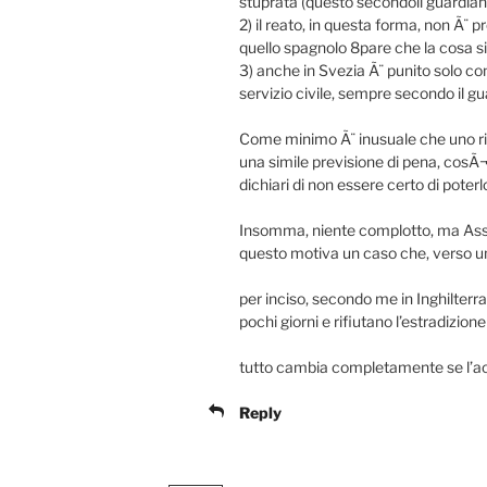
stuprata (questo secondoil guardian
2) il reato, in questa forma, non Ã¨ 
quello spagnolo 8pare che la cosa si
3) anche in Svezia Ã¨ punito solo c
servizio civile, sempre secondo il gu
Come minimo Ã¨ inusuale che uno ri
una simile previsione di pena, cosÃ¬
dichiari di non essere certo di poterl
Insomma, niente complotto, ma Assa
questo motiva un caso che, verso un
per inciso, secondo me in Inghilterra
pochi giorni e rifiutano l’estradizione
tutto cambia completamente se l’ac
Reply