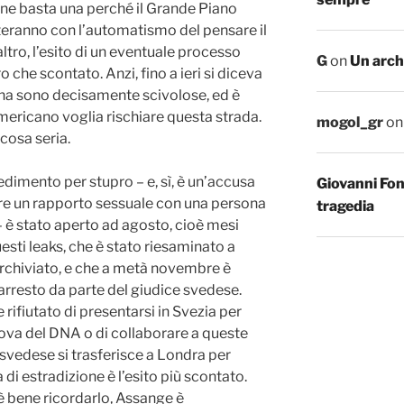
 ne basta una perché il Grande Piano
onteranno con l’automatismo del pensare il
’altro, l’esito di un eventuale processo
G
on
Un arch
tro che scontato. Anzi, fino a ieri si diceva
nna sono decisamente scivolose, ed è
americano voglia rischiare questa strada.
mogol_gr
o
cosa seria.
imento per stupro – e, sì, è un’accusa
Giovanni Fo
vere un rapporto sessuale con una persona
tragedia
 è stato aperto ad agosto, cioè mesi
esti leaks, che è stato riesaminato a
rchiviato, e che a metà novembre è
 arresto da parte del giudice svedese.
rifiutato di presentarsi in Svezia per
prova del DNA o di collaborare a queste
te svedese si trasferisce a Londra per
 di estradizione è l’esito più scontato.
 bene ricordarlo, Assange è