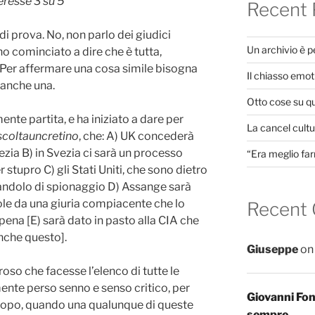
eresse 3 su 5
Recent 
i prova. No, non parlo dei giudici
Un archivio è 
no cominciato a dire che è tutta,
Per affermare una cosa simile bisogna
Il chiasso emot
eanche una.
Otto cose su q
te partita, e ha iniziato a dare per
La cancel cultur
scoltauncretino
, che: A) UK concederà
ezia B) in Svezia ci sarà un processo
“Era meglio far
stupro C) gli Stati Uniti, che sono dietro
andolo di spionaggio D) Assange sarà
le da una giuria compiacente che lo
Recent
ena [E) sarà dato in pasto alla CIA che
anche questo].
Giuseppe
o
oso che facesse l’elenco di tutte le
te perso senno e senso critico, per
Giovanni Fo
dopo, quando una qualunque di queste
sempre