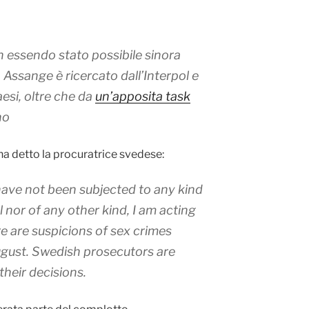
n essendo stato possibile sinora
n Assange è ricercato dall’Interpol e
aesi, oltre che da
un’apposita task
no
 ha detto la procuratrice svedese:
 have not been subjected to any kind
al nor of any other kind, I am acting
e are suspicions of sex crimes
gust. Swedish prosecutors are
heir decisions.