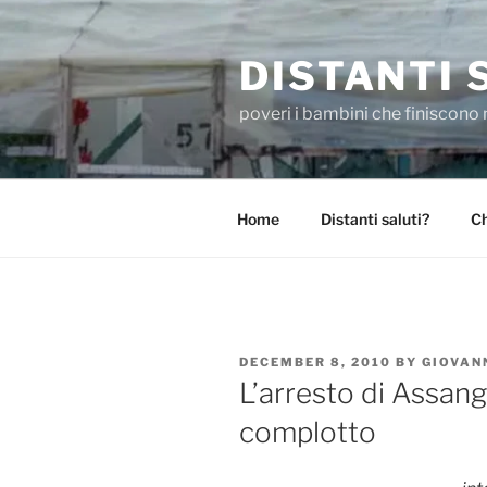
Skip
to
DISTANTI 
content
poveri i bambini che finiscono 
Home
Distanti saluti?
Ch
POSTED
DECEMBER 8, 2010
BY
GIOVAN
ON
L’arresto di Assan
complotto