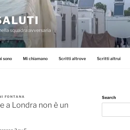
SALUTI
nella squadra avversaria
i sono
Mi chiamano
Scritti altrove
Scritti altrui
NI FONTANA
Search
ge a Londra non è un