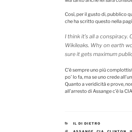
Ma tanto anche lei sarà consid
Così, per il gusto di, pubblico q
che ha scritto questo nella pa
I think it’s all a conspirac
Wikileaks. Why on earth w
sure it gets maximum public
C’è sempre uno più complottista 
po’ lo fa, ma se uno crede all’un
Quanto a veridicità e prove, non
all’arresto di Assange c’è la CIA
CATEGORIES
IL DI DIETRO
TAGS
ASSANGE
,
CIA
,
CLINTON
,
J