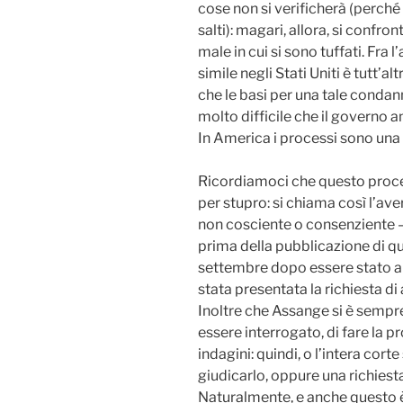
cose non si verificherà (perché
salti): magari, allora, si confr
male in cui si sono tuffati. Fra l
simile negli Stati Uniti è tutt’al
che le basi per una tale conda
molto difficile che il governo 
In America i processi sono una 
Ricordiamoci che questo proced
per stupro: si chiama così l’a
non cosciente o consenziente –
prima della pubblicazione di qu
settembre dopo essere stato a
stata presentata la richiesta di
Inoltre che Assange si è sempre 
essere interrogato, di fare la 
indagini: quindi, o l’intera cor
giudicarlo, oppure una richiesta
Naturalmente, e anche questo è