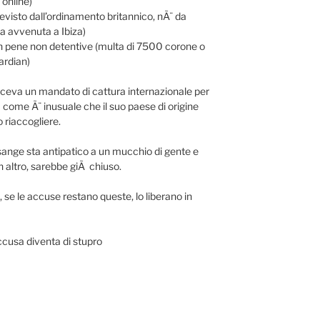
 online)
previsto dall’ordinamento britannico, nÃ¨ da
a avvenuta a Ibiza)
on pene non detentive (multa di 7500 corone o
ardian)
ceva un mandato di cattura internazionale per
 come Ã¨ inusuale che il suo paese di origine
o riaccogliere.
nge sta antipatico a un mucchio di gente e
 altro, sarebbe giÃ chiuso.
, se le accuse restano queste, lo liberano in
cusa diventa di stupro