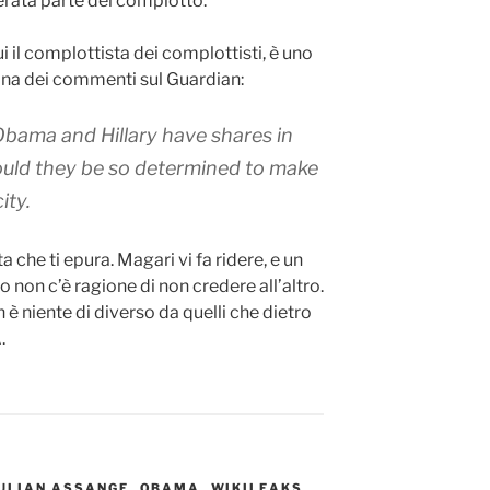
erata parte del complotto.
ui il complottista dei complottisti, è uno
gina dei commenti sul Guardian:
y. Obama and Hillary have shares in
ould they be so determined to make
ity.
che ti epura. Magari vi fa ridere, e un
o non c’è ragione di non credere all’altro.
 è niente di diverso da quelli che dietro
.
ULIAN ASSANGE
,
OBAMA
,
WIKILEAKS