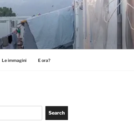
Le immagini
E ora?
Search