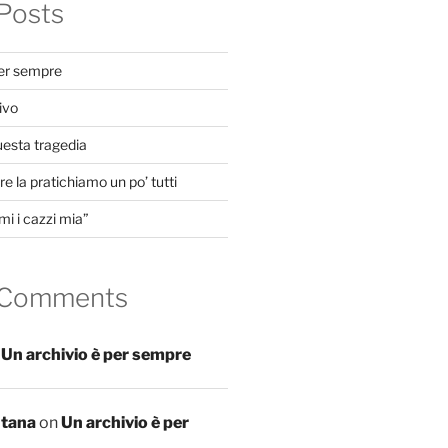
Posts
per sempre
ivo
uesta tragedia
e la pratichiamo un po’ tutti
mi i cazzi mia”
 Comments
n
Un archivio è per sempre
ntana
on
Un archivio è per