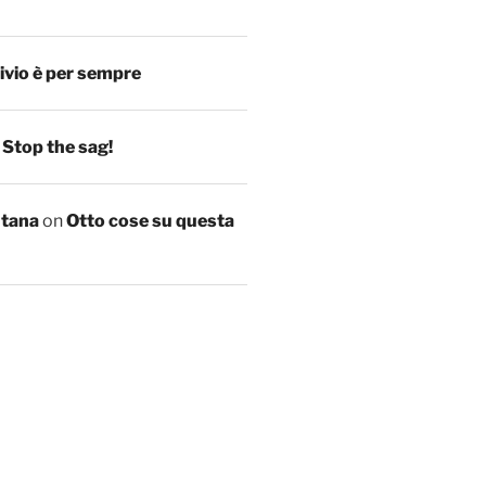
ivio è per sempre
n
Stop the sag!
ntana
on
Otto cose su questa