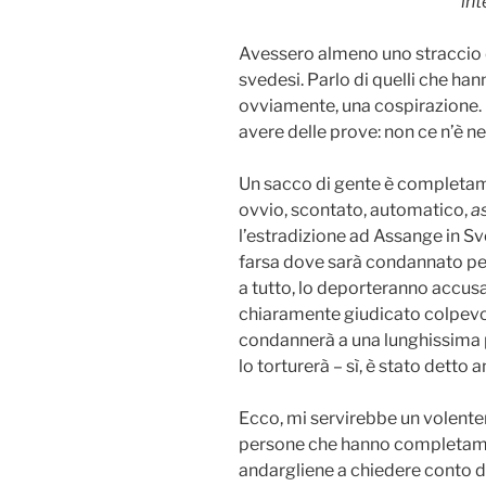
int
Avessero almeno uno straccio d
svedesi. Parlo di quelli che han
ovviamente, una cospirazione. 
avere delle prove: non ce n’è n
Un sacco di gente è completamen
ovvio, scontato, automatico,
a
l’estradizione ad Assange in Sv
farsa dove sarà condannato per 
a tutto, lo deporteranno accus
chiaramente giudicato colpevo
condannerà a una lunghissima p
lo torturerà – sì, è stato detto 
Ecco, mi servirebbe un volenter
persone che hanno completamen
andargliene a chiedere conto 