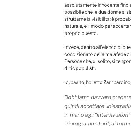
assolutamente innocente fino a
possibile che le due donne si s
sfruttarne la visibilità: è proba
naturale, e il modo per accertar
proprio questo.
Invece, dentro all’elenco di quel
condizionato della malafede ci
Persone che, di solito, si teng
di tic populisti:
Io, basito, ho letto Zambardino
Dobbiamo davvero credere al
quindi accettare un’estradi
in mano agli “intervistatori” 
“riprogrammatori”, ai torme