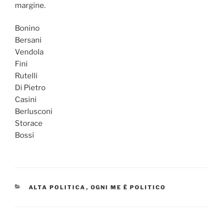
margine.
Bonino
Bersani
Vendola
Fini
Rutelli
Di Pietro
Casini
Berlusconi
Storace
Bossi
CATEGORIES
ALTA POLITICA
,
OGNI ME È POLITICO