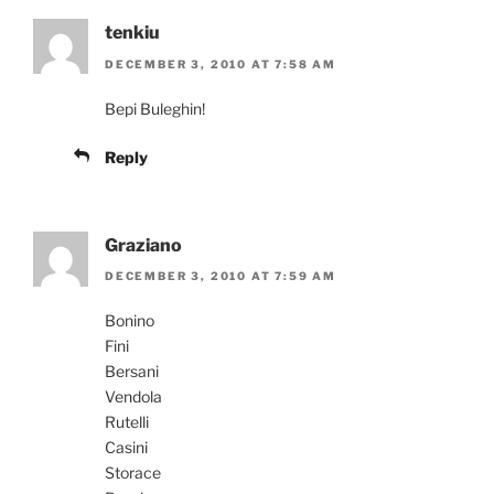
tenkiu
DECEMBER 3, 2010 AT 7:58 AM
Bepi Buleghin!
Reply
Graziano
DECEMBER 3, 2010 AT 7:59 AM
Bonino
Fini
Bersani
Vendola
Rutelli
Casini
Storace