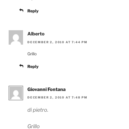
Reply
Alberto
DECEMBER 2, 2010 AT 7:44 PM
Grillo
Reply
Giovanni Fontana
DECEMBER 2, 2010 AT 7:48 PM
di pietro.
Grillo