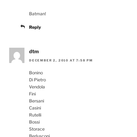
Batman!
Reply
dtm
DECEMBER 2, 2010 AT 7:58 PM
Bonino
Di Pietro
Vendola
Fini
Bersani
Casini
Rutelli
Bossi
Storace
Berlusconi