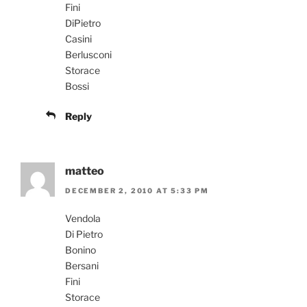
Fini
DiPietro
Casini
Berlusconi
Storace
Bossi
Reply
matteo
DECEMBER 2, 2010 AT 5:33 PM
Vendola
Di Pietro
Bonino
Bersani
Fini
Storace