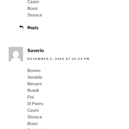
Casini
Bossi
Storace
Reply
Saverio
DECEMBER 2, 2010 AT 10:33 PM
Bonino
Vendola
Bersani
Rutelli
Fini
Di Pietro
Casini
Storace
Bossi