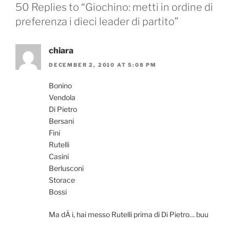
50 Replies to “Giochino: metti in ordine di
preferenza i dieci leader di partito”
chiara
DECEMBER 2, 2010 AT 5:08 PM
Bonino
Vendola
Di Pietro
Bersani
Fini
Rutelli
Casini
Berlusconi
Storace
Bossi
Ma dÃ i, hai messo Rutelli prima di Di Pietro… buu