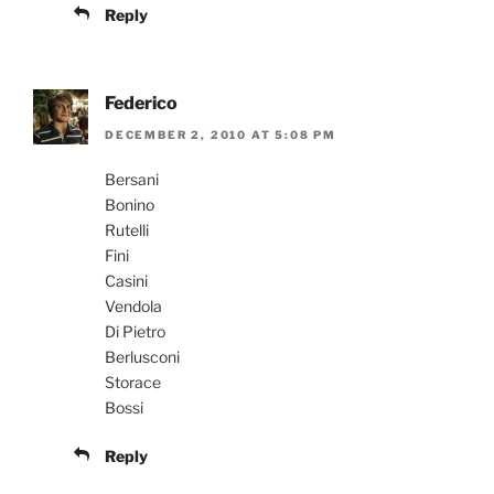
Reply
Federico
DECEMBER 2, 2010 AT 5:08 PM
Bersani
Bonino
Rutelli
Fini
Casini
Vendola
Di Pietro
Berlusconi
Storace
Bossi
Reply