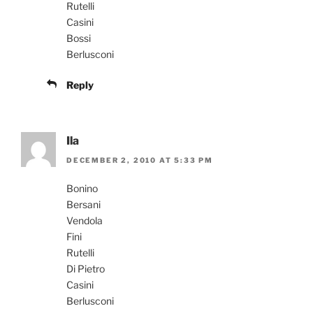
Rutelli
Casini
Bossi
Berlusconi
Reply
Ila
DECEMBER 2, 2010 AT 5:33 PM
Bonino
Bersani
Vendola
Fini
Rutelli
Di Pietro
Casini
Berlusconi