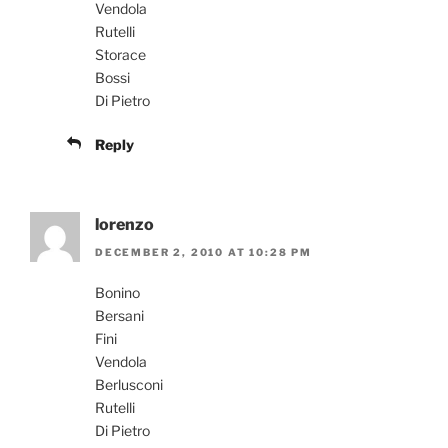
Vendola
Rutelli
Storace
Bossi
Di Pietro
Reply
lorenzo
DECEMBER 2, 2010 AT 10:28 PM
Bonino
Bersani
Fini
Vendola
Berlusconi
Rutelli
Di Pietro