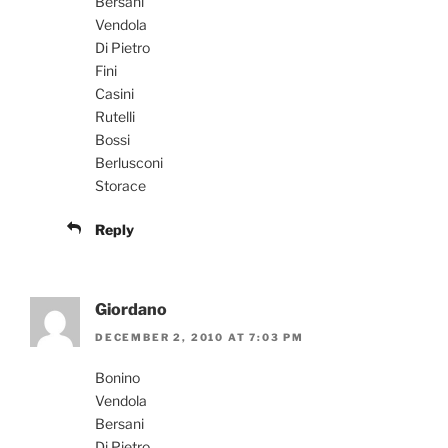
Bersani
Vendola
Di Pietro
Fini
Casini
Rutelli
Bossi
Berlusconi
Storace
Reply
Giordano
DECEMBER 2, 2010 AT 7:03 PM
Bonino
Vendola
Bersani
Di Pietro