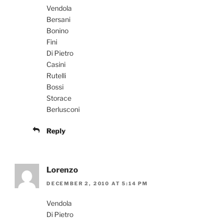
Vendola
Bersani
Bonino
Fini
Di Pietro
Casini
Rutelli
Bossi
Storace
Berlusconi
Reply
Lorenzo
DECEMBER 2, 2010 AT 5:14 PM
Vendola
Di Pietro