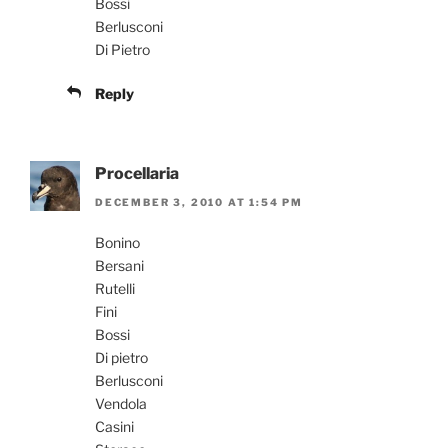
Bossi
Berlusconi
Di Pietro
Reply
Procellaria
DECEMBER 3, 2010 AT 1:54 PM
Bonino
Bersani
Rutelli
Fini
Bossi
Di pietro
Berlusconi
Vendola
Casini