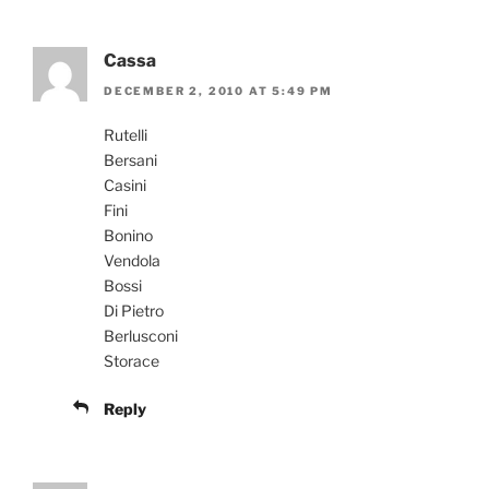
Cassa
DECEMBER 2, 2010 AT 5:49 PM
Rutelli
Bersani
Casini
Fini
Bonino
Vendola
Bossi
Di Pietro
Berlusconi
Storace
Reply