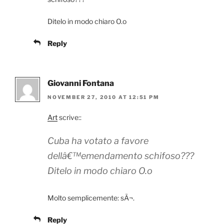
Ditelo in modo chiaro O.o
Reply
Giovanni Fontana
NOVEMBER 27, 2010 AT 12:51 PM
Art
scrive::
Cuba ha votato a favore
dellâ€™emendamento schifoso???
Ditelo in modo chiaro O.o
Molto semplicemente: sÃ¬.
Reply