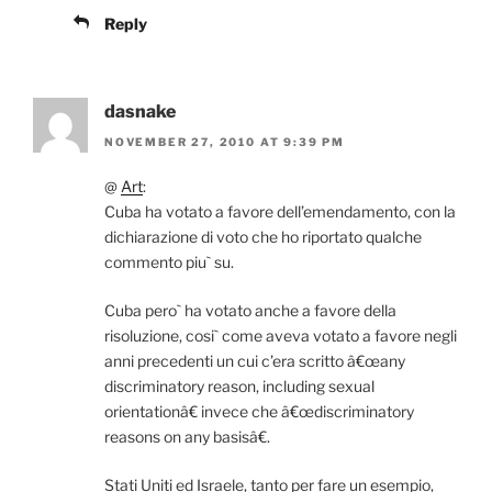
Reply
dasnake
NOVEMBER 27, 2010 AT 9:39 PM
@
Art
:
Cuba ha votato a favore dell’emendamento, con la
dichiarazione di voto che ho riportato qualche
commento piu` su.
Cuba pero` ha votato anche a favore della
risoluzione, cosi` come aveva votato a favore negli
anni precedenti un cui c’era scritto â€œany
discriminatory reason, including sexual
orientationâ€ invece che â€œdiscriminatory
reasons on any basisâ€.
Stati Uniti ed Israele, tanto per fare un esempio,