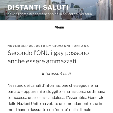
Skip
DISTANTI SALUTI
to
poveri i bambini che finiscono nella squadra avversaria
content
Menu
POSTED
NOVEMBER 26, 2010
BY
GIOVANNI FONTANA
ON
Secondo l’ONU i gay possono
anche essere ammazzati
interesse 4 su 5
Nessuno dei canali d’informazione che seguo ne ha
parlato – oppure mi è sfuggito – ma la scorsa settimana
è successa una cosa scandalosa: l’Assemblea Generale
delle Nazioni Unite ha votato un emendamento che in
molti
hanno riassunto
con “non c’è nulla di male