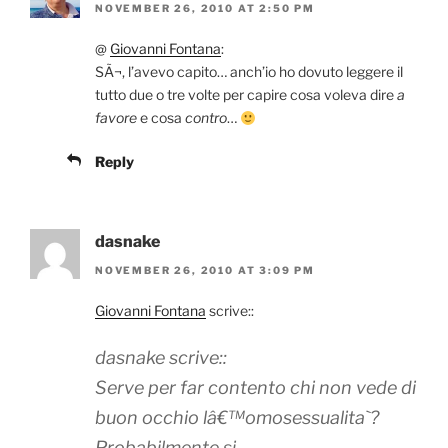
NOVEMBER 26, 2010 AT 2:50 PM
@
Giovanni Fontana
:
SÃ¬, l’avevo capito… anch’io ho dovuto leggere il
tutto due o tre volte per capire cosa voleva dire
a
favore
e cosa
contro
…
Reply
dasnake
NOVEMBER 26, 2010 AT 3:09 PM
Giovanni Fontana
scrive::
dasnake scrive::
Serve per far contento chi non vede di
buon occhio lâ€™omosessualita`?
Probabilmente si.