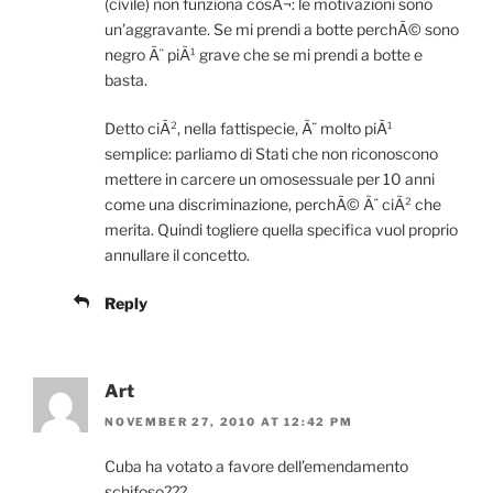
(civile) non funziona cosÃ¬: le motivazioni sono
un’aggravante. Se mi prendi a botte perchÃ© sono
negro Ã¨ piÃ¹ grave che se mi prendi a botte e
basta.
Detto ciÃ², nella fattispecie, Ã¨ molto piÃ¹
semplice: parliamo di Stati che non riconoscono
mettere in carcere un omosessuale per 10 anni
come una discriminazione, perchÃ© Ã¨ ciÃ² che
merita. Quindi togliere quella specifica vuol proprio
annullare il concetto.
Reply
Art
NOVEMBER 27, 2010 AT 12:42 PM
Cuba ha votato a favore dell’emendamento
schifoso???