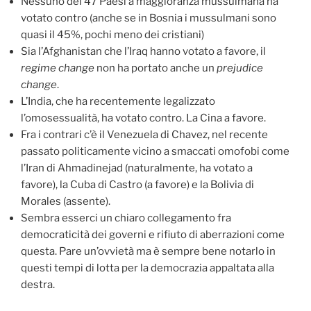
Nessuno dei 47 Paesi a maggioranza mussulmana ha
votato contro (anche se in Bosnia i mussulmani sono
quasi il 45%, pochi meno dei cristiani)
Sia l’Afghanistan che l’Iraq hanno votato a favore, il
regime change
non ha portato anche un
prejudice
change
.
L’India, che ha recentemente legalizzato
l’omosessualità, ha votato contro. La Cina a favore.
Fra i contrari c’è il Venezuela di Chavez, nel recente
passato politicamente vicino a smaccati omofobi come
l’Iran di Ahmadinejad (naturalmente, ha votato a
favore), la Cuba di Castro (a favore) e la Bolivia di
Morales (assente).
Sembra esserci un chiaro collegamento fra
democraticità dei governi e rifiuto di aberrazioni come
questa. Pare un’ovvietà ma è sempre bene notarlo in
questi tempi di lotta per la democrazia appaltata alla
destra.