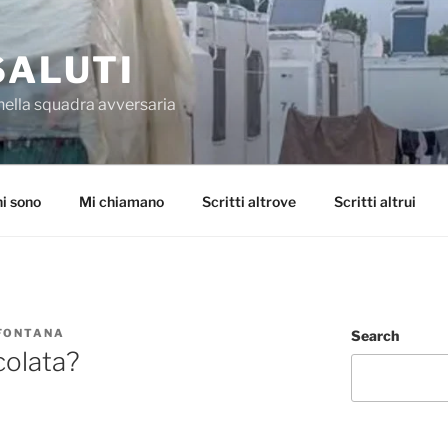
SALUTI
nella squadra avversaria
i sono
Mi chiamano
Scritti altrove
Scritti altrui
 FONTANA
Search
colata?