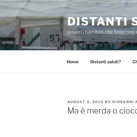
Skip
to
DISTANTI 
content
poveri i bambini che finiscono 
Home
Distanti saluti?
Ch
POSTED
AUGUST 2, 2010
BY
GIOVANNI
ON
Ma è merda o cioc