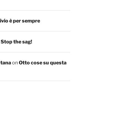
ivio è per sempre
n
Stop the sag!
ntana
on
Otto cose su questa