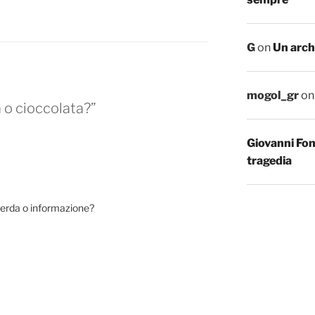
G
on
Un arch
mogol_gr
o
 o cioccolata?”
Giovanni Fo
tragedia
erda o informazione?