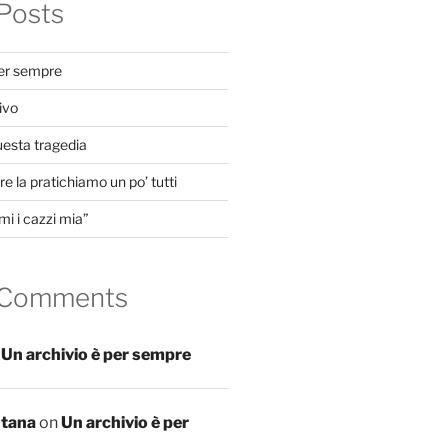
Posts
per sempre
ivo
uesta tragedia
e la pratichiamo un po’ tutti
mi i cazzi mia”
 Comments
n
Un archivio è per sempre
ntana
on
Un archivio è per