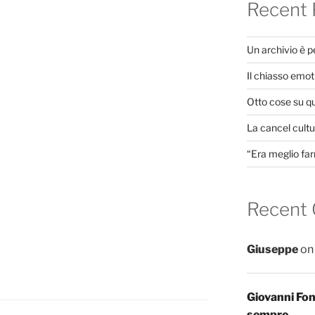
Recent 
Un archivio è 
Il chiasso emot
Otto cose su q
La cancel cultur
“Era meglio far
Recent
Giuseppe
o
Giovanni Fo
sempre