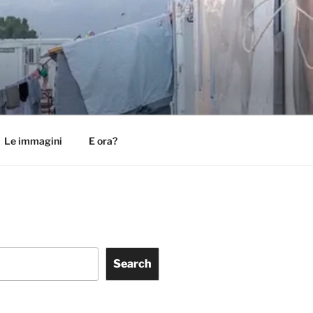
Le immagini
E ora?
Search