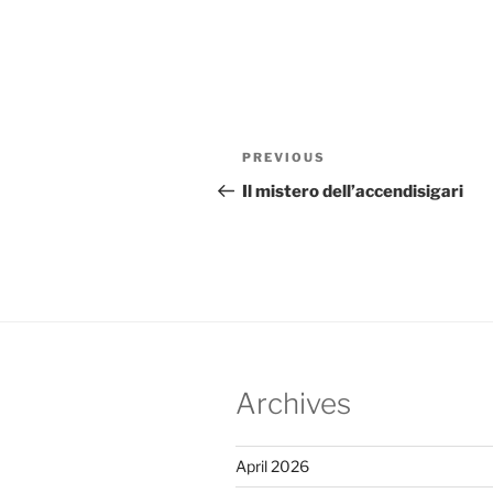
Post
Previous
PREVIOUS
navigation
Post
Il mistero dell’accendisigari
Archives
April 2026