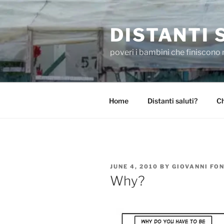
Skip
to
DISTANTI 
content
poveri i bambini che finiscono 
Home
Distanti saluti?
Ch
POSTED
JUNE 4, 2010
BY
GIOVANNI FO
ON
Why?