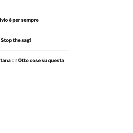
ivio è per sempre
n
Stop the sag!
ntana
on
Otto cose su questa