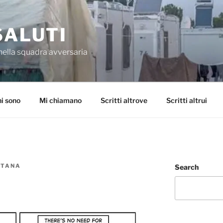
SALUTI
nella squadra avversaria
i sono
Mi chiamano
Scritti altrove
Scritti altrui
NTANA
Search