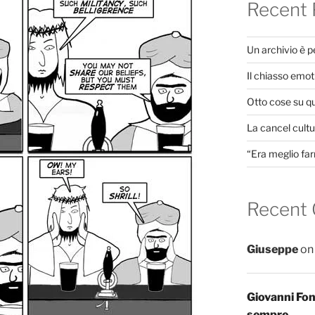
Recent 
Un archivio è 
Il chiasso emot
Otto cose su q
La cancel cultur
“Era meglio far
Recent
Giuseppe
o
Giovanni Fo
sempre