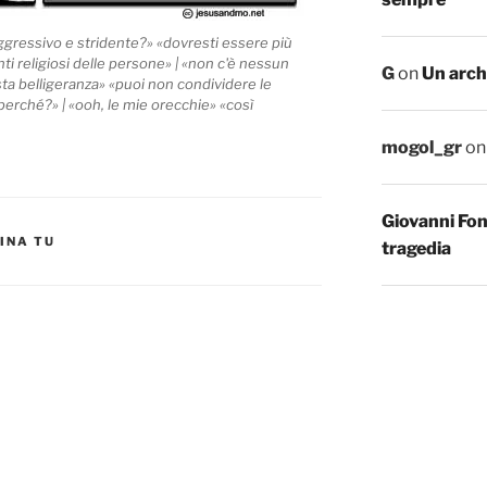
ggressivo e stridente?» «dovresti essere più
ti religiosi delle persone» | «non c'è nessun
G
on
Un arch
sta belligeranza» «puoi non condividere le
«perché?» | «ooh, le mie orecchie» «così
mogol_gr
o
Giovanni Fo
INA TU
tragedia