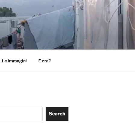
Le immagini
E ora?
Search