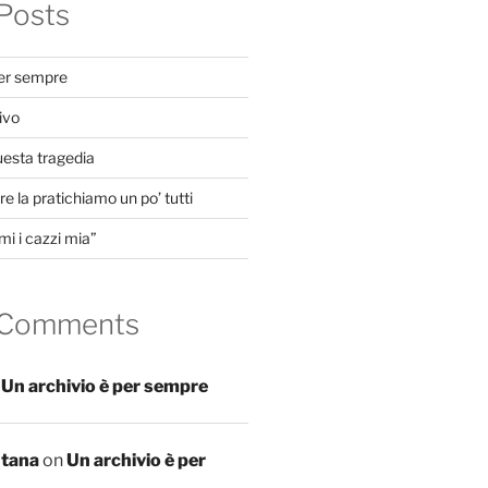
Posts
per sempre
ivo
uesta tragedia
e la pratichiamo un po’ tutti
mi i cazzi mia”
 Comments
n
Un archivio è per sempre
ntana
on
Un archivio è per