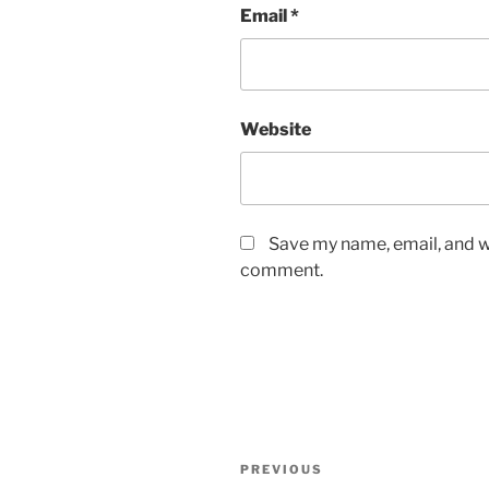
Email
*
Website
Save my name, email, and we
comment.
Post
Previous
PREVIOUS