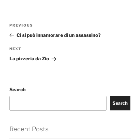
Post
Previous
PREVIOUS
navigation
Post
Ci si può innamorare di un assassino?
Next
NEXT
Post
La pizzeria da Zio
Search
Search
Recent Posts