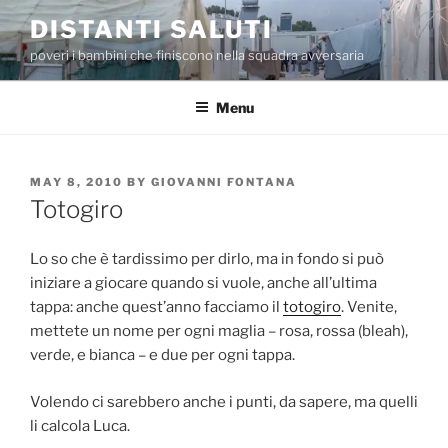
Skip
DISTANTI SALUTI
to
poveri i bambini che finiscono nella squadra avversaria
content
Menu
POSTED
MAY 8, 2010
BY
GIOVANNI FONTANA
ON
Totogiro
Lo so che è tardissimo per dirlo, ma in fondo si può
iniziare a giocare quando si vuole, anche all’ultima
tappa: anche quest’anno facciamo il
totogiro
. Venite,
mettete un nome per ogni maglia – rosa, rossa (bleah),
verde, e bianca – e due per ogni tappa.
Volendo ci sarebbero anche i punti, da sapere, ma quelli
li calcola Luca.