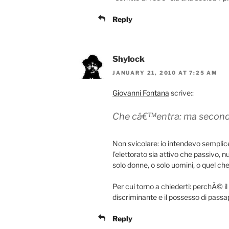
Reply
Shylock
JANUARY 21, 2010 AT 7:25 AM
Giovanni Fontana
scrive::
Che câ€™entra: ma secondo 
Non svicolare: io intendevo semplic
l’elettorato sia attivo che passivo, n
solo donne, o solo uomini, o quel che
Per cui torno a chiederti: perchÃ© i
discriminante e il possesso di passa
Reply