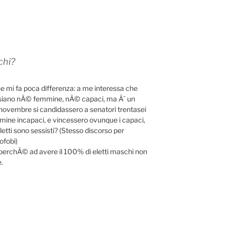
chi?
ne mi fa poca differenza: a me interessa che
n siano nÃ© femmine, nÃ© capaci, ma Ã¨ un
 a novembre si candidassero a senatori trentasei
mine incapaci, e vincessero ovunque i capaci,
eletti sono sessisti? (Stesso discorso per
ofobi)
 perchÃ© ad avere il 100% di eletti maschi non
.