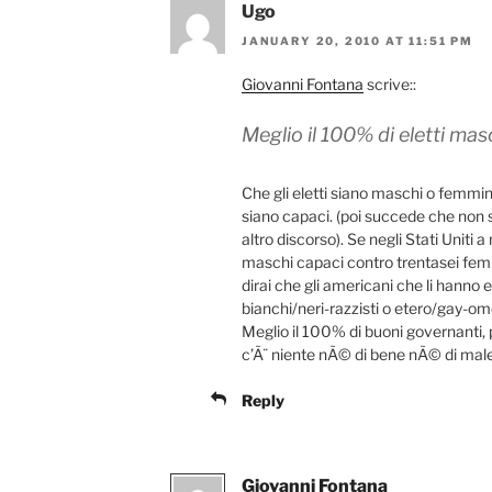
Ugo
JANUARY 20, 2010 AT 11:51 PM
Giovanni Fontana
scrive::
Meglio il 100% di eletti mas
Che gli eletti siano maschi o femmi
siano capaci. (poi succede che no
altro discorso). Se negli Stati Uniti
maschi capaci contro trentasei fem
dirai che gli americani che li hanno 
bianchi/neri-razzisti o etero/gay-om
Meglio il 100% di buoni governanti,
c’Ã¨ niente nÃ© di bene nÃ© di male
Reply
Giovanni Fontana