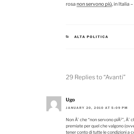
rosa
non servono più
, in Italia
CATEGORIES
ALTA POLITICA
29 Replies to “Avanti”
Ugo
JANUARY 20, 2010 AT 5:09 PM
Non Ã¨ che “non servono piÃ¹”, Ã¨ 
premiate per quel che valgono (ovv
tener conto di tutte le condizioni a 