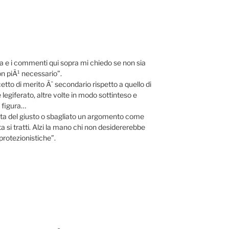
zia e i commenti qui sopra mi chiedo se non sia
on piÃ¹ necessario”.
cetto di merito Ã¨ secondario rispetto a quello di
 legiferato, altre volte in modo sottinteso e
a figura…
etta del giusto o sbagliato un argomento come
a si tratti. Alzi la mano chi non desidererebbe
protezionistiche”.