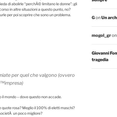
ieda di abolirle “perchÃ© limitano le donne”: gli
orso in altre situazioni a questo punto, no?
urle per poi scoprire che sono un problema.
G
on
Un arch
mogol_gr
o
Giovanni Fo
tragedia
miate per quel che valgono (ovvero
€™impresa)
tto il mondo – dove questo non accade.
te quote rosa? Meglio il 100% di eletti maschi?
societÃ un poco migliore?