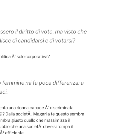
sero il diritto di voto, ma visto che
sce di candidarsi e di votarsi?
litica Ã¨ solo corporativa?
 o femmine mi fa poca differenza: a
aci.
ento una donna capace Ã¨ discriminata
? Dalla societÃ . Magari a te questo sembra
embra giusto quello che massimizza il
 dubbio che una societÃ dove si rompa il
Ã¹ efficiente.