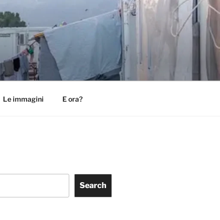
Le immagini
E ora?
Search