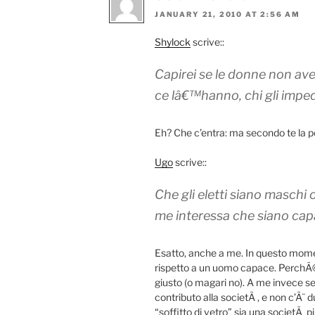
JANUARY 21, 2010 AT 2:56 AM
Shylock
scrive::
Capirei se le donne non aves
ce lâ€™hanno, chi gli impedi
Eh? Che c’entra: ma secondo te la po
Ugo
scrive::
Che gli eletti siano maschi
me interessa che siano cap
Esatto, anche a me. In questo mom
rispetto a un uomo capace. PerchÃ©
giusto (o magari no). A me invece s
contributo alla societÃ , e non c’Ã¨
“soffitto di vetro” sia una societÃ pi