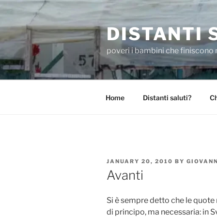
Skip
to
DISTANTI 
content
poveri i bambini che finiscono 
Home
Distanti saluti?
Ch
POSTED
JANUARY 20, 2010
BY
GIOVAN
ON
Avanti
Si è sempre detto che le quote 
di principo, ma necessaria: in Sv