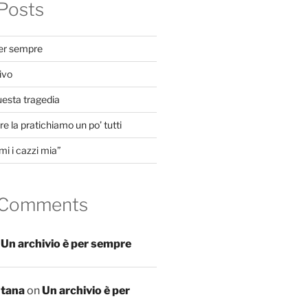
Posts
per sempre
ivo
uesta tragedia
e la pratichiamo un po’ tutti
mi i cazzi mia”
 Comments
n
Un archivio è per sempre
ntana
on
Un archivio è per