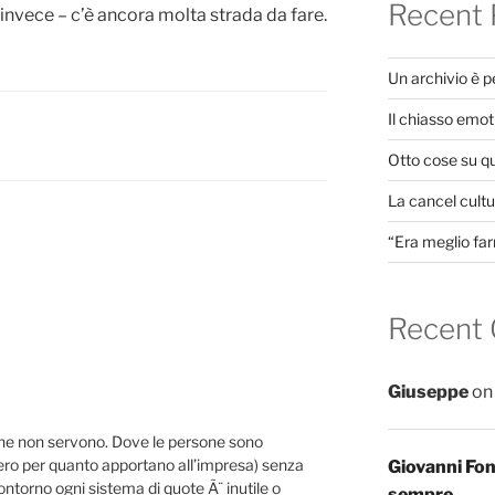
Recent 
 – invece – c’è ancora molta strada da fare.
Un archivio è 
Il chiasso emot
Otto cose su q
La cancel cultur
“Era meglio far
Recent
Giuseppe
o
che non servono. Dove le persone sono
ero per quanto apportano all’impresa) senza
Giovanni Fo
contorno ogni sistema di quote Ã¨ inutile o
sempre