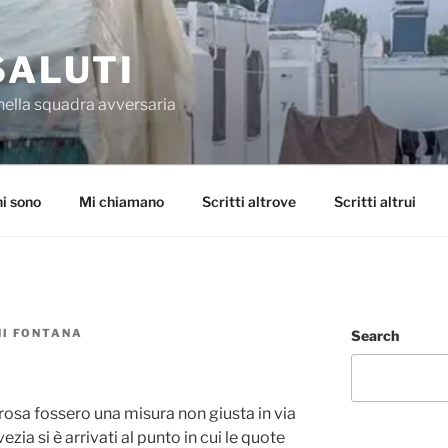
SALUTI
nella squadra avversaria
i sono
Mi chiamano
Scritti altrove
Scritti altrui
NI FONTANA
Search
rosa fossero una misura non giusta in via
ezia si è arrivati al punto in cui le quote