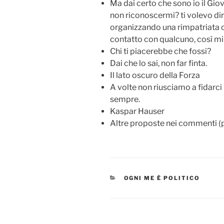
Ma dai certo che sono io il Gio
non riconoscermi? ti volevo dir
organizzando una rimpatriata co
contatto con qualcuno, così mi a
Chi ti piacerebbe che fossi?
Dai che lo sai, non far finta.
Il lato oscuro della Forza
A volte non riusciamo a fidar
sempre.
Kaspar Hauser
Altre proposte nei commenti (p
CATEGORIES
OGNI ME È POLITICO