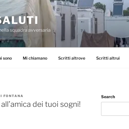
SALUTI
nella squadra avversaria
i sono
Mi chiamano
Scritti altrove
Scritti altrui
I FONTANA
Search
all’amica dei tuoi sogni!