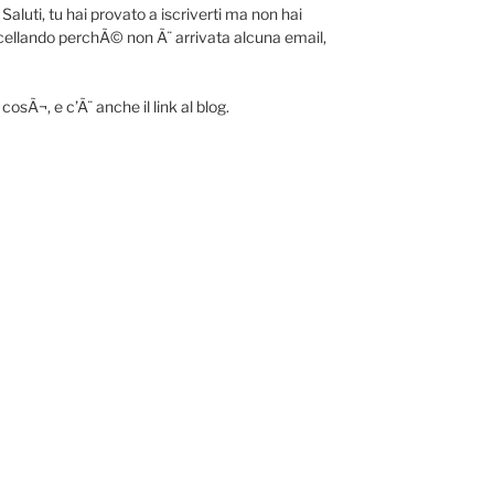
Saluti, tu hai provato a iscriverti ma non hai
ncellando perchÃ© non Ã¨ arrivata alcuna email,
cosÃ¬, e c’Ã¨ anche il link al blog.