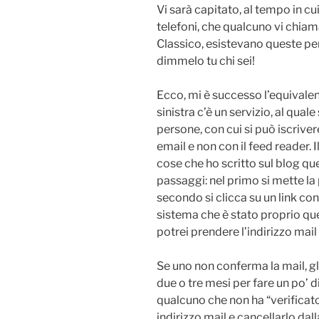
Vi sarà capitato, al tempo in c
telefoni, che qualcuno vi chiam
Classico, esistevano queste pe
dimmelo tu chi sei!
Ecco, mi è successo l’equivalen
sinistra c’è un servizio, al qua
persone, con cui si può iscriver
email e non con il feed reader. I
cose che ho scritto sul blog que
passaggi: nel primo si mette la 
secondo si clicca su un link co
sistema che è stato proprio quell
potrei prendere l’indirizzo mail
Se uno non conferma la mail, g
due o tre mesi per fare un po’ d
qualcuno che non ha “verificato” 
indirizzo mail e cancellarlo dall