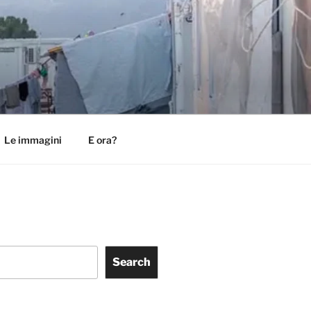
Le immagini
E ora?
Search