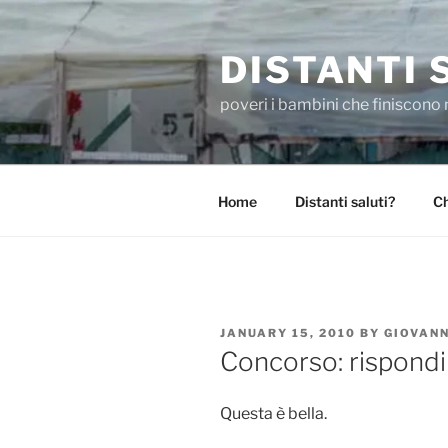
Skip
to
DISTANTI 
content
poveri i bambini che finiscono 
Home
Distanti saluti?
Ch
POSTED
JANUARY 15, 2010
BY
GIOVANN
ON
Concorso: rispondi 
Questa è bella.