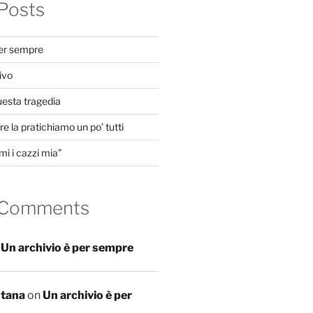
Posts
per sempre
ivo
uesta tragedia
e la pratichiamo un po’ tutti
mi i cazzi mia”
 Comments
n
Un archivio è per sempre
ntana
on
Un archivio è per