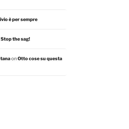
ivio è per sempre
n
Stop the sag!
ntana
on
Otto cose su questa