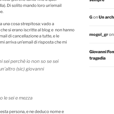
a). Di solito mando loro un’email
e.
G
on
Un arch
a una cosa strepitosa: vado a
 che si erano iscritte al blog e non hanno
mogol_gr
o
mail di cancellazione a tutte, e le
i arriva un’email di risposta che mi
Giovanni Fo
tragedia
i sei perchè io non so se sei
n’altro (
sic
) giovanni
o le sei e mezza
 questa persona, e ne deduco nome e