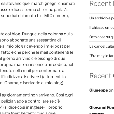
Recent 
ui esistevano quei marchignegni chiamati
asse e dicesse: «ma chi è che parla?».
rsone: hai chiamato tu il MIO numero,
Un archivio è 
Il chiasso emot
te col blog. Dunque, nella colonna qui a
Otto cose su q
le sono abbonate una sessantina di
e al mio blog ricevendo i miei post per
La cancel cultur
l fatto è che perché le mail contenenti le
“Era meglio far
l giorno arrivino c’è bisongo di due
propria mail e si inserisce un codice, nel
ntenuto nella mail per confermare al
Recent
’indirizzo a iscriversi (altrimenti io
 di Obama, e iscriverlo al mio blog).
Giuseppe
o
li aggiornamenti non arrivano. Così ogni
i pulizia vado a controllare se c’è
(si dice così in inglese) il proprio
Giovanni Fo
a lista (perché tanto fino a quel
sempre