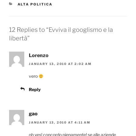
CATEGORIES
ALTA POLITICA
12 Replies to “Evviva il googlismo e la
libertà”
Lorenzo
JANUARY 13, 2010 AT 2:02 AM
vero
Reply
gao
JANUARY 13, 2010 AT 4:11 AM
oh yes! concordo pienamente! se alle aziende