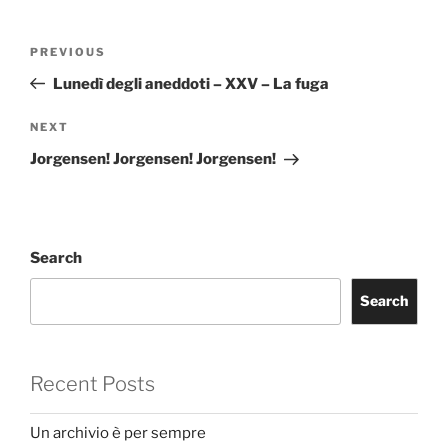
Post
Previous
PREVIOUS
navigation
Post
Lunedì degli aneddoti – XXV – La fuga
Next
NEXT
Post
Jorgensen! Jorgensen! Jorgensen!
Search
Search
Recent Posts
Un archivio è per sempre