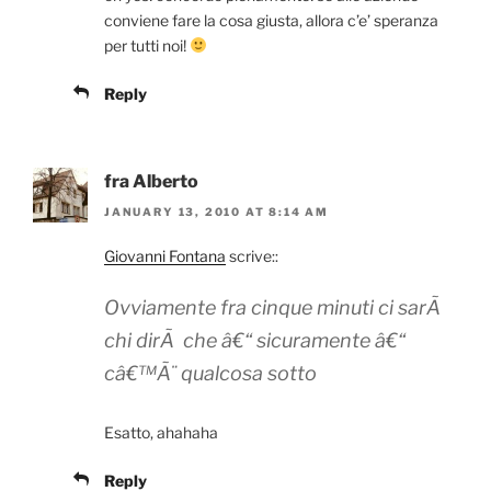
conviene fare la cosa giusta, allora c’e’ speranza
per tutti noi!
Reply
fra Alberto
JANUARY 13, 2010 AT 8:14 AM
Giovanni Fontana
scrive::
Ovviamente fra cinque minuti ci sarÃ
chi dirÃ che â€“ sicuramente â€“
câ€™Ã¨ qualcosa sotto
Esatto, ahahaha
Reply