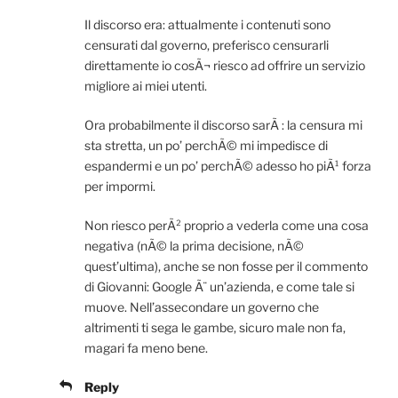
Il discorso era: attualmente i contenuti sono
censurati dal governo, preferisco censurarli
direttamente io cosÃ¬ riesco ad offrire un servizio
migliore ai miei utenti.
Ora probabilmente il discorso sarÃ : la censura mi
sta stretta, un po’ perchÃ© mi impedisce di
espandermi e un po’ perchÃ© adesso ho piÃ¹ forza
per impormi.
Non riesco perÃ² proprio a vederla come una cosa
negativa (nÃ© la prima decisione, nÃ©
quest’ultima), anche se non fosse per il commento
di Giovanni: Google Ã¨ un’azienda, e come tale si
muove. Nell’assecondare un governo che
altrimenti ti sega le gambe, sicuro male non fa,
magari fa meno bene.
Reply