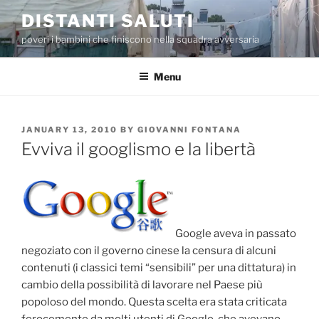
Skip
DISTANTI SALUTI
to
poveri i bambini che finiscono nella squadra avversaria
content
Menu
POSTED
JANUARY 13, 2010
BY
GIOVANNI FONTANA
ON
Evviva il googlismo e la libertà
Google aveva in passato
negoziato con il governo cinese la censura di alcuni
contenuti (i classici temi “sensibili” per una dittatura) in
cambio della possibilità di lavorare nel Paese più
popoloso del mondo. Questa scelta era stata criticata