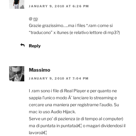
JANUARY 9, 2010 AT 6:26 PM
@
ro
:
Grazie grazissimo…..ma i files *.ram come si
“traducono” x itunes (e relativo lettore di mp3?)
Reply
Massimo
JANUARY 9, 2010 AT 7:04 PM
I .ram sono i file di Real Player e per quanto ne
sappia l’unico modo Ã¨ lanciare lo streaming e
cercare una maniera per registrarne l’audio. Su
mac io uso Audio Hijack.
Serve un po’ di pazienza (e di tempo al computer)
ma di puntata in puntataâ€¦ o magari dividendosi il
lavoroâ€¦