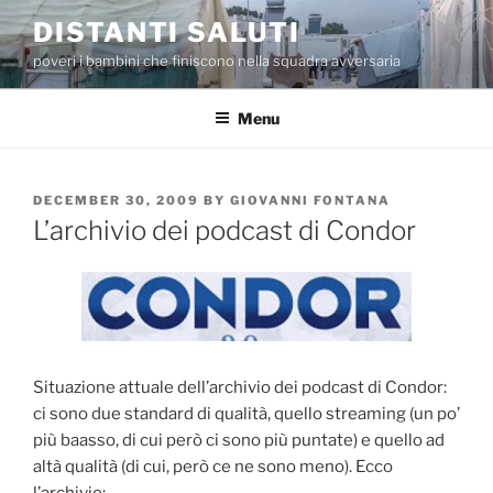
Skip
DISTANTI SALUTI
to
poveri i bambini che finiscono nella squadra avversaria
content
Menu
POSTED
DECEMBER 30, 2009
BY
GIOVANNI FONTANA
ON
L’archivio dei podcast di Condor
Situazione attuale dell’archivio dei podcast di Condor:
ci sono due standard di qualità, quello streaming (un po’
più baasso, di cui però ci sono più puntate) e quello ad
altà qualità (di cui, però ce ne sono meno). Ecco
l’archivio: