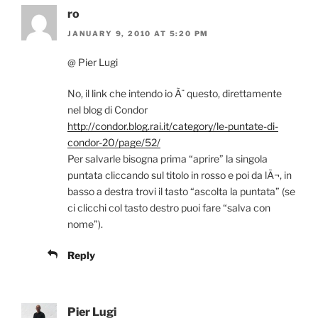
ro
JANUARY 9, 2010 AT 5:20 PM
@ Pier Lugi
No, il link che intendo io Ã¨ questo, direttamente
nel blog di Condor
http://condor.blog.rai.it/category/le-puntate-di-
condor-20/page/52/
Per salvarle bisogna prima “aprire” la singola
puntata cliccando sul titolo in rosso e poi da lÃ¬, in
basso a destra trovi il tasto “ascolta la puntata” (se
ci clicchi col tasto destro puoi fare “salva con
nome”).
Reply
Pier Lugi