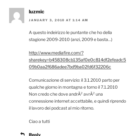
luzmic
JANUARY 3, 2010 AT 1:14 AM
A questo indeirizzo le puntante che ho della
stagione 2009-2010 (anzi, 2009 e basta…)
http://www.mediafire.com/?
sharekey=b458308cb135af0e0c814df2efeadc5
09b0aa2f686adee7bd9ba02fd6f32206c
Comunicazione di servizio: il 3.1.2010 parto per
qualche giorno in montagna e torno il 7.1.2010
Non credo che dove andrÃ² avrÃ² una
connessione internet accettabile, e quindi riprendo
il lavoro dei podcast al mio ritorno.
Ciao a tutti
Reply