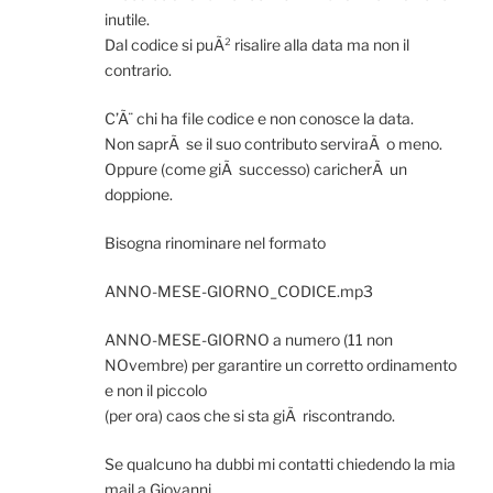
inutile.
Dal codice si puÃ² risalire alla data ma non il
contrario.
C’Ã¨ chi ha file codice e non conosce la data.
Non saprÃ se il suo contributo serviraÃ o meno.
Oppure (come giÃ successo) caricherÃ un
doppione.
Bisogna rinominare nel formato
ANNO-MESE-GIORNO_CODICE.mp3
ANNO-MESE-GIORNO a numero (11 non
NOvembre) per garantire un corretto ordinamento
e non il piccolo
(per ora) caos che si sta giÃ riscontrando.
Se qualcuno ha dubbi mi contatti chiedendo la mia
mail a Giovanni.