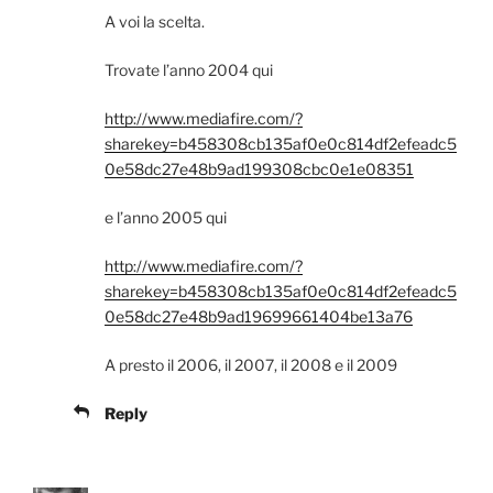
A voi la scelta.
Trovate l’anno 2004 qui
http://www.mediafire.com/?
sharekey=b458308cb135af0e0c814df2efeadc5
0e58dc27e48b9ad199308cbc0e1e08351
e l’anno 2005 qui
http://www.mediafire.com/?
sharekey=b458308cb135af0e0c814df2efeadc5
0e58dc27e48b9ad19699661404be13a76
A presto il 2006, il 2007, il 2008 e il 2009
Reply