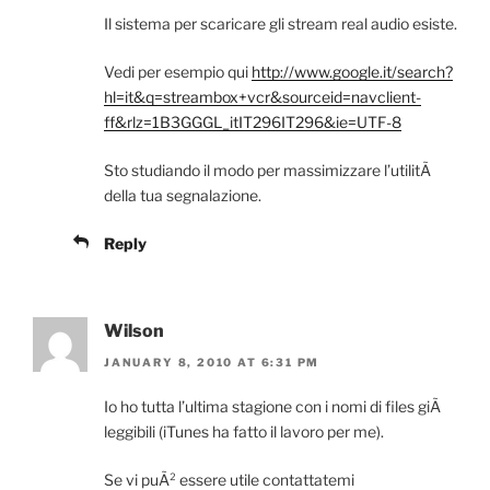
Il sistema per scaricare gli stream real audio esiste.
Vedi per esempio qui
http://www.google.it/search?
hl=it&q=streambox+vcr&sourceid=navclient-
ff&rlz=1B3GGGL_itIT296IT296&ie=UTF-8
Sto studiando il modo per massimizzare l’utilitÃ
della tua segnalazione.
Reply
Wilson
JANUARY 8, 2010 AT 6:31 PM
Io ho tutta l’ultima stagione con i nomi di files giÃ
leggibili (iTunes ha fatto il lavoro per me).
Se vi puÃ² essere utile contattatemi