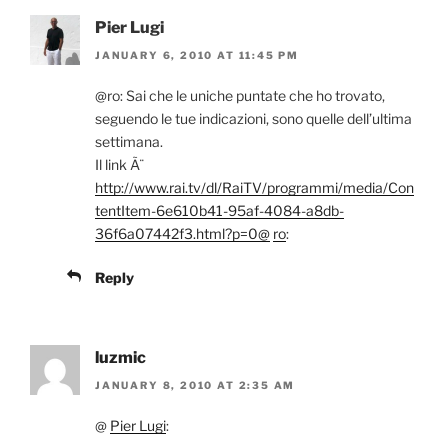
Pier Lugi
JANUARY 6, 2010 AT 11:45 PM
@ro: Sai che le uniche puntate che ho trovato,
seguendo le tue indicazioni, sono quelle dell’ultima
settimana.
Il link Ã¨
http://www.rai.tv/dl/RaiTV/programmi/media/Con
tentItem-6e610b41-95af-4084-a8db-
36f6a07442f3.html?p=0@
ro
:
Reply
luzmic
JANUARY 8, 2010 AT 2:35 AM
@
Pier Lugi
: