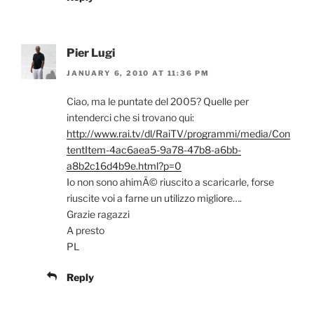
Pier Lugi
JANUARY 6, 2010 AT 11:36 PM
Ciao, ma le puntate del 2005? Quelle per
intenderci che si trovano qui:
http://www.rai.tv/dl/RaiTV/programmi/media/Con
tentItem-4ac6aea5-9a78-47b8-a6bb-
a8b2c16d4b9e.html?p=0
Io non sono ahimÃ© riuscito a scaricarle, forse
riuscite voi a farne un utilizzo migliore….
Grazie ragazzi
A presto
PL
Reply