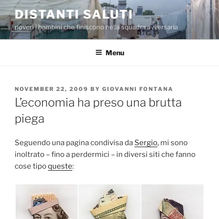
Skip
DISTANTI SALUTI
to
poveri i bambini che finiscono nella squadra avversaria
content
Menu
POSTED
NOVEMBER 22, 2009
BY
GIOVANNI FONTANA
ON
L’economia ha preso una brutta
piega
Seguendo una pagina condivisa da
Sergio
, mi sono
inoltrato – fino a perdermici – in diversi siti che fanno
cose tipo
queste
: