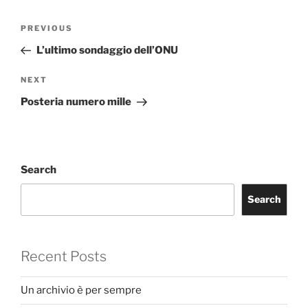
Post
Previous
PREVIOUS
navigation
Post
L’ultimo sondaggio dell’ONU
Next
NEXT
Post
Posteria numero mille
Search
Search
Recent Posts
Un archivio è per sempre